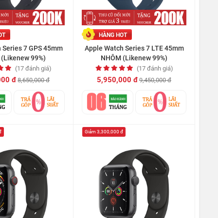
OT
HÀNG HOT
h Series 7 GPS 45mm
Apple Watch Series 7 LTE 45mm
(Likenew 99%)
NHÔM (Likenew 99%)
(17 đánh giá)
(17 đánh giá)
000 đ
5,950,000 đ
8,650,000 đ
9,450,000 đ
đ
Giảm 3,300,000 đ