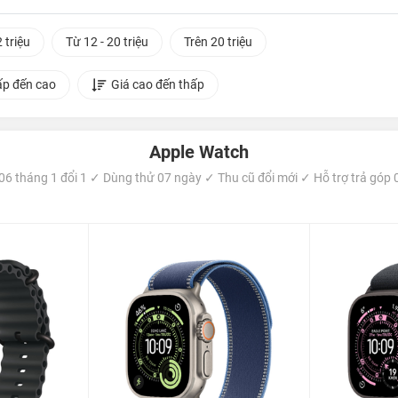
 triệu
Từ 12 - 20 triệu
Trên 20 triệu
ấp đến cao
Giá cao đến thấp
Apple Watch
6 tháng 1 đổi 1 ✓ Dùng thử 07 ngày ✓ Thu cũ đổi mới ✓ Hỗ trợ trả góp 0