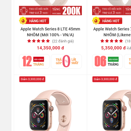
HÀNG HOT
HÀNG HOT
Apple Watch Series 8 LTE 45mm
Apple Watch Series
NHÔM (Mới 100% - VN/A)
NHÔM (Likene
(22 đánh giá)
(18
14,350,000 đ
5,350,000 đ
7,
Giảm 3,300,000 đ
Giảm 3,300,000 đ