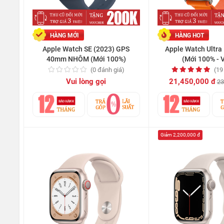
HÀNG MỚI
HÀNG HOT
Apple Watch SE (2023) GPS
Apple Watch Ultr
40mm NHÔM (Mới 100%)
(Mới 100% - 
(0 đánh giá)
(19
Vui lòng gọi
21,450,000 đ
23
Giảm 2,200,000 đ