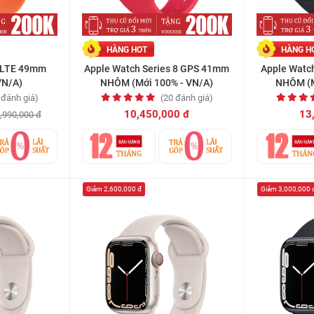
HÀNG HOT
HÀNG H
a LTE 49mm
Apple Watch Series 8 GPS 41mm
Apple Watc
VN/A)
NHÔM (Mới 100% - VN/A)
NHÔM (M
 đánh giá)
(20 đánh giá)
10,450,000 đ
13
,990,000 đ
Giảm 2,600,000 đ
Giảm 3,000,000 