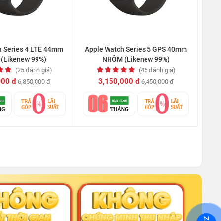
h Series 4 LTE 44mm
Apple Watch Series 5 GPS 40mm
(Likenew 99%)
NHÔM (Likenew 99%)
(25 đánh giá)
(45 đánh giá)
000 đ
3,150,000 đ
6,850,000 đ
6,450,000 đ