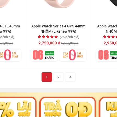
 4 LTE 40mm
Apple Watch Series 4 GPS 44mm
Apple Watc
w 99%)
NHÔM (Likenew 99%)
NHÔM 
 đánh giá)
(25 đánh giá)
2,750,000 đ
2,950,
150,000 đ
6,550,000 đ
1
2
➔