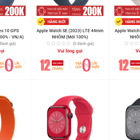
HÀNG MỚI
HÀNG M
es 10 GPS
Apple Watch SE (2023) LTE 44mm
Apple Watch
00% - VN/A)
NHÔM (Mới 100%)
NHÔM
 đánh giá)
(0 đánh giá)
gọi
Vui lòng gọi
Vu