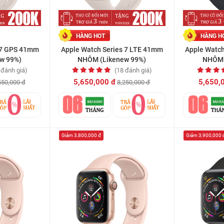
HÀNG HOT
HÀNG H
 7 GPS 41mm
Apple Watch Series 7 LTE 41mm
Apple Watc
w 99%)
NHÔM (Likenew 99%)
NHÔM 
 đánh giá)
(18 đánh giá)
5,650,000 đ
5,650,
550,000 đ
8,250,000 đ
Giảm 3,800,000 đ
Giảm 3,900,000 