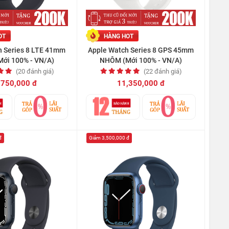
OT
HÀNG HOT
h Series 8 LTE 41mm
Apple Watch Series 8 GPS 45mm
ới 100% - VN/A)
NHÔM (Mới 100% - VN/A)
(20 đánh giá)
(22 đánh giá)
,750,000 đ
11,350,000 đ
đ
Giảm 3,500,000 đ