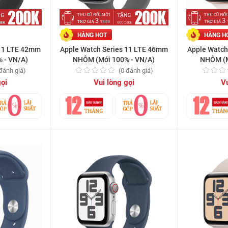
HÀNG HOT
HÀNG H
 11 LTE 42mm
Apple Watch Series 11 LTE 46mm
Apple Watch
 - VN/A)
NHÔM (Mới 100% - VN/A)
NHÔM (M
 đánh giá)
(0 đánh giá)
gọi
Vui lòng gọi
Vu