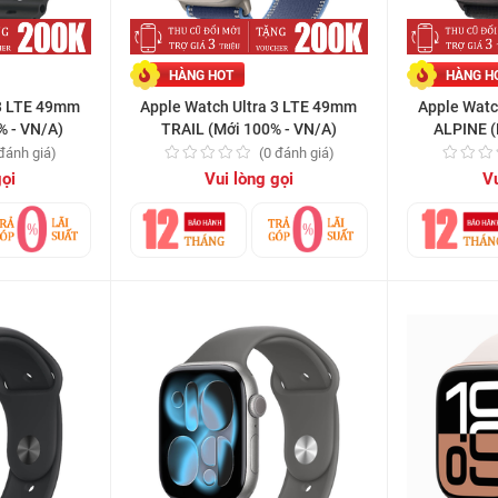
HÀNG HOT
HÀNG H
 3 LTE 49mm
Apple Watch Ultra 3 LTE 49mm
Apple Watc
 - VN/A)
TRAIL (Mới 100% - VN/A)
ALPINE (
 đánh giá)
(0 đánh giá)
gọi
Vui lòng gọi
Vu