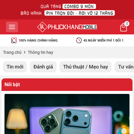
0
45 NGÀY MIỄN PHÍ 1 ĐỔI 1
BẢO HÀNH RƠI VỠ MIỄN PHÍ
Trang chủ
Thông tin hay
Tin mới
Đánh giá
Thủ thuật / Mẹo hay
Tư vấn
Nổi bật