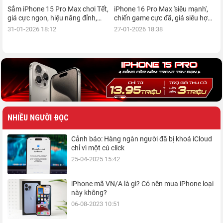
Sắm iPhone 15 Pro Max chơi Tết,
iPhone 16 Pro Max 'siêu mạnh',
giá cực ngon, hiệu năng đỉnh,
chiến game cực đã, giá siêu hợp
kèm nhiều ưu đãi, mua ngay!
lý, mua ngay!
31-01-2026 18:12
27-01-2026 18:38
NHIỀU NGƯỜI ĐỌC
Cảnh báo: Hàng ngàn người đã bị khoá iCloud
chỉ vì một cú click
25-04-2025 15:42
iPhone mã VN/A là gì? Có nên mua iPhone loại
này không?
06-08-2023 10:51