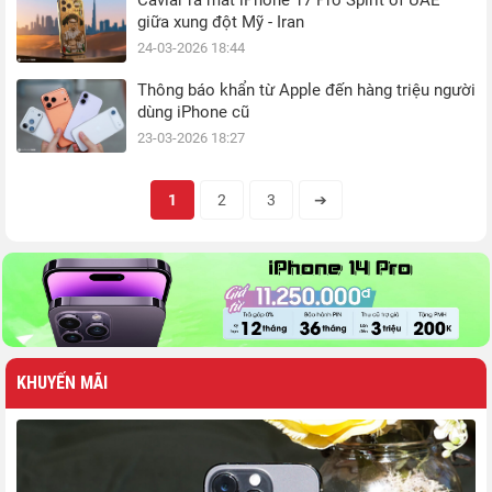
Caviar ra mắt iPhone 17 Pro Spirit of UAE
giữa xung đột Mỹ - Iran
24-03-2026 18:44
Thông báo khẩn từ Apple đến hàng triệu người
dùng iPhone cũ
23-03-2026 18:27
1
2
3
➔
KHUYẾN MÃI