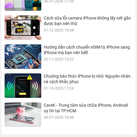
06-01-2026 17:58
Cách sữa lỗi camera iPhone không lấy nét gần
được bạn nên thử
31-12-2025 19:08
Hướng dẫn cách chuyển eSIM từ iPhone sang
iPhone mà bạn nên biết
20-11-2025 15:22
Chuông báo thức iPhone bị nhỏ: Nguyên nhân
và cách khắc phục
01-10-2025 17:24
CareK - Trung tâm sửa chữa iPhone, Android
uy tín tại TP.HCM
30-07-2025 16:48