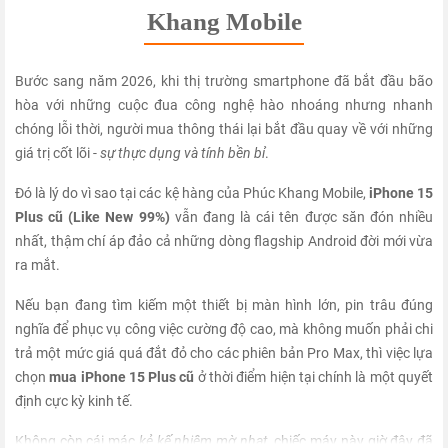
Khang Mobile
Bước sang năm 2026, khi thị trường smartphone đã bắt đầu bão
hòa với những cuộc đua công nghệ hào nhoáng nhưng nhanh
chóng lỗi thời, người mua thông thái lại bắt đầu quay về với những
giá trị cốt lõi -
sự thực dụng và tính bền bỉ
.
Đó là lý do vì sao tại các kệ hàng của Phúc Khang Mobile,
iPhone 15
Plus cũ (Like New 99%)
vẫn đang là cái tên được săn đón nhiều
nhất, thậm chí áp đảo cả những dòng flagship Android đời mới vừa
ra mắt.
Nếu bạn đang tìm kiếm một thiết bị màn hình lớn, pin trâu đúng
nghĩa để phục vụ công việc cường độ cao, mà không muốn phải chi
trả một mức giá quá đắt đỏ cho các phiên bản Pro Max, thì việc lựa
chọn
mua iPhone 15 Plus cũ
ở thời điểm hiện tại chính là một quyết
định cực kỳ kinh tế.
Không còn cái mác
kẻ kế nhiệm mờ nhạt
, chiếc máy này giờ đây đã