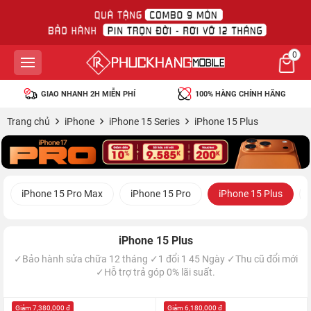
0
GIAO NHANH 2H MIỄN PHÍ
100% HÀNG CHÍNH HÃNG
Trang chủ
iPhone
iPhone 15 Series
iPhone 15 Plus
iPhone 15 Pro Max
iPhone 15 Pro
iPhone 15 Plus
iPhone 15 Plus
✓Bảo hành sửa chữa 12 tháng ✓1 đổi 1 45 Ngày ✓Thu cũ đổi mới
✓Hỗ trợ trả góp 0% lãi suất.
Giảm 7,380,000 đ
Giảm 6,180,000 đ