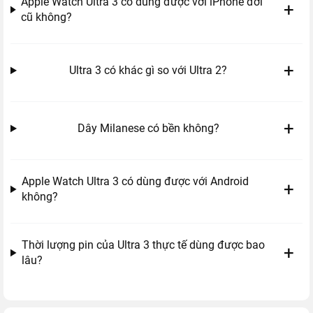
Apple Watch Ultra 3 có dùng được với iPhone đời
cũ không?
Thiết kế Apple Watch Ultra 3: Bền bỉ, sang
trọng từng chi tiết
Ultra 3 có khác gì so với Ultra 2?
Khi nhắc đến Apple Watch Ultra 3, khó có thể bỏ qua sự kết
hợp hoàn hảo giữa
khung viền Titanium siêu nhẹ
và
dây
Milanese
. Đây không chỉ là một chiếc đồng hồ thông minh, mà
Dây Milanese có bền không?
còn là món phụ kiện thời trang đẳng cấp, phù hợp cả khi leo
núi, tập luyện lẫn khi đi làm, gặp đối tác.
Apple Watch Ultra 3 có dùng được với Android
Khung Titanium thế hệ mới của Apple cứng cáp hơn, nhưng
không?
cũng nhẹ hơn, giúp người dùng đeo cả ngày dài mà không hề
khó chịu. Viền mảnh hơn so với Ultra 2, tạo cảm giác gọn gàng
Thời lượng pin của Ultra 3 thực tế dùng được bao
và mở rộng không gian hiển thị.
lâu?