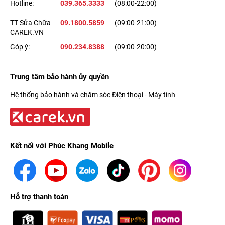
Hotline:
039.365.3333
(08:00-22:00)
smartwatch này, bạn cần trang bị thêm một chiếc iPhone 11
TT Sửa Chữa
09.1800.5859
(09:00-21:00)
trở lên và phải chạy iOS mới nhất.
CAREK.VN
Góp ý:
090.234.8388
(09:00-20:00)
Theo dõi sức khỏe toàn diện với Apple
Watch Ultra 3
Trung tâm bảo hành ủy quyền
Apple tiếp tục khẳng định vị thế của mình trong lĩnh vực
health-
Hệ thống bảo hành và chăm sóc Điện thoại - Máy tính
tech
, khi đã trang bị cho đồng hồ thông minh cảm biến nhịp
tim thế hệ mới - chính xác hơn, giúp phát hiện sớm các bất
thường về nhịp tim.
Kết nối với Phúc Khang Mobile
Ngoài ra, smartwatch còn sở hữu:
♦ Cảm biến SpO2 theo dõi nồng độ oxy trong máu.
♦ Theo dõi giấc ngủ chi tiết với chỉ số Sleep Score và cảnh báo
Hỗ trợ thanh toán
nguy cơ ngưng thở khi ngủ.