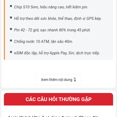
Chip S10 5nm, hiệu năng cao, tiết kiệm pin.
Hỗ trợ theo dõi sức khỏe, thể thao, định vị GPS kép.
Pin 42 - 72 giờ, sạc nhanh 80% trong 45 phút.
Chống nước 10 ATM, lặn sâu 40m.
eSIM độc lập, hỗ trợ Apple Pay, Siri, dịch trực tiếp.
Nếu bạn từng nghĩ
đồng hồ thông minh chỉ để xem giờ và đếm
bước chân
, thì
Apple Watch Ultra 3 LTE 49mm dây Milan
sẽ
Xem thêm nội dung
khiến bạn phải suy nghĩ lại.
Đây không chỉ là bản nâng cấp mạnh mẽ nhất của dòng Ultra
CÁC CÂU HỎI THƯỜNG GẶP
mà Apple từng tạo ra, mà còn là biểu tượng của công nghệ
đeo tay hiện đại - nơi hiệu năng, thiết kế và trải nghiệm người
dùng hòa quyện thành một tổng thể gần như hoàn hảo.