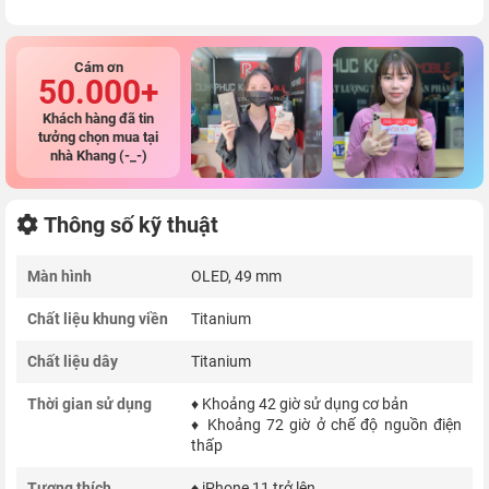
Cám ơn
50.000+
Khách hàng đã tin
tưởng chọn mua tại
nhà Khang (-_-)
Thông số kỹ thuật
Màn hình
OLED, 49 mm
Chất liệu khung viền
Titanium
Chất liệu dây
Titanium
Thời gian sử dụng
♦ Khoảng 42 giờ sử dụng cơ bản
♦ Khoảng 72 giờ ở chế độ nguồn điện
thấp
Tương thích
♦ iPhone 11 trở lên