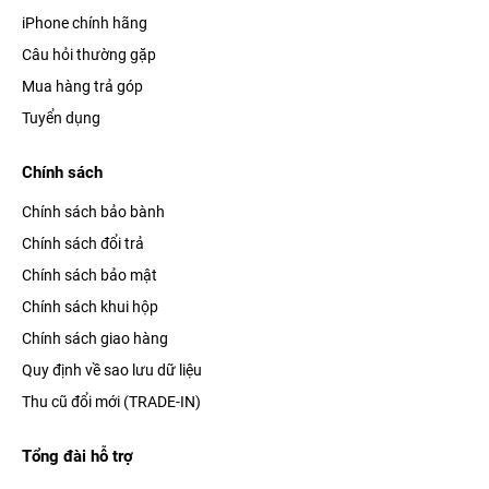
♦
Dịch thuật trực tiếp
- hỗ trợ tiếng Anh, cực hữu ích khi đi du
iPhone chính hãng
lịch nước ngoài.
Câu hỏi thường gặp
Mua hàng trả góp
♦
Cử chỉ tay thông minh
- chỉ cần nhấn ngón tay là có thể điều
Tuyển dụng
khiển nhanh, không cần chạm màn hình.
Chính sách
Chính sách bảo bành
Chính sách đổi trả
Chính sách bảo mật
Chính sách khui hộp
Chính sách giao hàng
Quy định về sao lưu dữ liệu
Thu cũ đổi mới (TRADE-IN)
Tuy nhiên, không phải thiết bị nào cũng có thể tương thích mới
Tổng đài hỗ trợ
Ultra 3. Để sử dụng trọn vẹn mọi tính năng của chiếc