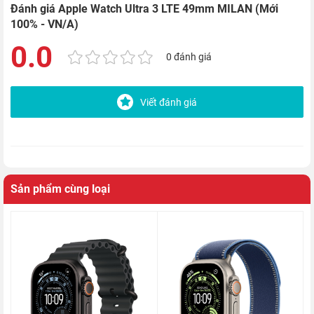
Đánh giá Apple Watch Ultra 3 LTE 49mm MILAN (Mới
100% - VN/A)
0.0
0 đánh giá
Viết đánh giá
Màn hình
OLED LTPO3 1.92 inch
rực rỡ, đạt độ phân giải
422 x
514 pixels
và sáng rõ đến
3000 nits
, cho khả năng hiển thị
sống động và sắc nét - kể cả dưới nắng gắt. Ban đêm, chế độ
Sản phẩm cùng loại
Night Mode đỏ
giúp bảo vệ thị lực, trong khi vẫn hiển thị đầy đủ
thông tin.
Dây đeo Milanese
có thiết kế đan tinh xảo, mềm mại nhưng
bền chắc, khóa từ tính dễ điều chỉnh, mang đến cảm giác vừa
vặn, sang trọng và linh hoạt. Đây chính là chi tiết biến Ultra 3
MILAN trở thành một phụ kiện công nghệ có thể diện ở mọi