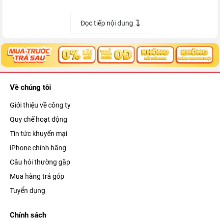
cũ giá rẻ 2026
đã trải qua quy trình kiểm soát khắt khe, đảm bảo từ
main đến màn hình đều đúng chuẩn Apple, giúp bạn yên tâm sử
Đọc tiếp nội dung
dụng làm máy chính lẫn máy phụ mà không lo hỏng vặt.
Về chúng tôi
Giới thiệu về công ty
Quy chế hoạt động
Tin tức khuyến mại
iPhone chính hãng
Câu hỏi thường gặp
Mua hàng trả góp
Nội dung chính trong bài:
Tuyển dụng
iPhone 11 cũ vẫn 'ngon' bất chấp tuổi tác
Bảng thông số kỹ thuật chi tiết iPhone 11 cũ
Chính sách