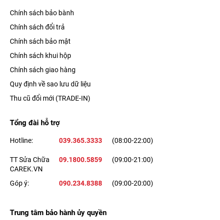
Tại sao iPhone 11 vẫn là 'món hời' không thể bỏ qua trong
Chính sách bảo bành
năm 2026?
Chính sách đổi trả
iPhone 11 cũ và Android 2026: Kèo này ai thắng?
Chính sách bảo mật
Bạn thuộc nhóm 'nên' hay 'không nên' chốt đơn iPhone 11?
Chính sách khui hộp
Hiểu rõ về tình trạng máy tại Phúc Khang Mobile
Chính sách giao hàng
3 bước test nhanh từ thợ lành nghề khi đi mua iPhone 11
Quy định về sao lưu dữ liệu
cũ
Thu cũ đổi mới (TRADE-IN)
Bảng giá iPhone 11 cũ cập nhật mới nhất
Tổng đài hỗ trợ
Nên chọn iPhone 11, iPhone XR hay cố lên iPhone 12?
Yêm tâm mua iPhone 11 cũ tại Phúc Khang Mobile với
Hotline:
039.365.3333
(08:00-22:00)
'Bảo hành 36 tháng'
TT Sửa Chữa
09.1800.5859
(09:00-21:00)
Nguồn tham khảo
CAREK.VN
Một số câu hỏi thường gặp
Góp ý:
090.234.8388
(09:00-20:00)
Hệ thống cửa hàng Phúc Khang Mobile
Trung tâm bảo hành ủy quyền