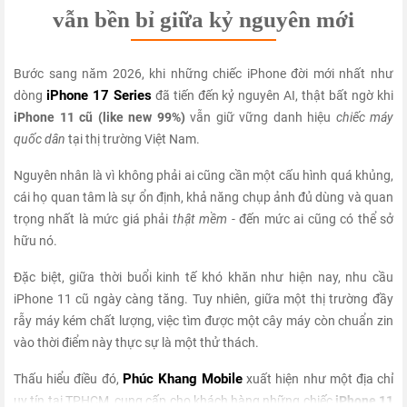
vẫn bền bỉ giữa kỷ nguyên mới
Bước sang năm 2026, khi những chiếc iPhone đời mới nhất như
iPhone 17 Series
dòng
đã tiến đến kỷ nguyên AI, thật bất ngờ khi
iPhone 11 cũ (like new 99%)
vẫn giữ vững danh hiệu
chiếc máy
quốc dân
tại thị trường Việt Nam.
Nguyên nhân là vì không phải ai cũng cần một cấu hình quá khủng,
cái họ quan tâm là sự ổn định, khả năng chụp ảnh đủ dùng và quan
trọng nhất là mức giá phải
thật mềm
- đến mức ai cũng có thể sở
hữu nó.
Đặc biệt, giữa thời buổi kinh tế khó khăn như hiện nay, nhu cầu
iPhone 11 cũ ngày càng tăng. Tuy nhiên, giữa một thị trường đầy
rẫy máy kém chất lượng, việc tìm được một cây máy còn chuẩn zin
vào thời điểm này thực sự là một thử thách.
Phúc Khang Mobile
Thấu hiểu điều đó,
xuất hiện như một địa chỉ
uy tín tại TPHCM, cung cấp cho khách hàng những chiếc
iPhone 11