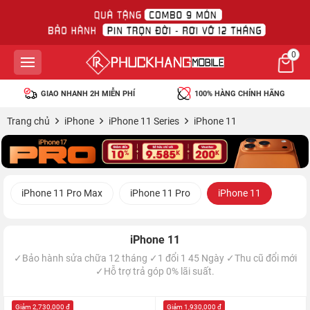
0
GIAO NHANH 2H MIỄN PHÍ
100% HÀNG CHÍNH HÃNG
Trang chủ
iPhone
iPhone 11 Series
iPhone 11
iPhone 11 Pro Max
iPhone 11 Pro
iPhone 11
iPhone 11
✓Bảo hành sửa chữa 12 tháng ✓1 đổi 1 45 Ngày ✓Thu cũ đổi mới
✓Hỗ trợ trả góp 0% lãi suất.
Giảm 2,730,000 đ
Giảm 1,930,000 đ