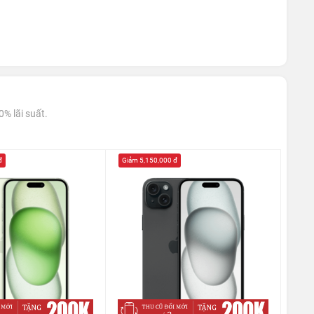
% lãi suất.
đ
Giảm 5,150,000 đ