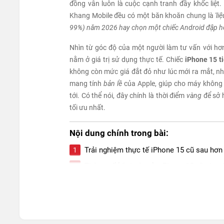
đồng vẫn luôn là cuộc cạnh tranh đầy khốc liệt
Khang Mobile đều có một băn khoăn chung là
'l
99%) năm 2026 hay chọn một chiếc Android đập h
Nhìn từ góc độ của một người làm tư vấn với hơn
nằm ở giá trị sử dụng thực tế. Chiếc
iPhone 15 t
không còn mức giá đắt đỏ như lúc mới ra mắt, n
mang tính
bản lề
của Apple, giúp cho máy không b
tới. Có thể nói, đây chính là thời điểm
vàng
để sở h
tối ưu nhất.
Nội dung chính trong bài:
Trải nghiệm thực tế iPhone 15 cũ sau hơn
Thông số kỹ thuật của iPhone 15 cũ và giá 
Những lý do cốt lõi khiến iPhone 15 cũ vẫ
So sánh iPhone 15 cũ và các đối thủ Andr
Ai 'nên' và 'không nên' mua iPhone 15 cũ?