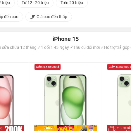
 triệu
Từ 12 - 20 triệu
Trên 20 triệu
ấp đến cao
Giá cao đến thấp
iPhone 15
sửa chữa 12 tháng ✓1 đổi 1 45 Ngày ✓Thu cũ đổi mới ✓Hỗ trợ trả góp 0
Giảm 6,550,000 đ
Giảm 5,350,000 