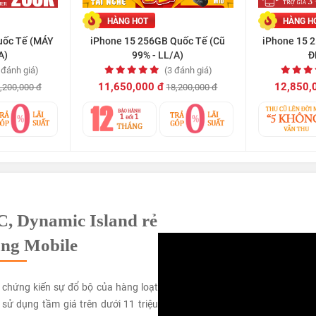
HÀNG HOT
HÀNG H
uốc Tế (MÁY
iPhone 15 256GB Quốc Tế (Cũ
iPhone 15 
A)
99% - LL/A)
Đ
 đánh giá)
(3 đánh giá)
11,650,000 đ
12,850,
,200,000 đ
18,200,000 đ
C, Dynamic Island rẻ
ang Mobile
chứng kiến sự đổ bộ của hàng loạt
ử dụng tầm giá trên dưới 11 triệu