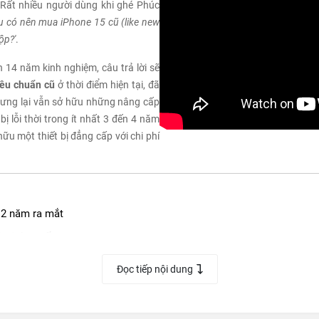
. Rất nhiều người dùng khi ghé Phúc
iệu có nên mua iPhone 15 cũ (like new
ộp?'
.
 14 năm kinh nghiệm, câu trả lời sẽ
iêu chuẩn cũ
ở thời điểm hiện tại, đã
hưng lại vẫn sở hữu những nâng cấp
ị lỗi thời trong ít nhất 3 đến 4 năm
ữu một thiết bị đẳng cấp với chi phí
 2 năm ra mắt
trị thực tế
n 'vô đối' trong phân khúc
Đọc tiếp nội dung
oid mới cùng tầm giá