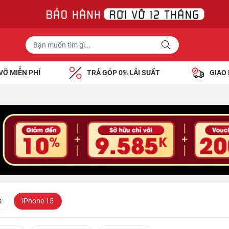
VỠ MIỄN PHÍ
TRẢ GÓP 0% LÃI SUẤT
GIAO
s
iPhone 15