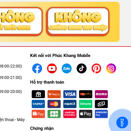
Kết nối với Phúc Khang Mobile
08:00-22:00)
09:00-21:00)
Hỗ trợ thanh toán
 ra mắt
09:00-20:00)
 dùng gán cho các dòng máy không có sự thay đổi
 dùng ở thời điểm hiện tại.
n thoại - Máy
Zalo
Chứng nhận