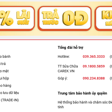
ạch tại Phúc Khang Mobile
 gia tại chỗ
 Khang Mobile
o Max
i Phúc Khang Mobile
Tổng đài hỗ trợ
ảo bành
Hotline:
039.365.3333
(
 trả
TT Sửa Chữa
09.1800.5859
(
ảo mật
CAREK.VN
ghiệm thực tế iPhone 15 cũ sau hơn 2 năm
ui hộp
Góp ý:
090.234.8388
(
ao hàng
này đã hoàn toàn rủ bỏ được cái mác
bình cũ rượu mới
, thường được người
o lưu dữ liệu
Trung tâm bảo hành ủy quyền
 tôi đã thực sự ấn tượng với những giá trị cốt lõi mà nó mang lại cho người
i (TRADE-IN)
Hệ thống bảo hành và chăm sóc Điệ
tính