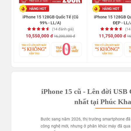
HÀNG HOT
HÀNG HOT
iPhone 15 128GB Quốc Tế (Cũ
iPhone 15 128GB Q
99% - LL/A)
ĐẸP - LL/
(14 đánh giá)
(14
10,550,000 đ
11,750,000 đ
16,200,000 đ
16
iPhone 15 cũ - Lên đời USB 
nhất tại Phúc Kh
Bước sang năm 2026, thị trường smartphone đã 
công nghệ mới, nhưng ở phân khúc máy đã qua s