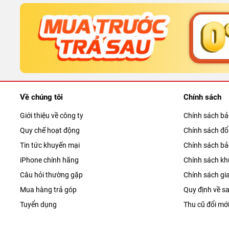
Phân loại tình trạng iPhone 15 cũ minh b
Cẩm nang test iPhone 15 cũ chuẩn chuyên
Bảng giá iPhone 15 cũ mới nhất tại Phúc
So sánh iPhone 15 cũ với 14 Pro và 13 Pr
Đặc quyền 5 sao khi mua iPhone 15 cũ tạ
Nguồn dữ liệu tham chiếu uy tín
Về chúng tôi
Chính sách
Một số câu hỏi thường gặp
Giới thiệu về công ty
Chính sách b
Hệ thống cửa hàng Phúc Khang Mobile
Quy chế hoạt động
Chính sách đổi
Tin tức khuyến mại
Chính sách b
Trải n
iPhone chính hãng
Chính sách kh
Câu hỏi thường gặp
Chính sách gi
Kể từ thời điểm ra mắt, chiếc iPhone tiêu chuẩn 
Mua hàng trả góp
Quy định về sa
so với đời trước. Và khi được trải nghiệm trên tay,
Tuyển dụng
Thu cũ đổi mớ
Thiết kế thay đổi từ những chi tiết nhỏ nhất