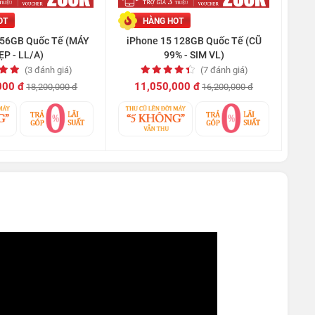
OT
HÀNG HOT
256GB Quốc Tế (MÁY
iPhone 15 128GB Quốc Tế (CŨ
ẸP - LL/A)
99% - SIM VL)
(3 đánh giá)
(7 đánh giá)
000 đ
11,050,000 đ
18,200,000 đ
16,200,000 đ