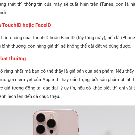
àng thật thì thông tin của máy sẽ xuất hiện trên iTunes, còn là hà
nối.
ra TouchID hoặc FaceID
t tính năng của TouchID hoặc FaceID (tùy từng máy), nếu là iPhone 
 bình thường, còn hàng giả thì sẽ không thể cài đặt và dùng được.
 bất thường
rõ ràng nhất mà bạn có thể thấy là giá bán của sản phẩm. Nếu thấy 
mức giá niêm yết của Apple thì hãy cẩn trọng, bởi sản phẩm chính 
 giá tương đồng tại các đại lý uy tín, nếu có khác biệt thì chỉ vài
nh lệch lên đến cả chục triệu.