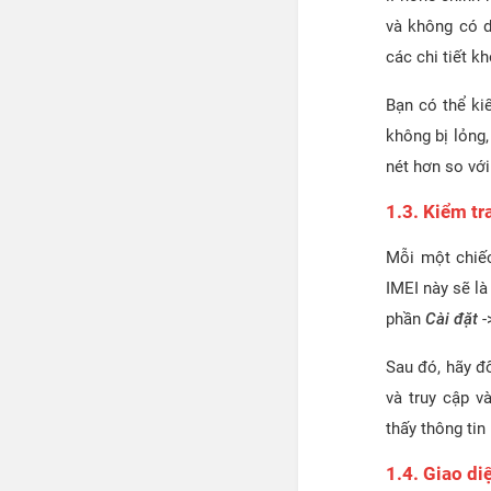
và không có d
các chi tiết k
Bạn có thể ki
không bị lỏng,
nét hơn so với
1.3. Kiểm tr
Mỗi một chiếc
IMEI này sẽ là
phần
Cài đặt
-
Sau đó, hãy đ
và truy cập v
thấy thông tin
1.4. Giao di