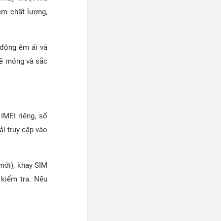
ém chất lượng,
 động êm ái và
 sẽ mỏng và sắc
IMEI riêng, số
ải truy cập vào
mới), khay SIM
kiểm tra. Nếu