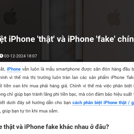
t iPhone 'thật' và iPhone 'fake' chí
03-12-2024 18:07
mắt,
iPhone
vẫn luôn là mẫu smartphone được săn đón hàng đầu bở
ính vì thế mà thị trường luôn tràn lan các sản phẩm iPhone 'fake
t tiền oan khi mua phải hàng giả. Chính vì thế mà việc phân biệt 
ng chỉ giúp bạn tránh lãng phí tiền bạc, mà còn đảm bảo hiệu suất
viết dưới đây sẽ hướng dẫn cho bạn
cách phân biệt iPhone thật / g
, giúp bạn tự tin khi mua sắm.
e thật và iPhone fake khác nhau ở đâu?