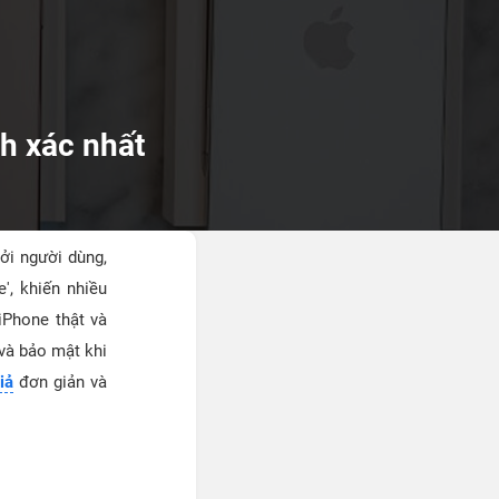
nh xác nhất
i người dùng,
', khiến nhiều
iPhone thật và
 và bảo mật khi
iả
đơn giản và