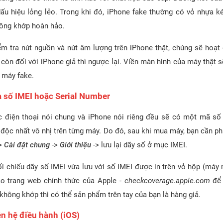
ấu hiệu lỏng lẻo. Trong khi đó, iPhone fake thường có vỏ nhựa k
hông khớp hoàn hảo.
ểm tra nút nguồn và nút âm lượng trên iPhone thật, chúng sẽ hoạt
 còn đối với iPhone giả thì ngược lại. Viền màn hình của máy thật
 máy fake.
a số IMEI hoặc Serial Number
 điện thoại nói chung và iPhone nói riêng đều sẽ có một mã số 
 độc nhất vô nhị trên từng máy. Do đó, sau khi mua máy, bạn cần ph
>
Cài đặt chung
->
Giới thiệu
-> lưu lại dãy số ở mục IMEI.
ối chiếu dãy số IMEI vừa lưu với số IMEI được in trên vỏ hộp (máy 
ào trang web chính thức của Apple -
checkcoverage.apple.com
để 
 không khớp thì có thể sản phẩm trên tay của bạn là hàng giả.
ện hệ điều hành (iOS)