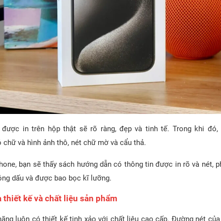
 được in trên hộp thật sẽ rõ ràng, đẹp và tinh tế. Trong khi đó
 chữ và hình ảnh thô, nét chữ mờ và cẩu thả.
hone, bạn sẽ thấy sách hướng dẫn có thông tin được in rõ và nét, p
ng dấu và được bao bọc kĩ lưỡng.
a thiết kế và chất liệu sản phẩm
hãng luôn có thiết kế tinh xảo với chất liệu cao cấp. Đường nét c