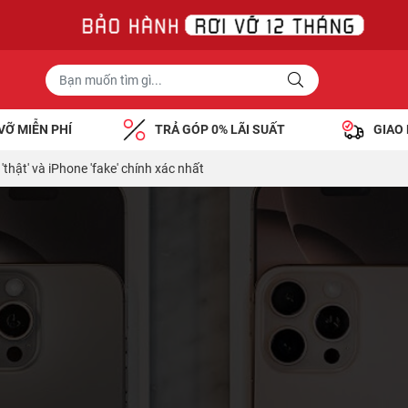
VỠ MIỄN PHÍ
TRẢ GÓP 0% LÃI SUẤT
GIAO
thật' và iPhone 'fake' chính xác nhất