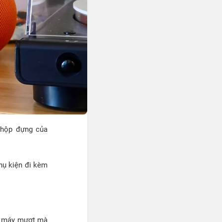
, hộp đựng của
hụ kiện đi kèm
ủa máy mượt mà