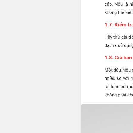
cáp. Nếu là h
không thể kết 
1.7. Kiểm t
Hãy thử cài đặ
đặt và sử dụng
1.8. Giá bán
Một dấu hiệu 
nhiều so với 
sẽ luôn có mức
không phải chê