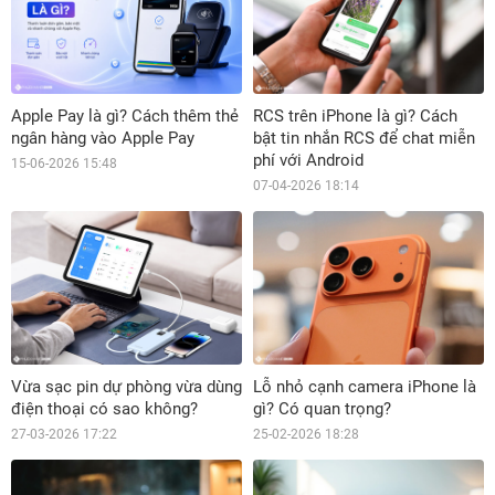
Apple Pay là gì? Cách thêm thẻ
RCS trên iPhone là gì? Cách
ngân hàng vào Apple Pay
bật tin nhắn RCS để chat miễn
phí với Android
15-06-2026 15:48
07-04-2026 18:14
Vừa sạc pin dự phòng vừa dùng
Lỗ nhỏ cạnh camera iPhone là
điện thoại có sao không?
gì? Có quan trọng?
27-03-2026 17:22
25-02-2026 18:28