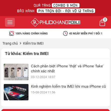
0
100% HÀNG CHÍNH HÃNG
45 NGÀY MIỄN PHÍ 1 ĐỔI 1
Trang chủ
Kiểm tra IMEI
Từ khóa:
Kiểm tra IMEI
Cách phân biệt iPhone 'thật' và iPhone 'fake'
chính xác nhất
03-12-2024 18:07
Kinh nghiệm kiểm tra IMEI khi mua iPhone cũ
15-08-2024 11:56