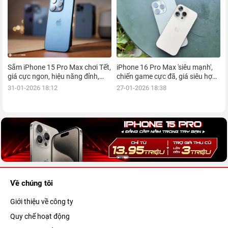
Sắm iPhone 15 Pro Max chơi Tết,
iPhone 16 Pro Max 'siêu mạnh',
giá cực ngon, hiệu năng đỉnh,
chiến game cực đã, giá siêu hợp
kèm nhiều ưu đãi, mua ngay!
lý, mua ngay!
31-01-2026 18:12
27-01-2026 18:38
Về chúng tôi
Giới thiệu về công ty
Quy chế hoạt động