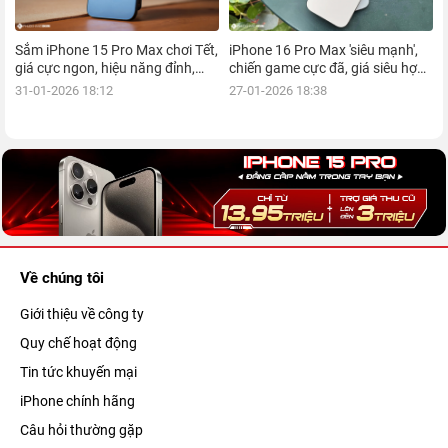
Sắm iPhone 15 Pro Max chơi Tết,
iPhone 16 Pro Max 'siêu mạnh',
giá cực ngon, hiệu năng đỉnh,
chiến game cực đã, giá siêu hợp
kèm nhiều ưu đãi, mua ngay!
lý, mua ngay!
31-01-2026 18:12
27-01-2026 18:38
Về chúng tôi
Giới thiệu về công ty
Quy chế hoạt động
Tin tức khuyến mại
iPhone chính hãng
Câu hỏi thường gặp