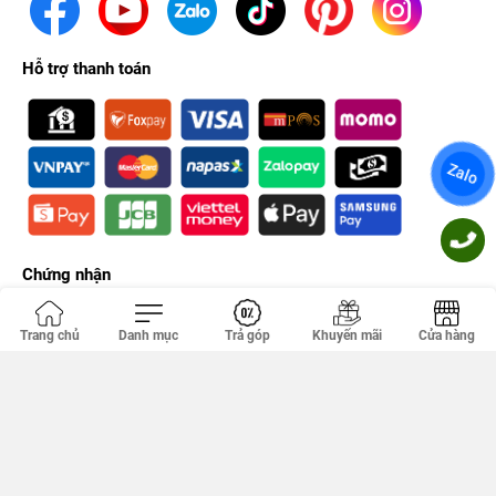
Hỗ trợ thanh toán
Zalo
Chứng nhận
Trang chủ
Danh mục
Trả góp
Khuyến mãi
Cửa hàng
Công ty TNHH PHÚC KHANG. GPDKKD: 0314356293 do sở KH & ĐT
TP.HCM cấp ngày 18/04/2012. Địa chỉ văn phòng: 149 Tân Kỳ Tân
Quý, Tân Sơn Nhì, Hồ Chí Minh, Việt Nam.