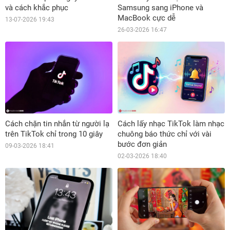
và cách khắc phục
Samsung sang iPhone và
MacBook cực dễ
13-07-2026 19:43
26-03-2026 16:47
Cách chặn tin nhắn từ người lạ
Cách lấy nhạc TikTok làm nhạc
trên TikTok chỉ trong 10 giây
chuông báo thức chỉ với vài
bước đơn giản
09-03-2026 18:41
02-03-2026 18:40