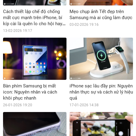
Cách thiết lập chế độ chống
Mẹo chụp ảnh Tết đẹp trên
mất cực mạnh trên iPhone, bí
Samsung mà ai cũng làm được
kíp cài là quên lo cho hội hay
03-02-2026 19:16
lơ đãng
13-02-2026 19:17
Bàn phím Samsung bị mất
iPhone sạc lâu đầy pin: Nguyên
icon: Nguyên nhân và cách
nhân thực sự và cách xử lý hiệu
khôi phục nhanh
quả
26-01-2026 19:20
17-01-2026 14:38