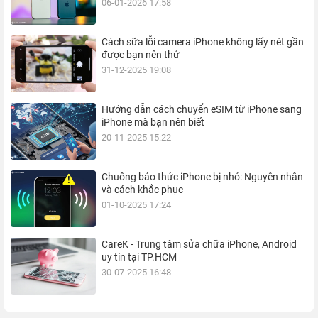
06-01-2026 17:58
Cách sữa lỗi camera iPhone không lấy nét gần
được bạn nên thử
31-12-2025 19:08
Hướng dẫn cách chuyển eSIM từ iPhone sang
iPhone mà bạn nên biết
20-11-2025 15:22
Chuông báo thức iPhone bị nhỏ: Nguyên nhân
và cách khắc phục
01-10-2025 17:24
CareK - Trung tâm sửa chữa iPhone, Android
uy tín tại TP.HCM
30-07-2025 16:48