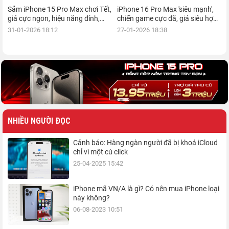
Sắm iPhone 15 Pro Max chơi Tết,
iPhone 16 Pro Max 'siêu mạnh',
giá cực ngon, hiệu năng đỉnh,
chiến game cực đã, giá siêu hợp
kèm nhiều ưu đãi, mua ngay!
lý, mua ngay!
31-01-2026 18:12
27-01-2026 18:38
NHIỀU NGƯỜI ĐỌC
Cảnh báo: Hàng ngàn người đã bị khoá iCloud
chỉ vì một cú click
25-04-2025 15:42
iPhone mã VN/A là gì? Có nên mua iPhone loại
này không?
06-08-2023 10:51