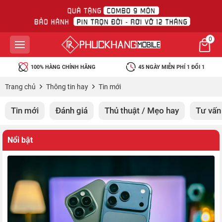
0
100% HÀNG CHÍNH HÃNG
45 NGÀY MIỄN PHÍ 1 ĐỔI 1
Trang chủ
Thông tin hay
Tin mới
Tin mới
Đánh giá
Thủ thuật / Mẹo hay
Tư vấn
Nổi bật