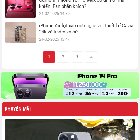
Camera iPhone 18 Pro Max có gì mới mà
khiến iFan phấn khích?
24-02-2026 14:39
iPhone Air lột xác cực nghệ với thiết kế Caviar
24k và khảm xà cừ
24-02-2026 13:47
1
2
3
➔
KHUYẾN MÃI