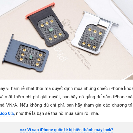
 thay vì ham rẻ nhất thời mà quyết định mua những chiếc iPhone khó
và mất thêm chi phí giải quyết, bạn hãy cố gắng để sắm iPhone xá
mã VN/A. Nếu không đủ chi phí, bạn hãy tham gia các chương tr
 Góp 0%
, như thế là bạn sẽ tha hồ mua sắm rồi nha.
=>> Vì sao iPhone quốc tế bị biến thành máy lock?