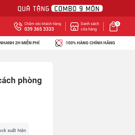
Danh sách
Chăm sóc khách hàng
0
039 365 3333
cửa hàng
 NHANH 2H MIỄN PHÍ
100% HÀNG CHÍNH HÃNG
 cách phòng
ock xuất hiện