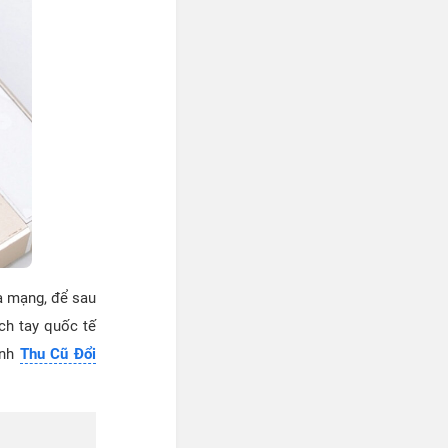
a mạng, để sau
ch tay quốc tế
ình
Thu Cũ Đổi