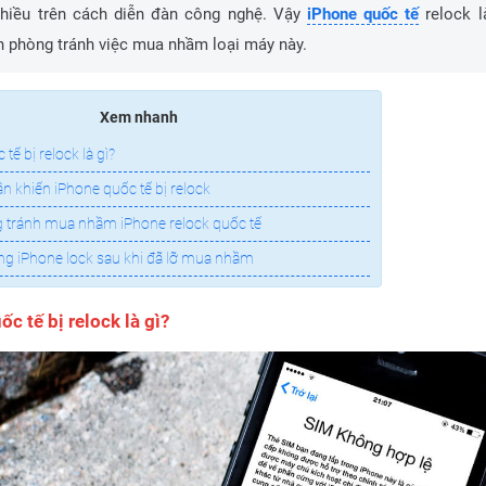
hiều trên cách diễn đàn công nghệ. Vậy
iPhone quốc tế
relock l
h phòng tránh việc mua nhầm loại máy này.
Xem nhanh
tế bị relock là gì?
n khiến iPhone quốc tế bị relock
 tránh mua nhầm iPhone relock quốc tế
ng iPhone lock sau khi đã lỡ mua nhầm
ốc tế bị relock là gì?