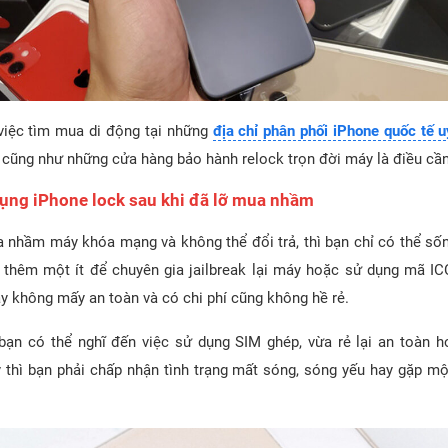
việc tìm mua di động tại những
địa chỉ phân phối iPhone quốc tế u
 cũng như những cửa hàng bảo hành relock trọn đời máy là điều cần 
dụng iPhone lock sau khi đã lỡ mua nhầm
 nhầm máy khóa mạng và không thể đổi trả, thì bạn chỉ có thể sốn
 thêm một ít để chuyên gia jailbreak lại máy hoặc sử dụng mã ICC
y không mấy an toàn và có chi phí cũng không hề rẻ.
bạn có thể nghĩ đến việc sử dụng SIM ghép, vừa rẻ lại an toàn 
 thì bạn phải chấp nhận tình trạng mất sóng, sóng yếu hay gặp mộ