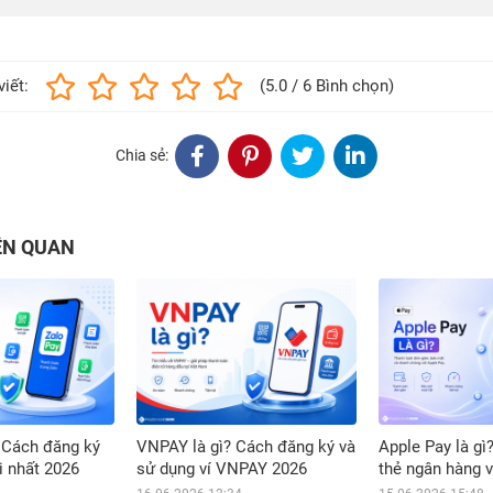
viết:
(5.0 / 6 Bình chọn)
Chia sẻ:
IÊN QUAN
? Cách đăng ký
VNPAY là gì? Cách đăng ký và
Apple Pay là g
i nhất 2026
sử dụng ví VNPAY 2026
thẻ ngân hàng 