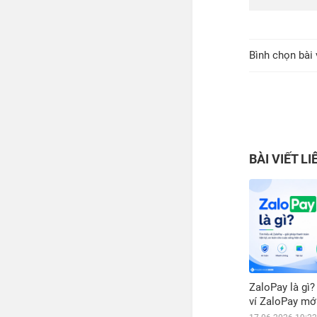
Bình chọn bài 
BÀI VIẾT L
ZaloPay là gì
ví ZaloPay mớ