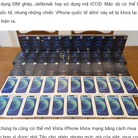
dụng SIM ghép, Jailbreak hay sử dụng mã ICCID. Mặc dù có thể
ốc tế, nhưng những chiếc 'iPhone quốc tế dởm' này sẽ bị khoá lại 
 hiện ra.
 chúng ta cũng có thể mở khóa iPhone khóa mạng bằng cách mua 
n hơn vì được nhà Táo cho phép, nhưng mức giá của việc mua co