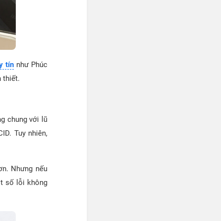
y tín
như Phúc
thiết.
g chung với lũ
ID. Tuy nhiên,
hơn. Nhưng nếu
t số lỗi không