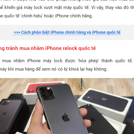
hể khiến giá máy lock vượt mặt máy quốc tế. Vì vậy, thay vào đó t
e quốc tế 'chính hiệu' hoặc iPhone chính hãng.
=>> Cách phân biệt iPhone chính hãng và iPhone quốc tế
ng tránh mua nhầm iPhone relock quốc tế
c mua nhầm iPhone máy lock được 'hóa phép' thành quốc tế,
 máy khi mua hàng để xem nó có bị khoá lại hay không.