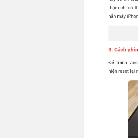
thậm chí có t
hẳn máy iPhon
3. Cách phò
Để tránh việ
hiện reset lại