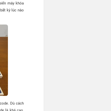
 biến máy khóa
bất kỳ lúc nào
code. Dù cách
de là khá cao,