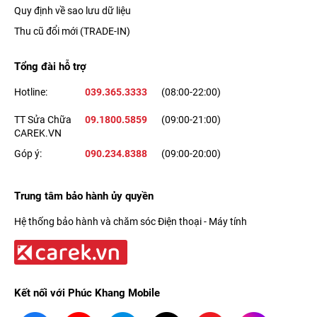
Quy định về sao lưu dữ liệu
Hệ thống camera chính là điều mà người dùng ưng ý nhất trên
Thu cũ đổi mới (TRADE-IN)
dòng
iPhone 11 Pro
, nhưng đến với cụm
camera sau iPhone
Tổng đài hỗ trợ
12 Pro
thì người dùng lại càng hài lòng hơn nữa.
Hotline:
039.365.3333
(08:00-22:00)
TT Sửa Chữa
09.1800.5859
(09:00-21:00)
CAREK.VN
Góp ý:
090.234.8388
(09:00-20:00)
Trung tâm bảo hành ủy quyền
Hệ thống bảo hành và chăm sóc Điện thoại - Máy tính
Mặc dù vẫn chỉ trang bị 3 ống kính với cùng độ phân giải 12
Kết nối với Phúc Khang Mobile
MP, nhưng nhờ sự kết hợp giữa
cảm biến LiDAR
và sự nâng