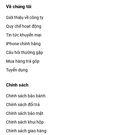
của Nhà Táo được sản xuất trên quy trình 5 nm, kết hợp với đó
Về chúng tôi
là 6 GB RAM và 512 GB bộ nhớ trong.
Giới thiệu về công ty
Quy chế hoạt động
Tin tức khuyến mại
iPhone chính hãng
Câu hỏi thường gặp
Mua hàng trả góp
Tuyển dụng
Chính sách
Chính sách bảo bành
Với cấu hình này, dễ dàng giúp điện thoại chiến tốt mọi tựa
Chính sách đổi trả
game và ứng dụng nặng nhất đang có trên thị trường, dù là cấu
Chính sách bảo mật
hình cao nhất thì máy vẫn đáp ứng một cách mượt mà.
Chính sách khui hộp
Chính sách giao hàng
Ống kính đẳng cấp, chuyên nghiệp