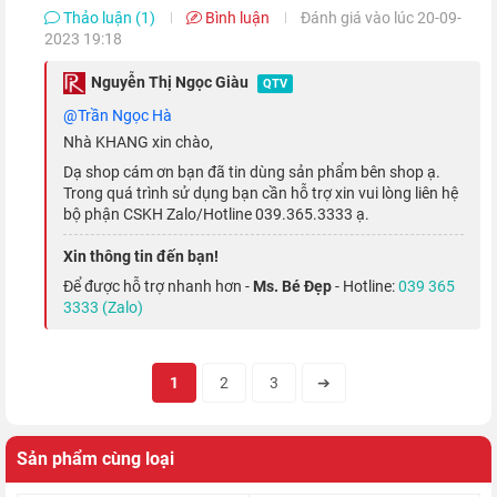
Thảo luận (1)
Bình luận
Đánh giá vào lúc 20-09-
2023 19:18
Màn hình của máy còn được bảo vệ tốt hơn với lớp kính
Nguyễn Thị Ngọc Giàu
QTV
Ceramic Shield, giúp bảo vệ màn hình hiển thị cực tốt khỏi
@Trần Ngọc Hà
những vết trầy xước, cũng như tăng độ bền tốt hơn gấp 4 lần
Nhà KHANG xin chào,
khi rơi vỡ.
Dạ shop cám ơn bạn đã tin dùng sản phẩm bên shop ạ.
Trong quá trình sử dụng bạn cần hỗ trợ xin vui lòng liên hệ
bộ phận CSKH Zalo/Hotline 039.365.3333 ạ.
Tốc độ 5G siêu nhanh
Xin thông tin đến bạn!
Kết nối 5G
là công nghệ đã có từ lâu trên các dòng
điện thoại
Để được hỗ trợ nhanh hơn -
Ms. Bé Đẹp
- Hotline:
039 365
Android
cao cấp, nhưng phải đến tận thế hệ
iPhone 12
series
3333 (Zalo)
thì Nhà Táo mới quyết định tích hợp 5G trên sản phẩm của
mình.
1
2
3
➔
Sản phẩm cùng loại