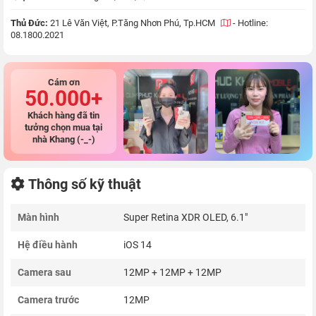
Thủ Đức:
21 Lê Văn Việt, P.Tăng Nhơn Phú, Tp.HCM
-
Hotline:
08.1800.2021
Cám ơn
50.000+
Khách hàng đã tin
tưởng chọn mua tại
nhà Khang (-_-)
Thông số kỹ thuật
Màn hình
Super Retina XDR OLED, 6.1"
Hệ điều hành
iOS 14
Camera sau
12MP + 12MP + 12MP
Camera trước
12MP