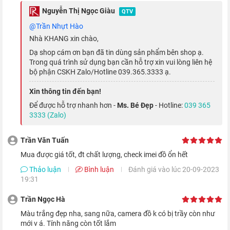
Nguyễn Thị Ngọc Giàu
QTV
@Trần Nhựt Hào
Nhà KHANG xin chào,
Dạ shop cám ơn bạn đã tin dùng sản phẩm bên shop ạ.
Trong quá trình sử dụng bạn cần hỗ trợ xin vui lòng liên hệ
Điện thoại iPhone 12 Pro sở hữu màn hình 6.1 inch, trang bị
bộ phận CSKH Zalo/Hotline 039.365.3333 ạ.
tấm nền OLED với công nghệ Super Retina XDR, cho chất
Xin thông tin đến bạn!
lượng hiển thị hình ảnh sắc nét, hỗ trợ không gian màu rộng và
Để được hỗ trợ nhanh hơn -
Ms. Bé Đẹp
- Hotline:
039 365
trải nghiệm xem phim chân thật, sống động.
3333 (Zalo)
Trần Văn Tuấn
Mua được giá tốt, đt chất lượng, check imei đồ ổn hết
Thảo luận
Bình luận
Đánh giá vào lúc 20-09-2023
19:31
Trần Ngọc Hà
màu trắng đẹp nha, sang nữa, camera đồ k có bị trầy còn như
mới v á. Tính năng còn tốt lắm