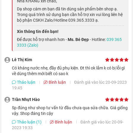
Nhà KHANG xin chào,
Dạ shop cám ơn bạn đã tin dùng sản phẩm bên shop ạ.
Trong quá trình sử dụng bạn cần hỗ trợ xin vui lòng liên hệ
bộ phận CSKH Zalo/Hotline 039.365.3333 ạ.
Xin thông tin đến bạn!
Để được hỗ trợ nhanh hơn -
Ms. Bé Đẹp
- Hotline:
039 365
3333 (Zalo)
Năm nay, Táo Khuyết mang đến cho iPhone 12 Pro 4 gam màu
là xanh dương, vàng, bạc và xám. Cũng như 3 phiên bản bộ nhớ
Lê Thị Kim
trong là
iPhone 12 Pro 128GB
,
iPhone 12 Pro 256GB
và
Có kháng nước nhẹ, đầy đủ phụ kiện. Đt thì ok lắm k có bị lỗi gì
iPhone 12 Pro 512GB.
về dùng thêm mới biết có sao k
Thảo luận
Bình luận
Đánh giá vào lúc 20-09-2023
Trải nghiệm hoàn hảo trên màn hình OLED
19:45
Trần Nhựt Hào
Sp đúng như shop tư vấn từ đầu chưa qua sửa chữa. Giá giống
vậy. Shop đáng tin cậy
Thảo luận (1)
Bình luận
Đánh giá vào lúc 20-09-
2023 19:33