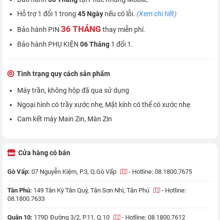
Hỗ trợ 1 đổi 1 trong
45 Ngày
nếu có lỗi.
(Xem chi tiết)
36 THÁNG
Bảo hành PIN
thay miễn phí.
Bảo hành PHỤ KIỆN
06 Tháng
1 đổi 1.
Tình trạng quy cách sản phẩm
Máy trần, không hộp đã qua sử dụng
Ngoại hình có trầy xước nhẹ, Mặt kính có thể có xước nhẹ
Cam kết máy Main Zin, Màn Zin
Cửa hàng có bán
Gò Vấp:
07 Nguyễn Kiệm, P.3, Q.Gò Vấp
-
Hotline: 08.1800.7675
Tân Phú:
149 Tân Kỳ Tân Quý, Tân Sơn Nhì, Tân Phú
-
Hotline:
08.1800.7633
Quận 10:
179D Đường 3/2, P.11, Q.10
-
Hotline: 08.1800.7612