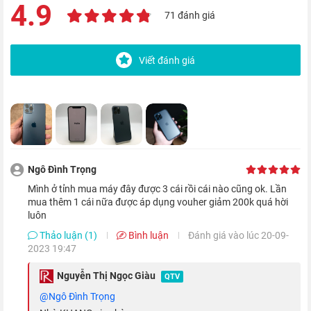
4.9
71 đánh giá
Viết đánh giá
Ngô Đình Trọng
Và không thể thiếu tính năng kháng nước và bụi chuẩn IP68,
mình ở tỉnh mua máy đây được 3 cái rồi cái nào cũng ok. Lần
giúp chiếc điện thoại của bạn trở nên bền bỉ hơn khi có thể
mua thêm 1 cái nữa được áp dụng vouher giảm 200k quá hời
sống sót trong 30 phút ở độ sâu tối đa lên tới 6 m.
luôn
Thảo luận (1)
Bình luận
Đánh giá vào lúc 20-09-
2023 19:47
Nguyễn Thị Ngọc Giàu
QTV
@Ngô Đình Trọng