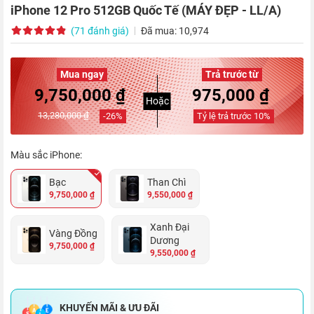
iPhone 12 Pro 512GB Quốc Tế (MÁY ĐẸP - LL/A)
(71 đánh giá)
Đã mua: 10,974
Mua ngay
Trả trước từ
9,750,000 ₫
975,000 ₫
Hoặc
13,280,000 ₫
-
26
%
Tỷ lệ trả trước
10
%
Màu sắc iPhone:
Bạc
Than Chì
9,750,000 ₫
9,550,000 ₫
Xanh Đại
Vàng Đồng
Dương
9,750,000 ₫
9,550,000 ₫