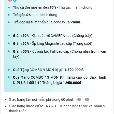
Thu củ đổi mới
lên đến
95%
- Thủ tục nhanh chóng.
Trả góp
0%
qua thẻ tín dụng.
Trả góp
lãi suất thấp qua công ty
Tài chính.
Giảm 50%
- Kính bảo vệ CAMERA sau (Chống trầy)
Giảm 50%
- Ốp lưng Magsafe cao cấp (Trong suốt)
Giảm 50%
- Cường lực Full cao cấp (Chống nhìn trộm, vân
tay)
Quà Tặng
COMBO 9 MÓN trị giá
1.500.000đ.
Quà Tặng
COMBO 13 MÓN Khi nâng cấp gói Bảo Hành
K_PLUS 1 đổi 1 12 Tháng trị giá
1.950.000đ.
Giao hàng tận nơi miễn phí trong 60 phút.
Giao hàng được KIỂM TRA & TEST hàng hóa trước khi nhận &
thanh toán.