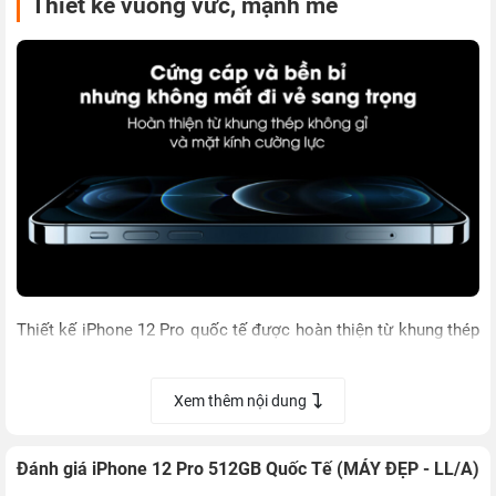
Thiết kế vuông vức, mạnh mẽ
Thiết kế iPhone 12 Pro quốc tế được hoàn thiện từ khung thép
không gỉ cao cấp, với các cạnh khung viền được thiết kế vuông
vức mạnh mẽ. Cùng với đó, mặt lưng của máy được thiết kế
Xem thêm nội dung
dạng nhám, giúp mang lại khả năng cầm nắm khá tốt, cũng như
hạn chế vết bẩn và dấu vân tay.
Đánh giá iPhone 12 Pro 512GB Quốc Tế (MÁY ĐẸP - LL/A)