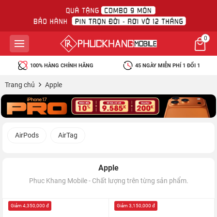
0
100% HÀNG CHÍNH HÃNG
45 NGÀY MIỄN PHÍ 1 ĐỔI 1
Trang chủ
Apple
AirPods
AirTag
Apple
Phuc Khang Mobile - Chất lượng trên từng sản phẩm.
Giảm 4,350,000 đ
Giảm 3,150,000 đ