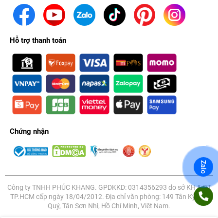
Hỗ trợ thanh toán
Chứng nhận
Zalo
Công ty TNHH PHÚC KHANG. GPDKKD: 0314356293 do sở KH & ĐT
TP.HCM cấp ngày 18/04/2012. Địa chỉ văn phòng: 149 Tân Kỳ Tân
Quý, Tân Sơn Nhì, Hồ Chí Minh, Việt Nam.