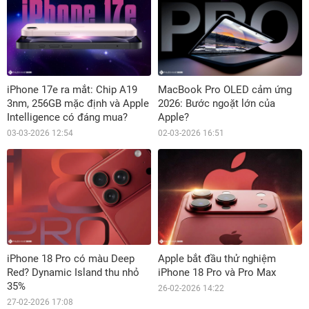
iPhone 17e ra mắt: Chip A19
MacBook Pro OLED cảm ứng
3nm, 256GB mặc định và Apple
2026: Bước ngoặt lớn của
Intelligence có đáng mua?
Apple?
03-03-2026 12:54
02-03-2026 16:51
iPhone 18 Pro có màu Deep
Apple bắt đầu thử nghiệm
Red? Dynamic Island thu nhỏ
iPhone 18 Pro và Pro Max
35%
26-02-2026 14:22
27-02-2026 17:08