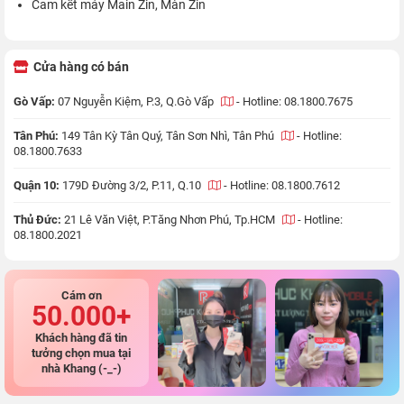
Cam kết máy Main Zin, Màn Zin
Cửa hàng có bán
Gò Vấp:
07 Nguyễn Kiệm, P.3, Q.Gò Vấp
-
Hotline: 08.1800.7675
Tân Phú:
149 Tân Kỳ Tân Quý, Tân Sơn Nhì, Tân Phú
-
Hotline:
08.1800.7633
Quận 10:
179D Đường 3/2, P.11, Q.10
-
Hotline: 08.1800.7612
Thủ Đức:
21 Lê Văn Việt, P.Tăng Nhơn Phú, Tp.HCM
-
Hotline:
08.1800.2021
Cám ơn
50.000+
Khách hàng đã tin
tưởng chọn mua tại
nhà Khang (-_-)