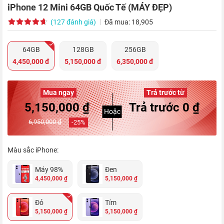
iPhone 12 Mini 64GB Quốc Tế (MÁY ĐẸP)
(127 đánh giá)
Đã mua: 18,905
64GB
128GB
256GB
4,450,000 đ
5,150,000 đ
6,350,000 đ
Mua ngay
Trả trước từ
5,150,000 ₫
Trả trước 0 ₫
Hoặc
6,950,000 ₫
-
25
%
Màu sắc iPhone:
Máy 98%
Đen
4,450,000 ₫
5,150,000 ₫
Đỏ
Tím
5,150,000 ₫
5,150,000 ₫