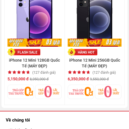
AirDrop. Khi HomePod mini bắt đầu lên kệ, con chip này sẽ
đảm nhiệm nhiều công việc hơn.
Đặc biệt, dù là phiên bản tối giản nhất trong 4 mẫu iPhone 12
series, nhưng iPhone 12 mini quốc tế vẫn được
hỗ trợ kết nối
5G
. Giúp cho việc tải những bộ phim chất lượng cao hay các
ứng dụng nặng chỉ trong chớp mắt.
FLASH SALE
HÀNG HOT
iPhone 12 Mini 128GB Quốc
iPhone 12 Mini 256GB Quốc
Tế (MÁY ĐẸP)
Tế (MÁY ĐẸP)
(127 đánh giá)
(127 đánh giá)
5,150,000 đ
6,350,000 đ
8,050,000 đ
9,550,000 đ
Về chúng tôi