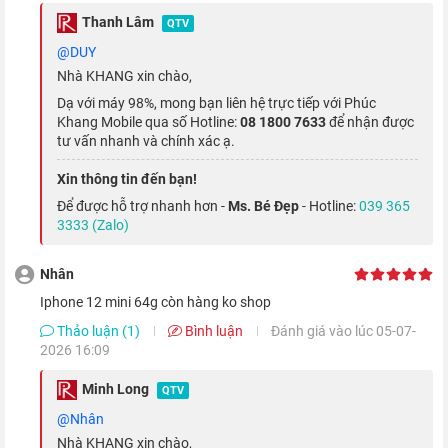
Thanh Lâm
QTV
@DUY
Nhà KHANG xin chào,
Dạ với máy 98%, mong bạn liên hệ trực tiếp với Phúc
Khang Mobile qua số Hotline:
08 1800 7633
để nhận được
tư vấn nhanh và chính xác ạ.
Xin thông tin đến bạn!
Để được hỗ trợ nhanh hơn -
Ms. Bé Đẹp
- Hotline:
039 365
3333 (Zalo)
Nhưng nếu nhìn vào mặt tích cực thì đây cũng là điểm mạnh
của máy, vì nhờ màn hình nhỏ nên máy cũng nhỏ gọn hơn, giúp
Nhân
bạn có thể dễ dàng đặt trong túi áo, quần hơn so với màn hình
iphone 12 mini 64g còn hàng ko shop
6.1 inch của iPhone 12 tiêu chuẩn và 12 Pro, hay 6.7 inch trên
Thảo luận (1)
Bình luận
Đánh giá vào lúc 05-07-
2026 16:09
iPhone 12 Pro Max
.
Minh Long
QTV
Ngoài ra, mặt trước của thiết bị được phủ thêm một lớp kính
@Nhân
bảo vệ có tên Ceramic Shield - vật liệu kết hợp giữa thủy tinh
Nhà KHANG xin chào,