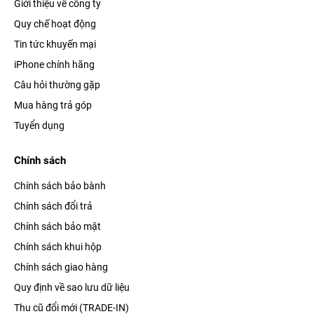
Giới thiệu về công ty
Ngoài ra, Apple đã phát triển chế độ Smart Data, cho phép
Quy chế hoạt động
chuyển đổi qua lại giữa 4G và 5G, giúp tiết kiệm pin cho máy
Tin tức khuyến mại
một cách tối đa nhưng vẫn đảm bảo khả năng kết nối tốt nhất.
iPhone chính hãng
Camera kép thách thức mọi giới hạn
Câu hỏi thường gặp
Mua hàng trả góp
Tuyển dụng
Chính sách
Chính sách bảo bành
Chính sách đổi trả
Chính sách bảo mật
Chính sách khui hộp
Chính sách giao hàng
Quy định về sao lưu dữ liệu
Điện thoại iPhone 12 Mini được trang bị cụm camera kép 12
Thu cũ đổi mới (TRADE-IN)
MP khẩu độ lớn f/1.6, giúp tăng 27% khả năng thu sáng, nhờ đó