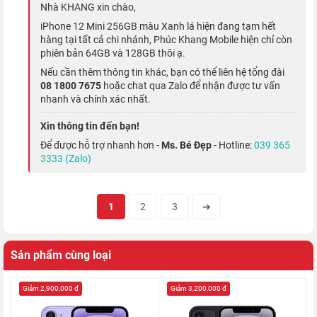
Hiệu năng mạnh mẽ hàng đầu thế giới
Nhà KHANG xin chào,
iPhone 12 Mini 256GB màu Xanh lá hiện đang tạm hết
hàng tại tất cả chi nhánh, Phúc Khang Mobile hiện chỉ còn
Mỗi lần ra mắt dòng iPhone mới, Apple lại giới thiệu một con
phiên bản 64GB và 128GB thôi ạ.
chip mới và
A14 Bionic
là vi xử lý đầu tiên sản xuất trên tiến
Nếu cần thêm thông tin khác, bạn có thể liên hệ tổng đài
trình 5 nanomet. Cung cấp tốc độ tải nhanh hơn, nhiều điện
08 1800 7675
hoặc chat qua Zalo để nhận được tư vấn
nhanh và chính xác nhất.
năng hơn và hiệu suất cao hơn.
Xin thông tin đến bạn!
Để được hỗ trợ nhanh hơn -
Ms. Bé Đẹp
- Hotline:
039 365
3333 (Zalo)
1
2
3
➔
Sản phẩm cùng loại
Giảm 2,900,000 đ
Giảm 3,200,000 đ
iPhone 12 mini cũng đi kèm với chip U1 phục vụ tính năng