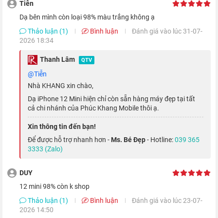
Tiễn
Dạ bên mình còn loại 98% màu trắng không ạ
Thảo luận (1)
Bình luận
Đánh giá vào lúc 31-07-
2026 18:34
Thanh Lâm
QTV
@Tiễn
Quay sang mặt sau, Apple vẫn sử dụng chất liệu kính mờ như
Nhà KHANG xin chào,
trên dòng
iPhone 11
, nhưng nhờ đã loại bỏ những góc bo cong
Dạ iPhone 12 Mini hiện chỉ còn sẵn hàng máy đẹp tại tất
nên độ bền của thiết bị cũng được cải thiện.
cả chi nhánh của Phúc Khang Mobile thôi ạ.
Xin thông tin đến bạn!
Màn hình OLED Super Retina XDR siêu sắc
Để được hỗ trợ nhanh hơn -
Ms. Bé Đẹp
- Hotline:
039 365
nét
3333 (Zalo)
Màn hình iPhone 12 Mini
xách tay có lẽ là điểm yếu của chiếc
DUY
smartphone mini này của Nhà Táo, khi thiết bị chỉ được trang
12 mini 98% còn k shop
bị màn hình kích thước 5.4 inch.
Thảo luận (1)
Bình luận
Đánh giá vào lúc 23-07-
2026 14:50