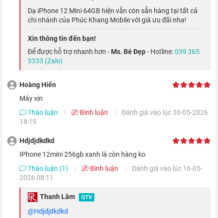
và gốm, giúp bảo vệ khỏi va đập tốt hơn đến bốn lần.
Dạ iPhone 12 Mini 64GB hiện vẫn còn sẵn hàng tại tất cả
chi nhánh của Phúc Khang Mobile với giá ưu đãi nha!
Xin thông tin đến bạn!
Để được hỗ trợ nhanh hơn -
Ms. Bé Đẹp
- Hotline:
039 365
3333 (Zalo)
Hoàng Hiển
Máy xịn
Thảo luận
Bình luận
Đánh giá vào lúc 30-05-2026
18:19
Hdjdjdkdkd
iPhone 12 Mini quốc tế được trang bị tấm nền OLED Super
iPhone 12mini 256gb xanh lá còn hàng ko
Retina XDR tràn viền, độ phân giải Full HD+ (1080 x 2340
Thảo luận (1)
Bình luận
Đánh giá vào lúc 16-05-
Pixels), vì thế mà từng chi tiết chuyển động trên màn hình đều
2026 08:11
hiện lên rõ nét, tươi sáng và không gặp phải tình trạng nhòe
Thanh Lâm
QTV
màu sắc.
@Hdjdjdkdkd