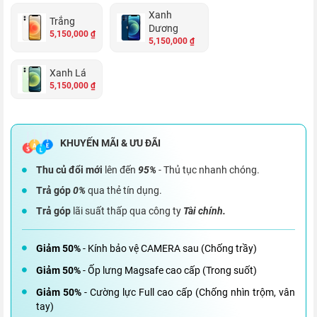
Xanh
Trắng
Dương
5,150,000 ₫
5,150,000 ₫
Xanh Lá
5,150,000 ₫
Thu củ đổi mới
lên đến
95%
- Thủ tục nhanh chóng.
Trả góp
0%
qua thẻ tín dụng.
Trả góp
lãi suất thấp qua công ty
Tài chính.
Giảm 50%
- Kính bảo vệ CAMERA sau (Chống trầy)
Giảm 50%
- Ốp lưng Magsafe cao cấp (Trong suốt)
Giảm 50%
- Cường lực Full cao cấp (Chống nhìn trộm, vân
tay)