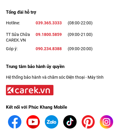
mà mọi hình ảnh sẽ được ghi lại một cách chân thực và rõ nét.
Tổng đài hỗ trợ
Thậm chí, hình chụp và video của bạn vẫn cho độ chi tiết, màu
Hotline:
039.365.3333
(08:00-22:00)
sắc tuyệt vời khi ở trong bóng tối.
TT Sửa Chữa
09.1800.5859
(09:00-21:00)
CAREK.VN
Góp ý:
090.234.8388
(09:00-20:00)
Trung tâm bảo hành ủy quyền
Hệ thống bảo hành và chăm sóc Điện thoại - Máy tính
Kết nối với Phúc Khang Mobile
Đồng thời, cụm
camera sau iPhone 12 mini
còn cho phép bạn
quay video chất lượng 4K HDR với chất lượng, màu sắc và chi
tiết được thể hiện trọn vẹn hơn bao giờ hết nhờ công nghệ