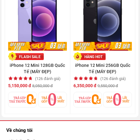
AirDrop. Khi HomePod mini bắt đầu lên kệ, con chip này sẽ
đảm nhiệm nhiều công việc hơn.
Đặc biệt, dù là phiên bản tối giản nhất trong 4 mẫu iPhone 12
series, nhưng iPhone 12 mini quốc tế vẫn được
hỗ trợ kết nối
5G
. Giúp cho việc tải những bộ phim chất lượng cao hay các
ứng dụng nặng chỉ trong chớp mắt.
FLASH SALE
HÀNG HOT
iPhone 12 Mini 128GB Quốc
iPhone 12 Mini 256GB Quốc
Tế (MÁY ĐẸP)
Tế (MÁY ĐẸP)
(126 đánh giá)
(126 đánh giá)
5,150,000 đ
6,350,000 đ
8,050,000 đ
9,550,000 đ
Về chúng tôi