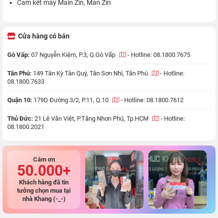
Cam kết máy Main Zin, Màn Zin
Cửa hàng có bán
Gò Vấp:
07 Nguyễn Kiệm, P.3, Q.Gò Vấp
-
Hotline: 08.1800.7675
Tân Phú:
149 Tân Kỳ Tân Quý, Tân Sơn Nhì, Tân Phú
-
Hotline:
08.1800.7633
Quận 10:
179D Đường 3/2, P.11, Q.10
-
Hotline: 08.1800.7612
Thủ Đức:
21 Lê Văn Việt, P.Tăng Nhơn Phú, Tp.HCM
-
Hotline:
08.1800.2021
Cám ơn
50.000+
Khách hàng đã tin
tưởng chọn mua tại
nhà Khang (-_-)