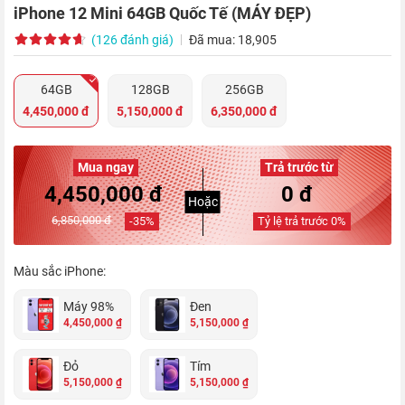
iPhone 12 Mini 64GB Quốc Tế (MÁY ĐẸP)
(126 đánh giá)
Đã mua: 18,905
64GB
128GB
256GB
4,450,000 đ
5,150,000 đ
6,350,000 đ
Mua ngay
Trả trước từ
4,450,000 đ
0 đ
Hoặc
6,850,000 đ
-
35
%
Tỷ lệ trả trước
0
%
Màu sắc iPhone:
Máy 98%
Đen
4,450,000 ₫
5,150,000 ₫
Đỏ
Tím
5,150,000 ₫
5,150,000 ₫