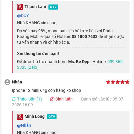
Thanh Lâm
QTV
@DUY
Nhà KHANG xin chào,
Dạ với máy 98%, mong bạn liên hệ trực tiếp với Phúc
Khang Mobile qua số Hotline:
08 1800 7633
để nhận được
tư vấn nhanh và chính xác ạ.
Xin thông tin đến bạn!
Để được hỗ trợ nhanh hơn -
Ms. Bé Đẹp
- Hotline:
039 365
3333 (Zalo)
Nhưng nếu nhìn vào mặt tích cực thì đây cũng là điểm mạnh
của máy, vì nhờ màn hình nhỏ nên máy cũng nhỏ gọn hơn, giúp
Nhân
bạn có thể dễ dàng đặt trong túi áo, quần hơn so với màn hình
iphone 12 mini 64g còn hàng ko shop
6.1 inch của iPhone 12 tiêu chuẩn và 12 Pro, hay 6.7 inch trên
Thảo luận (1)
Bình luận
Đánh giá vào lúc 05-07-
2026 16:09
iPhone 12 Pro Max
.
Minh Long
QTV
Ngoài ra, mặt trước của thiết bị được phủ thêm một lớp kính
@Nhân
bảo vệ có tên Ceramic Shield - vật liệu kết hợp giữa thủy tinh
Nhà KHANG xin chào,