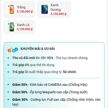
Xanh
Trắng
Dương
5,150,000 ₫
5,150,000 ₫
Xanh Lá
5,150,000 ₫
Thu củ đổi mới
lên đến
95%
- Thủ tục nhanh chóng.
Trả góp
0%
qua thẻ tín dụng.
Trả góp
lãi suất thấp qua công ty
Tài chính.
Giảm 50%
- Kính bảo vệ CAMERA sau (Chống trầy)
Giảm 50%
- Ốp lưng Magsafe cao cấp (Trong suốt)
Giảm 50%
- Cường lực Full cao cấp (Chống nhìn trộm, vân
tay)