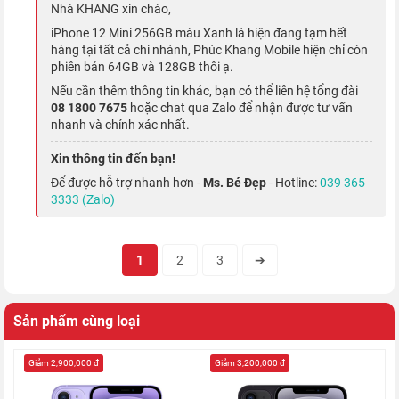
Hiệu năng mạnh mẽ hàng đầu thế giới
Nhà KHANG xin chào,
iPhone 12 Mini 256GB màu Xanh lá hiện đang tạm hết
hàng tại tất cả chi nhánh, Phúc Khang Mobile hiện chỉ còn
Mỗi lần ra mắt dòng iPhone mới, Apple lại giới thiệu một con
phiên bản 64GB và 128GB thôi ạ.
chip mới và
A14 Bionic
là vi xử lý đầu tiên sản xuất trên tiến
Nếu cần thêm thông tin khác, bạn có thể liên hệ tổng đài
trình 5 nanomet. Cung cấp tốc độ tải nhanh hơn, nhiều điện
08 1800 7675
hoặc chat qua Zalo để nhận được tư vấn
nhanh và chính xác nhất.
năng hơn và hiệu suất cao hơn.
Xin thông tin đến bạn!
Để được hỗ trợ nhanh hơn -
Ms. Bé Đẹp
- Hotline:
039 365
3333 (Zalo)
1
2
3
➔
Sản phẩm cùng loại
Giảm 2,900,000 đ
Giảm 3,200,000 đ
iPhone 12 mini cũng đi kèm với chip U1 phục vụ tính năng