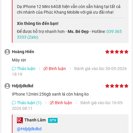
và gốm, giúp bảo vệ khỏi va đập tốt hơn đến bốn lần.
Dạ iPhone 12 Mini 64GB hiện vẫn còn sẵn hàng tại tất cả
chi nhánh của Phúc Khang Mobile với giá ưu đãi nha!
Xin thông tin đến bạn!
Để được hỗ trợ nhanh hơn -
Ms. Bé Đẹp
- Hotline:
039 365
3333 (Zalo)
Hoàng Hiển
Máy xịn
Thảo luận
Bình luận
Đánh giá vào lúc 30-05-2026
18:19
Hdjdjdkdkd
iPhone 12 Mini quốc tế được trang bị tấm nền OLED Super
iPhone 12mini 256gb xanh lá còn hàng ko
Retina XDR tràn viền, độ phân giải Full HD+ (1080 x 2340
Thảo luận (1)
Bình luận
Đánh giá vào lúc 16-05-
Pixels), vì thế mà từng chi tiết chuyển động trên màn hình đều
2026 08:11
hiện lên rõ nét, tươi sáng và không gặp phải tình trạng nhòe
Thanh Lâm
QTV
màu sắc.
@Hdjdjdkdkd