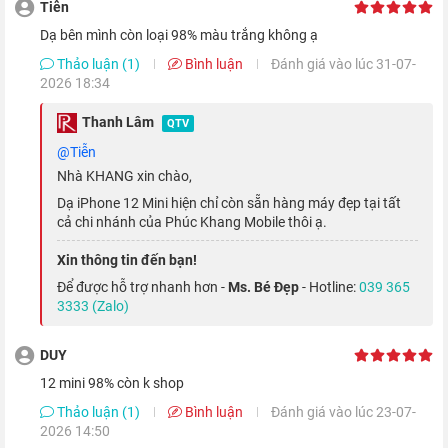
Tiễn
Dạ bên mình còn loại 98% màu trắng không ạ
Thảo luận (1)
Bình luận
Đánh giá vào lúc 31-07-
2026 18:34
Thanh Lâm
QTV
@Tiễn
Quay sang mặt sau, Apple vẫn sử dụng chất liệu kính mờ như
Nhà KHANG xin chào,
trên dòng
iPhone 11
, nhưng nhờ đã loại bỏ những góc bo cong
Dạ iPhone 12 Mini hiện chỉ còn sẵn hàng máy đẹp tại tất
nên độ bền của thiết bị cũng được cải thiện.
cả chi nhánh của Phúc Khang Mobile thôi ạ.
Xin thông tin đến bạn!
Màn hình OLED Super Retina XDR siêu sắc
Để được hỗ trợ nhanh hơn -
Ms. Bé Đẹp
- Hotline:
039 365
nét
3333 (Zalo)
Màn hình iPhone 12 Mini
xách tay có lẽ là điểm yếu của chiếc
DUY
smartphone mini này của Nhà Táo, khi thiết bị chỉ được trang
12 mini 98% còn k shop
bị màn hình kích thước 5.4 inch.
Thảo luận (1)
Bình luận
Đánh giá vào lúc 23-07-
2026 14:50