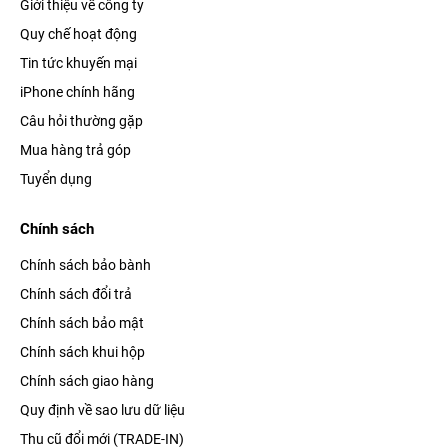
Giới thiệu về công ty
Ngoài ra, Apple đã phát triển chế độ Smart Data, cho phép
Quy chế hoạt động
chuyển đổi qua lại giữa 4G và 5G, giúp tiết kiệm pin cho máy
Tin tức khuyến mại
một cách tối đa nhưng vẫn đảm bảo khả năng kết nối tốt nhất.
iPhone chính hãng
Camera kép thách thức mọi giới hạn
Câu hỏi thường gặp
Mua hàng trả góp
Tuyển dụng
Chính sách
Chính sách bảo bành
Chính sách đổi trả
Chính sách bảo mật
Chính sách khui hộp
Chính sách giao hàng
Quy định về sao lưu dữ liệu
Điện thoại iPhone 12 Mini được trang bị cụm camera kép 12
Thu cũ đổi mới (TRADE-IN)
MP khẩu độ lớn f/1.6, giúp tăng 27% khả năng thu sáng, nhờ đó