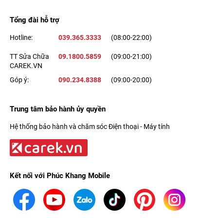
mà mọi hình ảnh sẽ được ghi lại một cách chân thực và rõ nét.
Tổng đài hỗ trợ
Thậm chí, hình chụp và video của bạn vẫn cho độ chi tiết, màu
Hotline:
039.365.3333
(08:00-22:00)
sắc tuyệt vời khi ở trong bóng tối.
TT Sửa Chữa
09.1800.5859
(09:00-21:00)
CAREK.VN
Góp ý:
090.234.8388
(09:00-20:00)
Trung tâm bảo hành ủy quyền
Hệ thống bảo hành và chăm sóc Điện thoại - Máy tính
Kết nối với Phúc Khang Mobile
Đồng thời, cụm
camera sau iPhone 12 mini
còn cho phép bạn
quay video chất lượng 4K HDR với chất lượng, màu sắc và chi
tiết được thể hiện trọn vẹn hơn bao giờ hết nhờ công nghệ