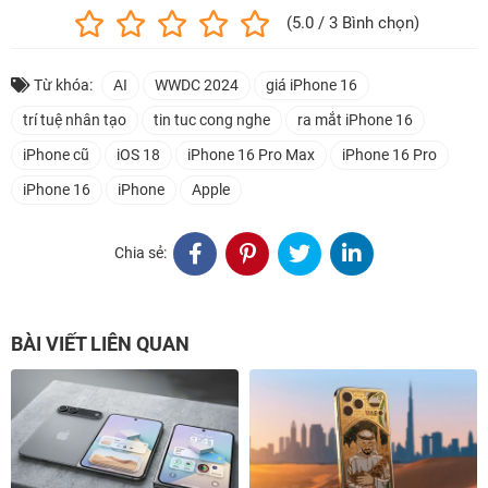
(5.0 / 3 Bình chọn)
Từ khóa:
AI
WWDC 2024
giá iPhone 16
trí tuệ nhân tạo
tin tuc cong nghe
ra mắt iPhone 16
iPhone cũ
iOS 18
iPhone 16 Pro Max
iPhone 16 Pro
iPhone 16
iPhone
Apple
Chia sẻ:
BÀI VIẾT LIÊN QUAN