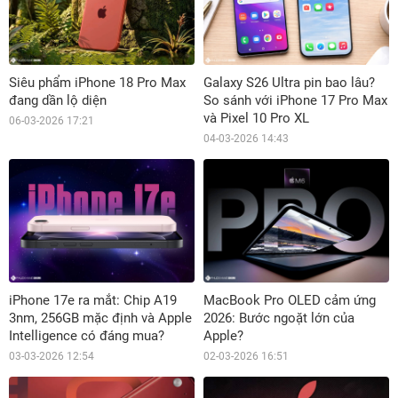
Siêu phẩm iPhone 18 Pro Max
Galaxy S26 Ultra pin bao lâu?
đang dần lộ diện
So sánh với iPhone 17 Pro Max
và Pixel 10 Pro XL
06-03-2026 17:21
04-03-2026 14:43
iPhone 17e ra mắt: Chip A19
MacBook Pro OLED cảm ứng
3nm, 256GB mặc định và Apple
2026: Bước ngoặt lớn của
Intelligence có đáng mua?
Apple?
03-03-2026 12:54
02-03-2026 16:51