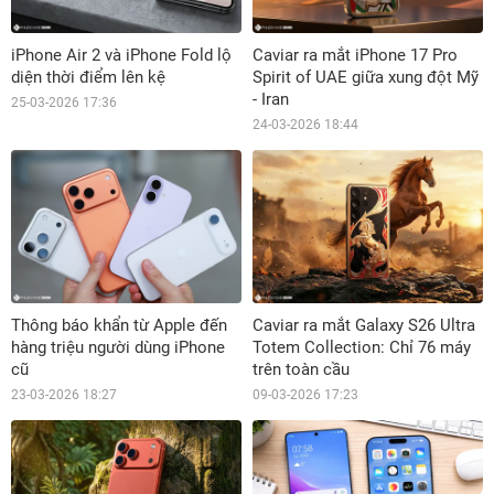
iPhone Air 2 và iPhone Fold lộ
Caviar ra mắt iPhone 17 Pro
diện thời điểm lên kệ
Spirit of UAE giữa xung đột Mỹ
- Iran
25-03-2026 17:36
24-03-2026 18:44
Thông báo khẩn từ Apple đến
Caviar ra mắt Galaxy S26 Ultra
hàng triệu người dùng iPhone
Totem Collection: Chỉ 76 máy
cũ
trên toàn cầu
23-03-2026 18:27
09-03-2026 17:23