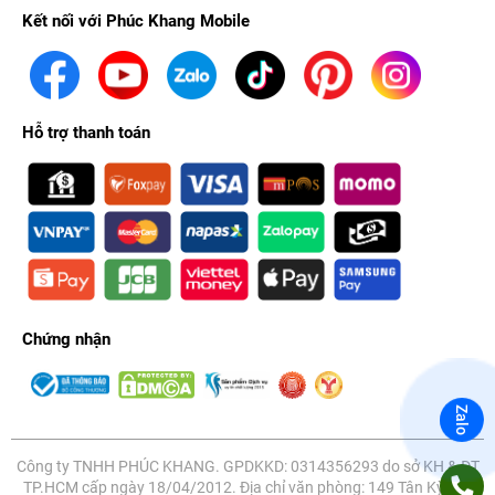
Kết nối với Phúc Khang Mobile
Hỗ trợ thanh toán
Chứng nhận
Zalo
Công ty TNHH PHÚC KHANG. GPDKKD: 0314356293 do sở KH & ĐT
TP.HCM cấp ngày 18/04/2012. Địa chỉ văn phòng: 149 Tân Kỳ Tân