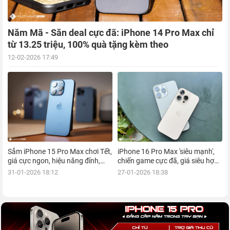
Năm Mã - Săn deal cực đã: iPhone 14 Pro Max chỉ
từ 13.25 triệu, 100% quà tặng kèm theo
12-02-2026 17:49
Sắm iPhone 15 Pro Max chơi Tết,
iPhone 16 Pro Max 'siêu mạnh',
giá cực ngon, hiệu năng đỉnh,
chiến game cực đã, giá siêu hợp
kèm nhiều ưu đãi, mua ngay!
lý, mua ngay!
31-01-2026 18:12
27-01-2026 18:38