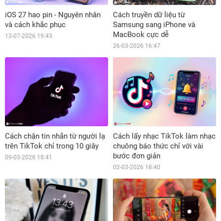
iOS 27 hao pin - Nguyên nhân
Cách truyền dữ liệu từ
và cách khắc phục
Samsung sang iPhone và
MacBook cực dễ
13-07-2026 19:43
26-03-2026 16:47
Cách chặn tin nhắn từ người lạ
Cách lấy nhạc TikTok làm nhạc
trên TikTok chỉ trong 10 giây
chuông báo thức chỉ với vài
bước đơn giản
09-03-2026 18:41
02-03-2026 18:40