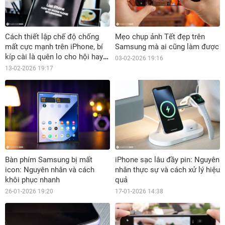
Cách thiết lập chế độ chống
Mẹo chụp ảnh Tết đẹp trên
mất cực mạnh trên iPhone, bí
Samsung mà ai cũng làm được
kíp cài là quên lo cho hội hay
03-02-2026 19:16
lơ đãng
13-02-2026 19:17
Bàn phím Samsung bị mất
iPhone sạc lâu đầy pin: Nguyên
icon: Nguyên nhân và cách
nhân thực sự và cách xử lý hiệu
khôi phục nhanh
quả
26-01-2026 19:20
17-01-2026 14:38