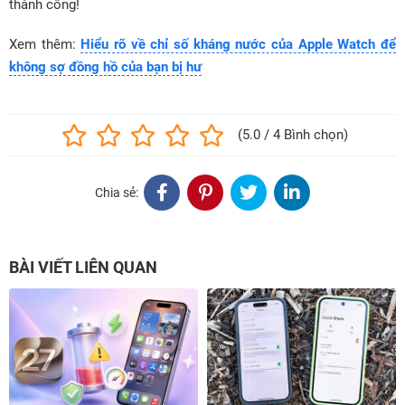
thành công!
Xem thêm:
Hiểu rõ về chỉ số kháng nước của Apple Watch để
không sợ đồng hồ của bạn bị hư
(5.0 / 4 Bình chọn)
Chia sẻ:
BÀI VIẾT LIÊN QUAN