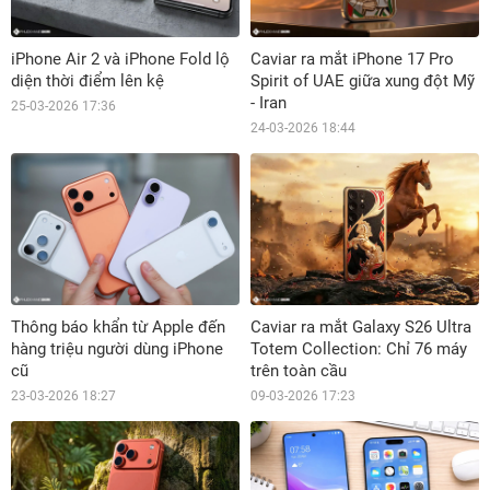
iPhone Air 2 và iPhone Fold lộ
Caviar ra mắt iPhone 17 Pro
diện thời điểm lên kệ
Spirit of UAE giữa xung đột Mỹ
- Iran
25-03-2026 17:36
24-03-2026 18:44
Thông báo khẩn từ Apple đến
Caviar ra mắt Galaxy S26 Ultra
hàng triệu người dùng iPhone
Totem Collection: Chỉ 76 máy
cũ
trên toàn cầu
23-03-2026 18:27
09-03-2026 17:23