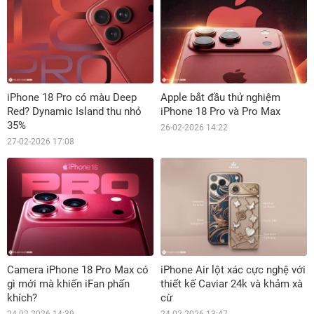
iPhone 18 Pro có màu Deep
Apple bắt đầu thử nghiệm
Red? Dynamic Island thu nhỏ
iPhone 18 Pro và Pro Max
35%
26-02-2026 14:22
27-02-2026 17:08
Camera iPhone 18 Pro Max có
iPhone Air lột xác cực nghệ với
gì mới mà khiến iFan phấn
thiết kế Caviar 24k và khảm xà
khích?
cừ
24-02-2026 14:39
24-02-2026 13:47