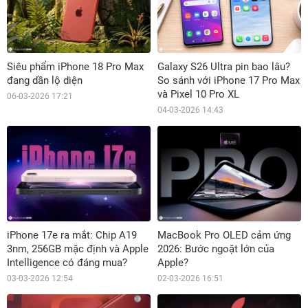
Siêu phẩm iPhone 18 Pro Max
Galaxy S26 Ultra pin bao lâu?
đang dần lộ diện
So sánh với iPhone 17 Pro Max
và Pixel 10 Pro XL
06-03-2026 17:21
04-03-2026 14:43
iPhone 17e ra mắt: Chip A19
MacBook Pro OLED cảm ứng
3nm, 256GB mặc định và Apple
2026: Bước ngoặt lớn của
Intelligence có đáng mua?
Apple?
03-03-2026 12:54
02-03-2026 16:51