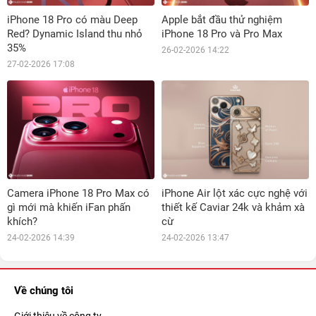
iPhone 18 Pro có màu Deep
Apple bắt đầu thử nghiệm
Red? Dynamic Island thu nhỏ
iPhone 18 Pro và Pro Max
35%
26-02-2026 14:22
27-02-2026 17:08
Camera iPhone 18 Pro Max có
iPhone Air lột xác cực nghệ với
gì mới mà khiến iFan phấn
thiết kế Caviar 24k và khảm xà
khích?
cừ
24-02-2026 14:39
24-02-2026 13:47
Về chúng tôi
Giới thiệu về công ty