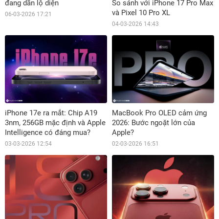
đang dần lộ diện
So sánh với iPhone 17 Pro Max
và Pixel 10 Pro XL
06-03-2026 17:21
04-03-2026 14:43
iPhone 17e ra mắt: Chip A19
MacBook Pro OLED cảm ứng
3nm, 256GB mặc định và Apple
2026: Bước ngoặt lớn của
Intelligence có đáng mua?
Apple?
03-03-2026 12:54
02-03-2026 16:51