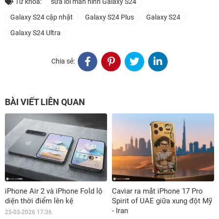
Từ khóa:
sửa lỗi màn hình Galaxy S24
Galaxy S24 cập nhật
Galaxy S24 Plus
Galaxy S24
Galaxy S24 Ultra
Chia sẻ:
BÀI VIẾT LIÊN QUAN
iPhone Air 2 và iPhone Fold lộ
Caviar ra mắt iPhone 17 Pro
diện thời điểm lên kệ
Spirit of UAE giữa xung đột Mỹ
- Iran
25-03-2026 17:36