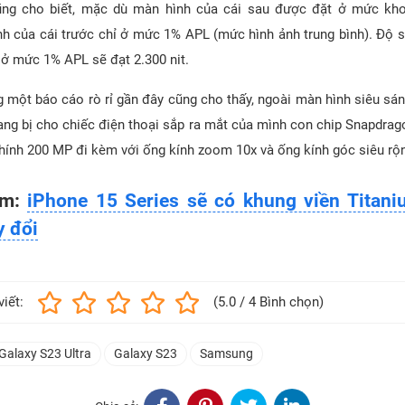
ũng cho biết, mặc dù màn hình của cái sau được đặt ở mức kh
h của cái trước chỉ ở mức 1% APL (mức hình ảnh trung bình). Độ s
 ở mức 1% APL sẽ đạt 2.300 nit.
g một báo cáo rò rỉ gần đây cũng cho thấy, ngoài màn hình siêu sá
rang bị cho chiếc điện thoại sắp ra mắt của mình con chip Snapdrag
chính 200 MP đi kèm với ống kính zoom 10x và ống kính góc siêu rộ
êm:
iPhone 15 Series sẽ có khung viền Titan
y đổi
viết:
(5.0 / 4 Bình chọn)
Galaxy S23 Ultra
Galaxy S23
Samsung