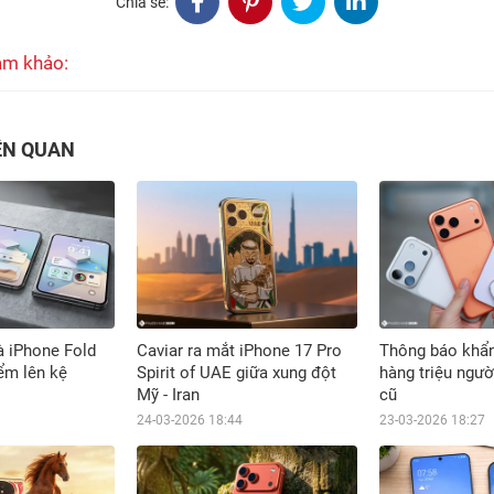
Chia sẻ:
am khảo:
IÊN QUAN
à iPhone Fold
Caviar ra mắt iPhone 17 Pro
Thông báo khẩn
iểm lên kệ
Spirit of UAE giữa xung đột
hàng triệu ngườ
Mỹ - Iran
cũ
24-03-2026 18:44
23-03-2026 18:27