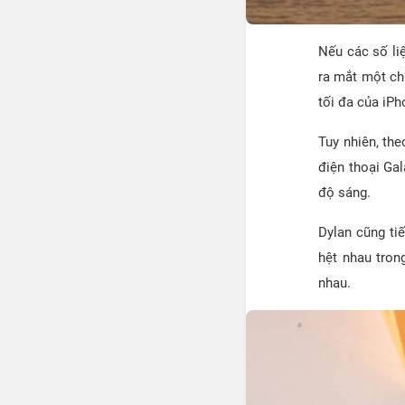
Nếu các số li
ra mắt một c
tối đa của iP
Tuy nhiên, th
điện thoại Ga
độ sáng.
Dylan cũng ti
hệt nhau tron
nhau.