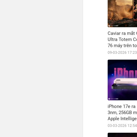
Caviar ra mắt
Ultra Totem Co
76 máy trên t
09-03-2026 17:23
iPhone 17e ra
3nm, 256GB m
Apple Intellig
mua?
03-03-2026 12:54