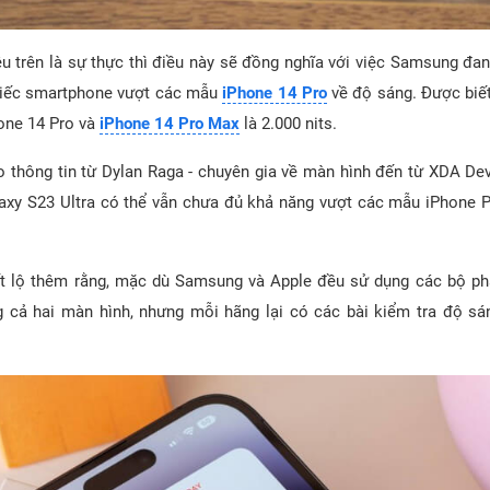
ệu trên là sự thực thì điều này sẽ đồng nghĩa với việc Samsung đa
hiếc smartphone vượt các mẫu
iPhone 14 Pro
về độ sáng. Được biết
hone 14 Pro và
iPhone 14 Pro Max
là 2.000 nits.
eo thông tin từ Dylan Raga - chuyên gia về màn hình đến từ XDA Dev
laxy S23 Ultra có thể vẫn chưa đủ khả năng vượt các mẫu iPhone 
ết lộ thêm rằng, mặc dù Samsung và Apple đều sử dụng các bộ p
g cả hai màn hình, nhưng mỗi hãng lại có các bài kiểm tra độ sá