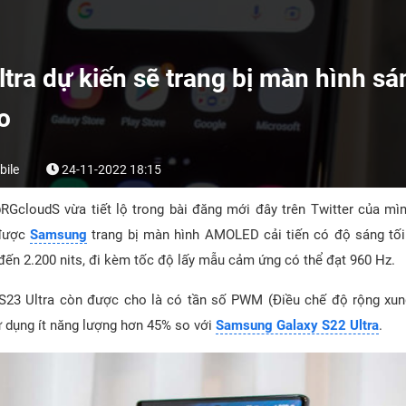
ltra dự kiến sẽ trang bị màn hình s
o
ile
24-11-2022 18:15
GcloudS vừa tiết lộ trong bài đăng mới đây trên Twitter của mìn
 được
Samsung
trang bị màn hình AMOLED cải tiến có độ sáng tố
đến 2.200 nits, đi kèm tốc độ lấy mẫu cảm ứng có thể đạt 960 Hz.
S23 Ultra còn được cho là có tần số PWM (Điều chế độ rộng xu
ử dụng ít năng lượng hơn 45% so với
Samsung Galaxy S22 Ultra
.