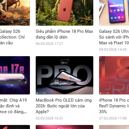
 Galaxy S26
Siêu phẩm iPhone 18 Pro Max
Galaxy S26 Ultr
llection: Chỉ
đang dần lộ diện
So sánh với iP
oàn cầu
Max và Pixel 10
06-03-2026 17:21
04-03-2026 14:43
 mắt: Chip A19
MacBook Pro OLED cảm ứng
iPhone 18 Pro 
ặc định và
2026: Bước ngoặt lớn của
Red? Dynamic I
ence có đáng
Apple?
35%
02-03-2026 16:51
27-02-2026 17:08