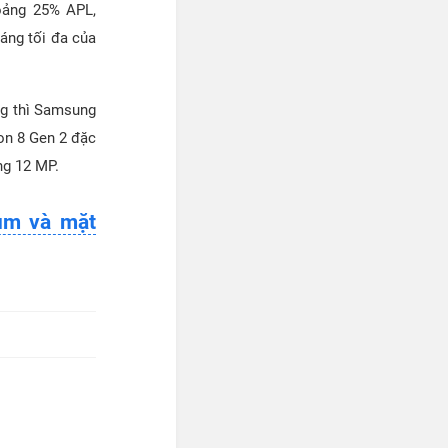
oảng 25% APL,
áng tối đa của
ng thì Samsung
on 8 Gen 2 đặc
ng 12 MP.
ium và mặt