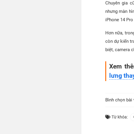
Chuyên gia c
nhưng màn hìn
iPhone 14 Pro
Hơn nữa, tron
còn dự kiến t
biệt, camera 
Xem th
lưng tha
Bình chọn bài 
Từ khóa: