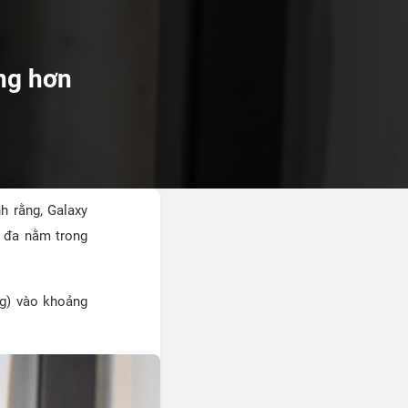
áng hơn
h rằng, Galaxy
i đa nằm trong
ng) vào khoảng