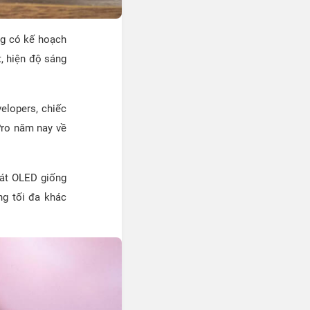
ng có kế hoạch
, hiện độ sáng
elopers, chiếc
Pro năm nay về
hát OLED giống
ng tối đa khác