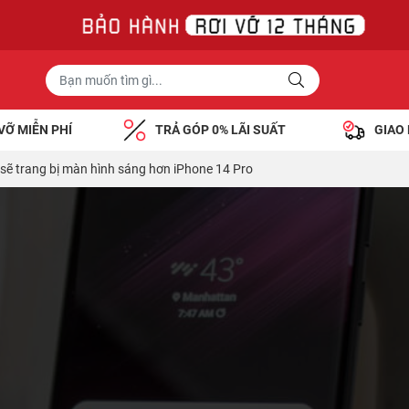
VỠ MIỄN PHÍ
TRẢ GÓP 0% LÃI SUẤT
GIAO
 sẽ trang bị màn hình sáng hơn iPhone 14 Pro