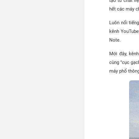
tạo từ chất l
hết các máy c
Luôn nổi tiếng
kênh YouTube 
Note.
Mới đây, kênh
cùng "cục gạc
máy phổ thông