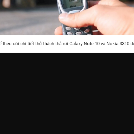
 theo dõi chi tiết thử thách thả rơi Galaxy Note 10 và Nokia 3310 d