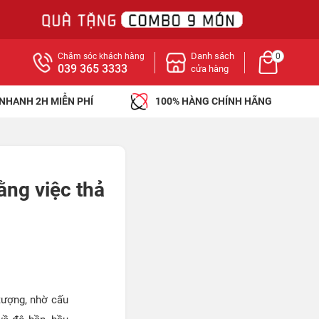
Danh sách
Chăm sóc khách hàng
0
039 365 3333
cửa hàng
 NHANH 2H MIỄN PHÍ
100% HÀNG CHÍNH HÃNG
ằng việc thả
tượng, nhờ cấu