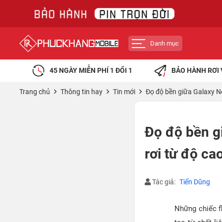
Danh mục
45 NGÀY MIỄN PHÍ 1 ĐỔI 1
BẢO HÀNH RƠI 
Trang chủ
Thông tin hay
Tin mới
Đọ độ bền giữa Galaxy No
Đọ độ bền g
rơi từ độ ca
Tác giả:
Tiến Dũng
Những chiếc f