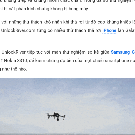
iệu khung thép và khung nhôm chắc chắn. Trong đa số thử nghiệm 
hỉ bị nát phần kính nhưng không bị bung máy.
 với những thử thách khó nhằn khi thả rơi từ độ cao khủng khiếp l
UnlockRiver.com từng có nhiều thử thách thả rơi
iPhone
lẫn Gala
 UnlockRiver tiếp tục với màn thử nghiệm so kè giữa
Samsung G
h" Nokia 3310, để kiểm chứng độ bền của một chiếc smartphone so
 như thế nào.