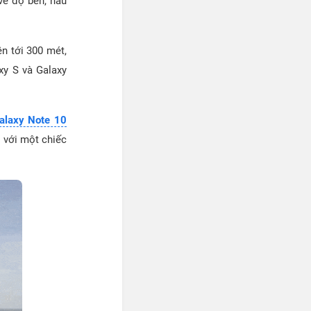
về độ bền, hầu
ên tới 300 mét,
xy S và Galaxy
alaxy Note 10
 với một chiếc