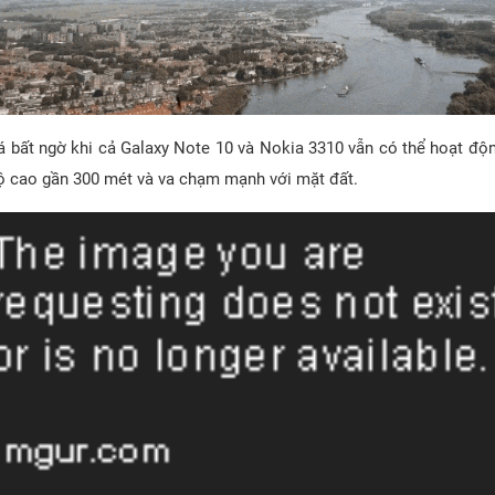
á bất ngờ khi cả Galaxy Note 10 và Nokia 3310 vẫn có thể hoạt độn
 độ cao gần 300 mét và va chạm mạnh với mặt đất.