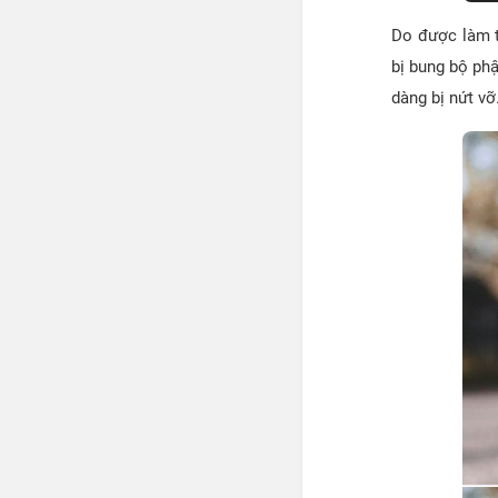
Do được làm t
bị bung bộ ph
dàng bị nứt vỡ