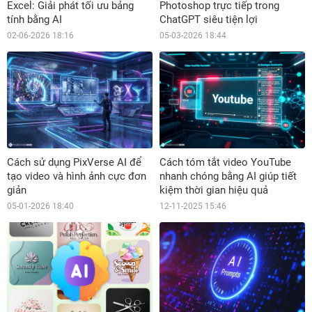
Excel: Giải phát tối ưu bảng
Photoshop trực tiếp trong
tính bằng AI
ChatGPT siêu tiện lợi
02-06-2026 18:16
05-03-2026 18:44
Cách sử dụng PixVerse AI để
Cách tóm tắt video YouTube
tạo video và hình ảnh cực đơn
nhanh chóng bằng AI giúp tiết
giản
kiệm thời gian hiệu quả
05-01-2026 18:40
12-11-2025 15:46