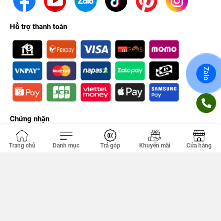
Hỗ trợ thanh toán
Zalo
Chứng nhận
Trang chủ
Danh mục
Trả góp
Khuyến mãi
Cửa hàng
Công ty TNHH PHÚC KHANG. GPDKKD: 0314356293 do sở KH & ĐT
TP.HCM cấp ngày 18/04/2012. Địa chỉ văn phòng: 149 Tân Kỳ Tân
Quý, Tân Sơn Nhì, Hồ Chí Minh, Việt Nam.