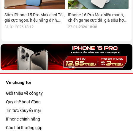
Sắm iPhone 15 Pro Max chơi Tết,
iPhone 16 Pro Max 'siêu mạnh',
giá cực ngon, hiệu năng đỉnh,
chiến game cực đã, giá siêu hợp
kèm nhiều ưu đãi, mua ngay!
lý, mua ngay!
31-01-2026 18:12
27-01-2026 18:38
Về chúng tôi
Giới thiệu về công ty
Quy chế hoạt động
Tin tức khuyến mại
iPhone chính hãng
Câu hỏi thường gặp