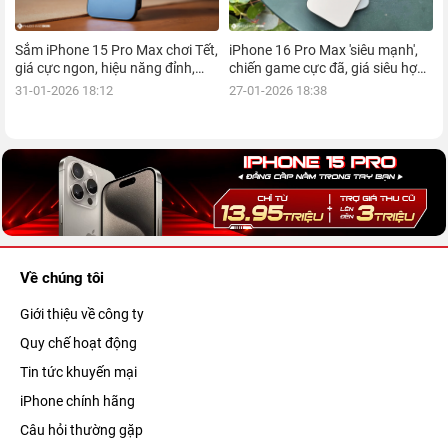
Sắm iPhone 15 Pro Max chơi Tết,
iPhone 16 Pro Max 'siêu mạnh',
giá cực ngon, hiệu năng đỉnh,
chiến game cực đã, giá siêu hợp
kèm nhiều ưu đãi, mua ngay!
lý, mua ngay!
31-01-2026 18:12
27-01-2026 18:38
Về chúng tôi
Giới thiệu về công ty
Quy chế hoạt động
Tin tức khuyến mại
iPhone chính hãng
Câu hỏi thường gặp