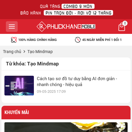
0
100% HÀNG CHÍNH HÃNG
45 NGÀY MIỄN PHÍ 1 ĐỔI 1
Trang chủ
Tạo Mindmap
Từ khóa:
Tạo Mindmap
Cách tạo sơ đồ tư duy bằng AI đơn giản -
nhanh chóng - hiệu quả
09-05-2025 17:09
KHUYẾN MÃI