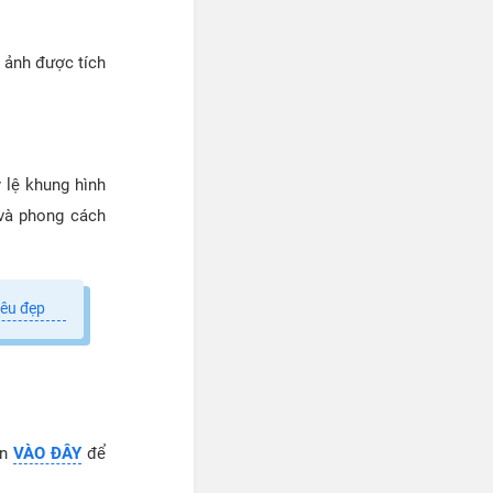
 ảnh được tích
 lệ khung hình
 và phong cách
iêu đẹp
ấn
VÀO ĐÂY
để