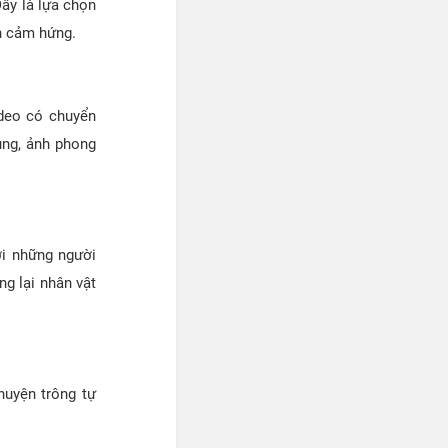
ây là lựa chọn
ền cảm hứng.
ideo có chuyển
ng, ảnh phong
ới những người
g lại nhân vật
chuyện trông tự