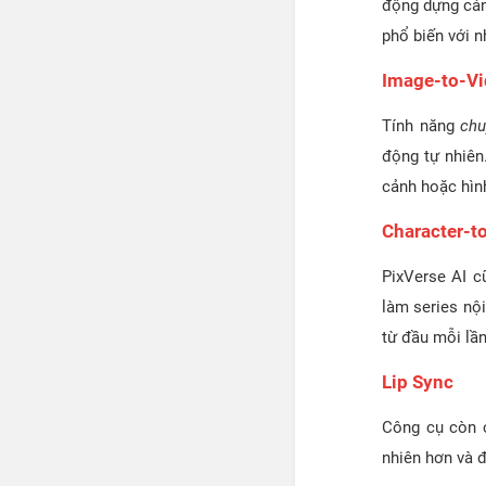
động dựng cản
phổ biến với n
Image-to-V
Tính năng
chu
động tự nhiên
cảnh hoặc hìn
Character-t
PixVerse AI c
làm series nộ
từ đầu mỗi lần
Lip Sync
Công cụ còn 
nhiên hơn và 