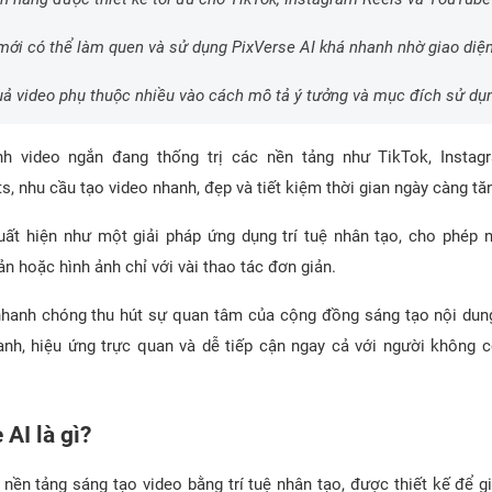
mới có thể làm quen và sử dụng PixVerse AI khá nhanh nhờ giao diện
uả video phụ thuộc nhiều vào cách mô tả ý tưởng và mục đích sử dụn
nh video ngắn đang thống trị các nền tảng như TikTok, Instag
, nhu cầu tạo video nhanh, đẹp và tiết kiệm thời gian ngày càng tă
ất hiện như một giải pháp ứng dụng trí tuệ nhân tạo, cho phép 
ản hoặc hình ảnh chỉ với vài thao tác đơn giản.
hanh chóng thu hút sự quan tâm của cộng đồng sáng tạo nội dun
anh, hiệu ứng trực quan và dễ tiếp cận ngay cả với người không 
AI là gì?
 nền tảng sáng tạo video bằng trí tuệ nhân tạo, được thiết kế để 