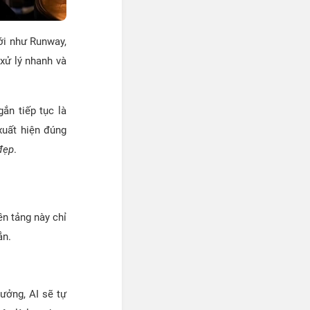
ới như Runway,
xử lý nhanh và
ắn tiếp tục là
xuất hiện đúng
 đẹp
.
n tảng này chỉ
ắn.
ưởng, AI sẽ tự