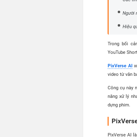
Người 
Hiệu q
Trong bối cả
YouTube Shorts
PixVerse AI
xu
video từ văn b
Công cụ này n
năng xử lý nh
dựng phim.
PixVerse 
PixVerse AI là