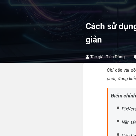
Cách sử dụng
giản
Tác giả:
Tiến Dũng
Chỉ cần vài dò
phút, đúng kiểu
Điểm chính
PixVer
Nền tả
Các tí