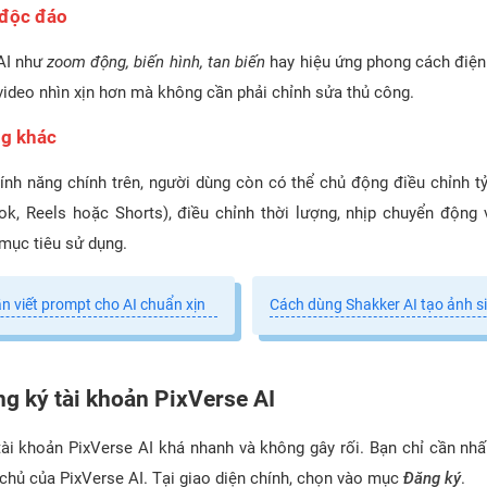
 độc đáo
AI như
zoom động, biến hình, tan biến
hay hiệu ứng phong cách điện
video nhìn xịn hơn mà không cần phải chỉnh sửa thủ công.
ng khác
ính năng chính trên, người dùng còn có thể chủ động điều chỉnh tỷ
ok, Reels hoặc Shorts), điều chỉnh thời lượng, nhịp chuyển động
 mục tiêu sử dụng.
 viết prompt cho AI chuẩn xịn
Cách dùng Shakker AI tạo ảnh s
g ký tài khoản PixVerse AI
 tài khoản PixVerse AI khá nhanh và không gây rối. Bạn chỉ cần nh
 chủ của PixVerse AI. Tại giao diện chính, chọn vào mục
Đăng ký
.