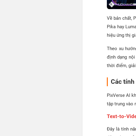
Về bản chất, 
Pika hay Luma
hiệu ứng thị g
Theo xu hướng
định dạng nội
thời điểm, giả
Các tính
PixVerse AI k
tập trung vào 
Text-to-Vid
Đây là tính n