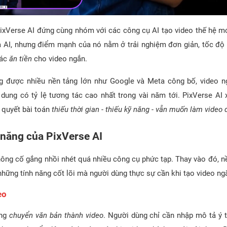
PixVerse AI đứng cùng nhóm với các công cụ AI tạo video thế hệ m
 AI, nhưng điểm mạnh của nó nằm ở trải nghiệm đơn giản, tốc độ 
iác
ăn tiền
cho video ngắn.
 được nhiều nền tảng lớn như Google và Meta công bố, video ng
 dung có tỷ lệ tương tác cao nhất trong vài năm tới. PixVerse AI 
i quyết bài toán
thiếu thời gian - thiếu kỹ năng - vẫn muốn làm video
 năng của PixVerse AI
hông cố gắng nhồi nhét quá nhiều công cụ phức tạp. Thay vào đó, nề
những tính năng cốt lõi mà người dùng thực sự cần khi tạo video ng
eo
ăng
chuyển văn bản thành video
. Người dùng chỉ cần nhập mô tả ý t