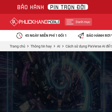
Danh mục
45 NGÀY MIỄN PHÍ 1 ĐỔI 1
BẢO HÀNH RƠI 
Trang chủ
Thông tin hay
AI
Cách sử dụng PixVerse AI để t