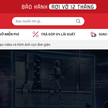
VỠ MIỄN PHÍ
TRẢ GÓP 0% LÃI SUẤT
GIAO
ạo video và hình ảnh cực đơn giản