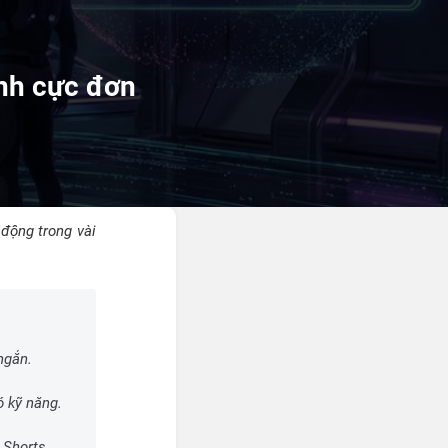
ảnh cực đơn
 động trong vài
ngắn.
ó kỹ năng.
 Shorts.