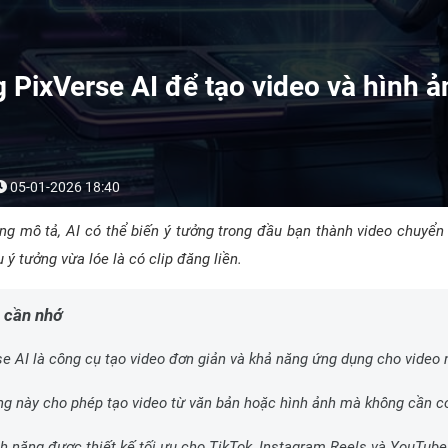
 PixVerse AI để tạo video và hình 
05-01-2026 18:40
ng mô tả, AI có thể biến ý tưởng trong đầu bạn thành video chuyển
 ý tưởng vừa lóe là có clip đăng liền.
 cần nhớ
se AI là công cụ tạo video đơn giản và khả năng ứng dụng cho video 
ng này cho phép tạo video từ văn bản hoặc hình ảnh mà không cần c
nh năng được thiết kế tối ưu cho TikTok, Instagram Reels và YouTube