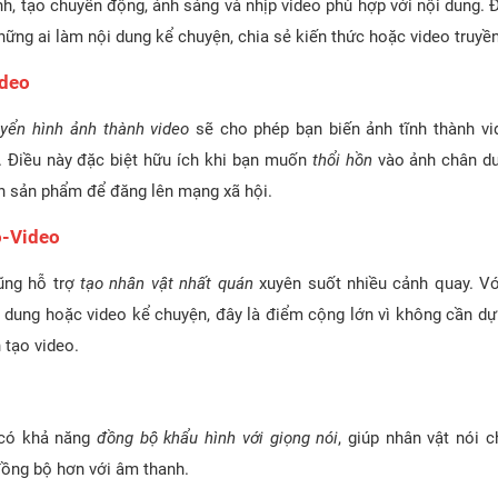
h, tạo chuyển động, ánh sáng và nhịp video phù hợp với nội dung. Đ
hững ai làm nội dung kể chuyện, chia sẻ kiến thức hoặc video truy
ideo
yển hình ảnh thành video
sẽ cho phép bạn biến ảnh tĩnh thành v
. Điều này đặc biệt hữu ích khi bạn muốn
thổi hồn
vào ảnh chân du
h sản phẩm để đăng lên mạng xã hội.
o-Video
ũng hỗ trợ
tạo nhân vật nhất quán
xuyên suốt nhiều cảnh quay. V
i dung hoặc video kể chuyện, đây là điểm cộng lớn vì không cần dựn
 tạo video.
có khả năng
đồng bộ khẩu hình với giọng nói
, giúp nhân vật nói 
đồng bộ hơn với âm thanh.