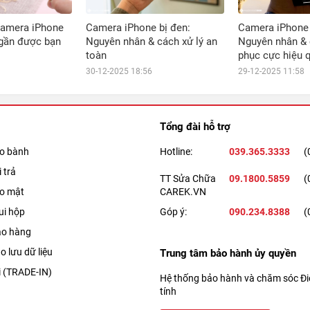
camera iPhone
Camera iPhone bị đen:
Camera iPhone 
 gần được bạn
Nguyên nhân & cách xử lý an
Nguyên nhân &
toàn
phục cực hiệu 
30-12-2025 18:56
29-12-2025 11:58
Tổng đài hỗ trợ
ảo bành
Hotline:
039.365.3333
(
 trả
TT Sửa Chữa
09.1800.5859
(
ảo mật
CAREK.VN
ui hộp
Góp ý:
090.234.8388
(
ao hàng
o lưu dữ liệu
Trung tâm bảo hành ủy quyền
i (TRADE-IN)
Hệ thống bảo hành và chăm sóc Điệ
tính