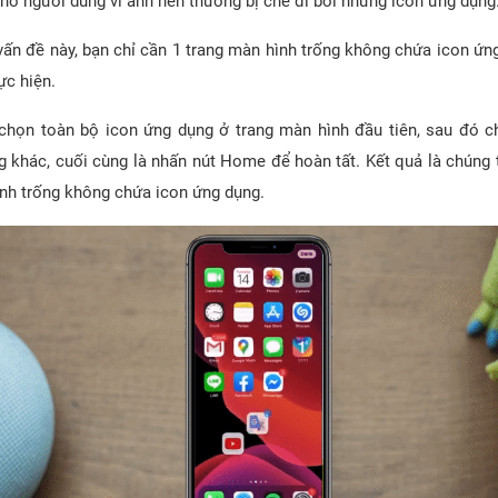
ho người dùng vì ảnh nền thường bị che đi bởi những icon ứng dụng
vấn đề này, bạn chỉ cần 1 trang màn hình trống không chứa icon ứn
ực hiện.
 chọn toàn bộ icon ứng dụng ở trang màn hình đầu tiên, sau đó c
g khác, cuối cùng là nhấn nút Home để hoàn tất. Kết quả là chúng 
ình trống không chứa icon ứng dụng.