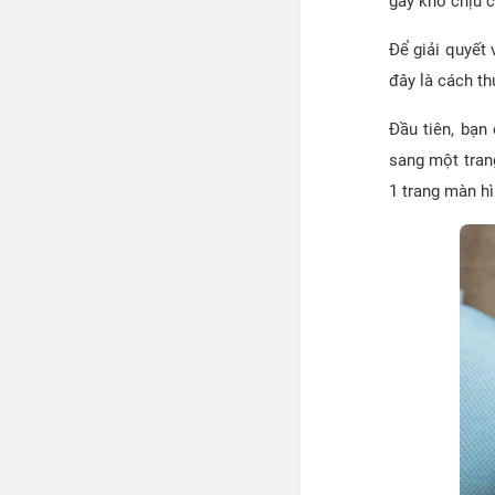
gây khó chịu c
Để giải quyết 
đây là cách th
Đầu tiên, bạn
sang một tran
1 trang màn h