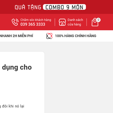
Danh sách
Chăm sóc khách hàng
0
039 365 3333
cửa hàng
 NHANH 2H MIỄN PHÍ
100% HÀNG CHÍNH HÃNG
g dụng cho
 đôi khi nó lại