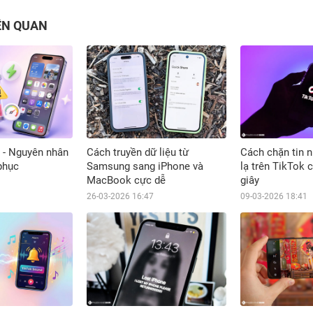
IÊN QUAN
n - Nguyên nhân
Cách truyền dữ liệu từ
Cách chặn tin n
phục
Samsung sang iPhone và
lạ trên TikTok c
MacBook cực dễ
giây
26-03-2026 16:47
09-03-2026 18:41