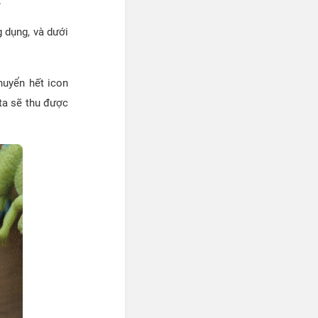
.
g dụng, và dưới
huyển hết icon
ta sẽ thu được