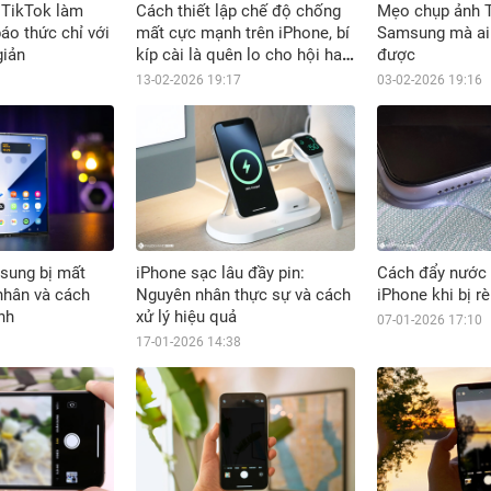
 TikTok làm
Cách thiết lập chế độ chống
Mẹo chụp ảnh T
áo thức chỉ với
mất cực mạnh trên iPhone, bí
Samsung mà ai
giản
kíp cài là quên lo cho hội hay
được
lơ đãng
13-02-2026 19:17
03-02-2026 19:16
sung bị mất
iPhone sạc lâu đầy pin:
Cách đẩy nước 
nhân và cách
Nguyên nhân thực sự và cách
iPhone khi bị rè
nh
xử lý hiệu quả
07-01-2026 17:10
17-01-2026 14:38