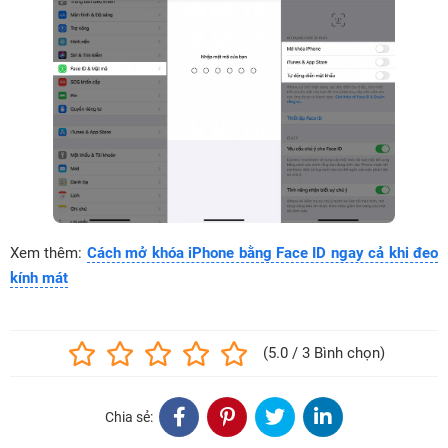
Xem thêm:
Cách mở khóa iPhone bằng Face ID ngay cả khi đeo
kính mát
(5.0 / 3 Bình chọn)
Chia sẻ: