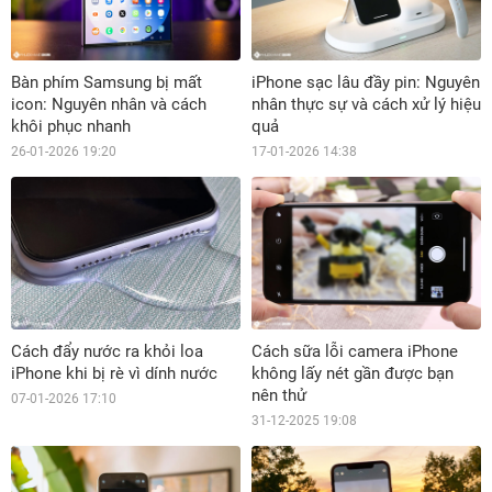
Bàn phím Samsung bị mất
iPhone sạc lâu đầy pin: Nguyên
icon: Nguyên nhân và cách
nhân thực sự và cách xử lý hiệu
khôi phục nhanh
quả
26-01-2026 19:20
17-01-2026 14:38
Cách đẩy nước ra khỏi loa
Cách sữa lỗi camera iPhone
iPhone khi bị rè vì dính nước
không lấy nét gần được bạn
nên thử
07-01-2026 17:10
31-12-2025 19:08