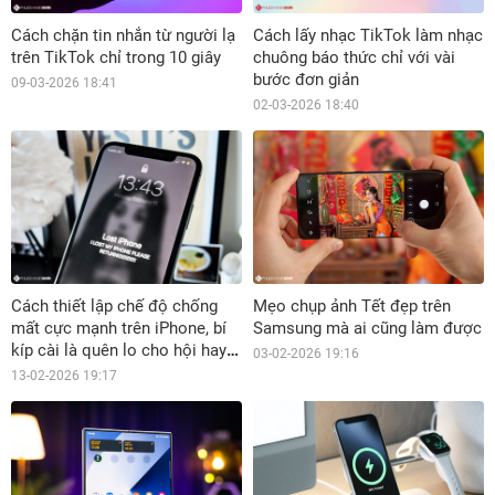
Cách chặn tin nhắn từ người lạ
Cách lấy nhạc TikTok làm nhạc
trên TikTok chỉ trong 10 giây
chuông báo thức chỉ với vài
bước đơn giản
09-03-2026 18:41
02-03-2026 18:40
Cách thiết lập chế độ chống
Mẹo chụp ảnh Tết đẹp trên
mất cực mạnh trên iPhone, bí
Samsung mà ai cũng làm được
kíp cài là quên lo cho hội hay
03-02-2026 19:16
lơ đãng
13-02-2026 19:17