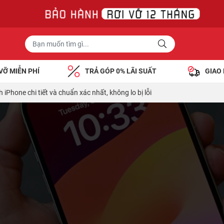
VỠ MIỄN PHÍ
TRẢ GÓP 0% LÃI SUẤT
GIAO
iPhone chi tiết và chuẩn xác nhất, không lo bị lỗi