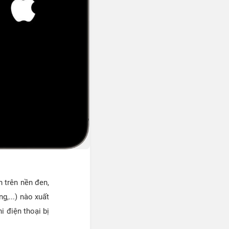
n trên nền đen,
,...) nào xuất
i điện thoại bị