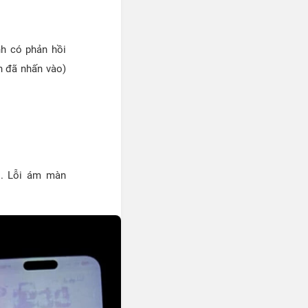
nh có phản hồi
n đã nhấn vào)
o. Lỗi ám màn