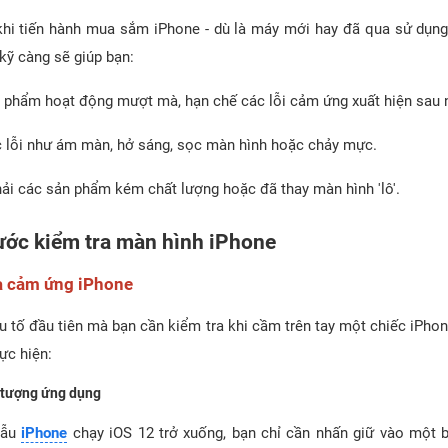
khi tiến hành mua sắm iPhone - dù là máy mới hay đã qua sử dụng,
kỹ càng sẽ giúp bạn:
 phẩm hoạt động mượt mà, hạn chế các lỗi cảm ứng xuất hiện sau 
ác lỗi như ám màn, hở sáng, sọc màn hình hoặc chảy mực.
hải các sản phẩm kém chất lượng hoặc đã thay màn hình 'lô'.
ước kiểm tra màn hình iPhone
ra cảm ứng iPhone
u tố đầu tiên mà bạn cần kiểm tra khi cầm trên tay một chiếc iPhon
ực hiện:
 tượng ứng dụng
mẫu
iPhone
chạy iOS 12 trở xuống, bạn chỉ cần nhấn giữ vào một 