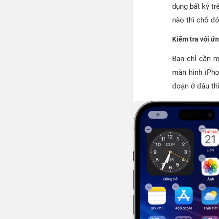
dụng bất kỳ tr
nào thì chổ đó
Kiểm tra với ứ
Bạn chỉ cần m
màn hình iPho
đoạn ở đâu thì