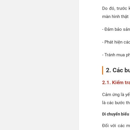
Do đó, trước 
màn hình thật 
- Đảm bảo sản
- Phát hiện c
- Tránh mua p
2. Các b
2.1. Kiểm t
Cảm ứng là yế
là các bước th
Di chuyển biểu
Đối với các 