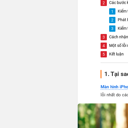
Các bước 
Kiểm 
Phát 
Kiểm 
Cách nhận b
Một số lỗi
Kết luận
1. Tại s
Màn hình iPh
lỗi nhất do cá