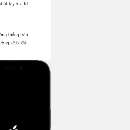
ỏi tay ở vị trí
ờng thẳng trên
ường vẽ bị đứt