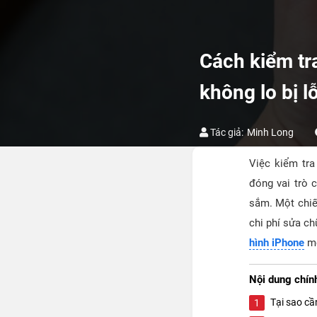
Cách kiểm tra
không lo bị lỗ
Tác giả:
Minh Long
Việc kiểm tra
đóng vai trò 
sắm. Một chiế
chi phí sửa ch
hình iPhone
mộ
Nội dung chính
Tại sao cầ