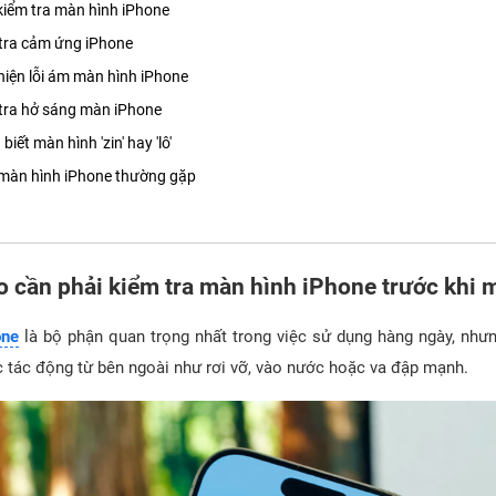
kiểm tra màn hình iPhone
tra cảm ứng iPhone
hiện lỗi ám màn hình iPhone
tra hở sáng màn iPhone
iết màn hình 'zin' hay 'lô'
 màn hình iPhone thường gặp
ao cần phải kiểm tra màn hình iPhone trước khi 
one
là bộ phận quan trọng nhất trong việc sử dụng hàng ngày, như
c tác động từ bên ngoài như rơi vỡ, vào nước hoặc va đập mạnh.