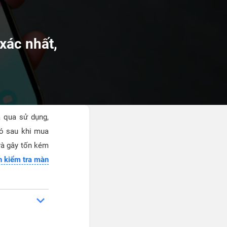
xác nhất,
ã qua sử dụng,
có sau khi mua
và gây tốn kém
h kiểm tra màn