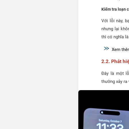
Kiểm tra loạn 
Với lỗi này, 
nhưng lại khô
thì có nghĩa l
Xem thê
2.2. Phát hi
Đây là một l
thường xảy ra