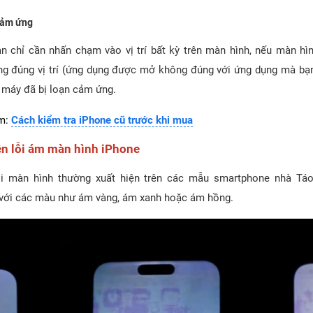
cảm ứng
bạn chỉ cần nhấn chạm vào vị trí bất kỳ trên màn hình, nếu màn hì
ng đúng vị trí (ứng dụng được mở không đúng với ứng dụng mà bạ
à máy đã bị loạn cảm ứng.
m:
Cách kiểm tra iPhone cũ trước khi mua
ện lỗi ám màn hình iPhone
ỗi màn hình thường xuất hiện trên các mẫu smartphone nhà Tá
 với các màu như ám vàng, ám xanh hoặc ám hồng.