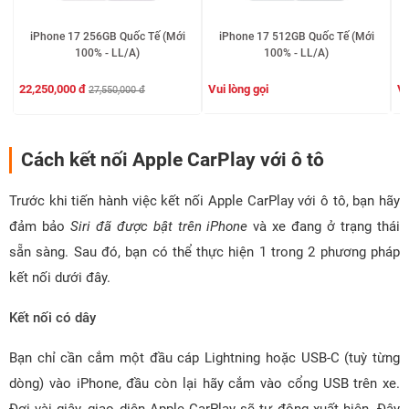
iPhone 17 256GB Quốc Tế (Mới
iPhone 17 512GB Quốc Tế (Mới
100% - LL/A)
100% - LL/A)
Vui lòng gọi
Vu
22,250,000 đ
27,550,000 đ
Cách kết nối Apple CarPlay với ô tô
Trước khi tiến hành việc kết nối Apple CarPlay với ô tô, bạn hãy
đảm bảo
Siri đã được bật trên iPhone
và xe đang ở trạng thái
sẵn sàng. Sau đó, bạn có thể thực hiện 1 trong 2 phương pháp
kết nối dưới đây.
Kết nối có dây
Bạn chỉ cần cắm một đầu cáp Lightning hoặc USB-C (tuỳ từng
dòng) vào iPhone, đầu còn lại hãy cắm vào cổng USB trên xe.
Đợi vài giây, giao diện Apple CarPlay sẽ tự động xuất hiện. Đây