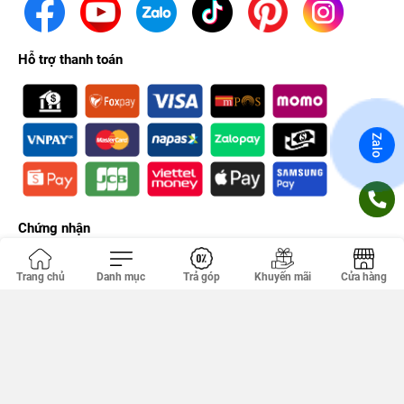
Hỗ trợ thanh toán
Zalo
Chứng nhận
Trang chủ
Danh mục
Trả góp
Khuyến mãi
Cửa hàng
Công ty TNHH PHÚC KHANG. GPDKKD: 0314356293 do sở KH & ĐT
TP.HCM cấp ngày 18/04/2012. Địa chỉ văn phòng: 149 Tân Kỳ Tân
Quý, Tân Sơn Nhì, Hồ Chí Minh, Việt Nam.