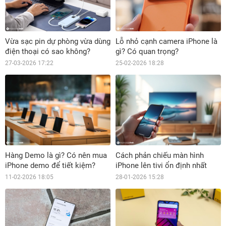
Vừa sạc pin dự phòng vừa dùng
Lỗ nhỏ cạnh camera iPhone là
điện thoại có sao không?
gì? Có quan trọng?
27-03-2026 17:22
25-02-2026 18:28
Hàng Demo là gì? Có nên mua
Cách phản chiếu màn hình
iPhone demo để tiết kiệm?
iPhone lên tivi ổn định nhất
11-02-2026 18:05
28-01-2026 15:28