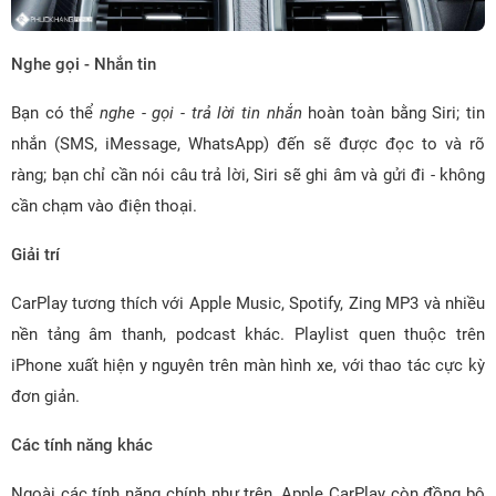
Nghe gọi - Nhắn tin
Bạn có thể
nghe - gọi - trả lời tin nhắn
hoàn toàn bằng Siri; tin
nhắn (SMS, iMessage, WhatsApp) đến sẽ được đọc to và rõ
ràng; bạn chỉ cần nói câu trả lời, Siri sẽ ghi âm và gửi đi - không
cần chạm vào điện thoại.
Giải trí
CarPlay tương thích với Apple Music, Spotify, Zing MP3 và nhiều
nền tảng âm thanh, podcast khác. Playlist quen thuộc trên
iPhone xuất hiện y nguyên trên màn hình xe, với thao tác cực kỳ
đơn giản.
Các tính năng khác
Ngoài các tính năng chính như trên, Apple CarPlay còn đồng bộ