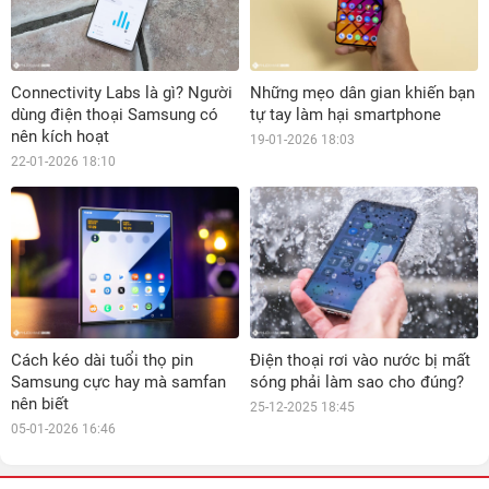
Connectivity Labs là gì? Người
Những mẹo dân gian khiến bạn
dùng điện thoại Samsung có
tự tay làm hại smartphone
nên kích hoạt
19-01-2026 18:03
22-01-2026 18:10
Cách kéo dài tuổi thọ pin
Điện thoại rơi vào nước bị mất
Samsung cực hay mà samfan
sóng phải làm sao cho đúng?
nên biết
25-12-2025 18:45
05-01-2026 16:46