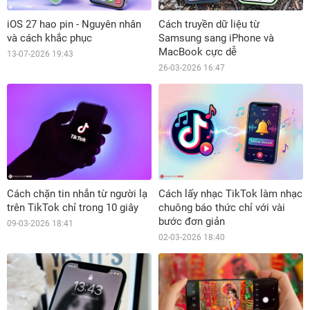
iOS 27 hao pin - Nguyên nhân
Cách truyền dữ liệu từ
và cách khắc phục
Samsung sang iPhone và
MacBook cực dễ
13-07-2026 19:43
26-03-2026 16:47
Cách chặn tin nhắn từ người lạ
Cách lấy nhạc TikTok làm nhạc
trên TikTok chỉ trong 10 giây
chuông báo thức chỉ với vài
bước đơn giản
09-03-2026 18:41
02-03-2026 18:40