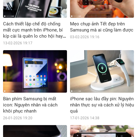
Cách thiết lập chế độ chống
Mẹo chụp ảnh Tết đẹp trên
mất cực mạnh trên iPhone, bí
Samsung mà ai cũng làm được
kíp cài là quên lo cho hội hay
03-02-2026 19:16
lơ đãng
13-02-2026 19:17
Bàn phím Samsung bị mất
iPhone sạc lâu đầy pin: Nguyên
icon: Nguyên nhân và cách
nhân thực sự và cách xử lý hiệu
khôi phục nhanh
quả
26-01-2026 19:20
17-01-2026 14:38