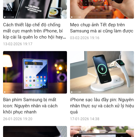
Cách thiết lập chế độ chống
Mẹo chụp ảnh Tết đẹp trên
mất cực mạnh trên iPhone, bí
Samsung mà ai cũng làm được
kíp cài là quên lo cho hội hay
03-02-2026 19:16
lơ đãng
13-02-2026 19:17
Bàn phím Samsung bị mất
iPhone sạc lâu đầy pin: Nguyên
icon: Nguyên nhân và cách
nhân thực sự và cách xử lý hiệu
khôi phục nhanh
quả
26-01-2026 19:20
17-01-2026 14:38