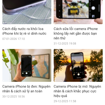
Cách đẩy nước ra khỏi loa
Cách sữa lỗi camera iPhone
iPhone khi bị rè vì dính nước
không lấy nét gần được bạn
nên thử
07-01-2026 17:10
31-12-2025 19:08
Camera iPhone bị đen: Nguyên
Camera iPhone bị mờ: Nguyên
nhân & cách xử lý an toàn
nhân & cách khắc phục cực
hiệu quả
30-12-2025 18:56
29-12-2025 11:58