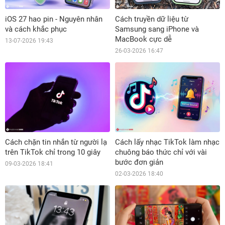
iOS 27 hao pin - Nguyên nhân
Cách truyền dữ liệu từ
và cách khắc phục
Samsung sang iPhone và
MacBook cực dễ
13-07-2026 19:43
26-03-2026 16:47
Cách chặn tin nhắn từ người lạ
Cách lấy nhạc TikTok làm nhạc
trên TikTok chỉ trong 10 giây
chuông báo thức chỉ với vài
bước đơn giản
09-03-2026 18:41
02-03-2026 18:40