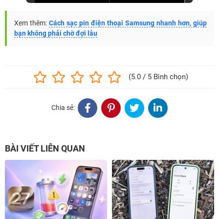
Xem thêm:
Cách sạc pin điện thoại Samsung nhanh hơn, giúp
bạn không phải chờ đợi lâu
(5.0 / 5 Bình chọn)
Chia sẻ:
BÀI VIẾT LIÊN QUAN