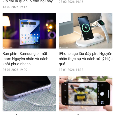
kíp cài là quên lo cho hội hay
03-02-2026 19:16
lơ đãng
13-02-2026 19:17
Bàn phím Samsung bị mất
iPhone sạc lâu đầy pin: Nguyên
icon: Nguyên nhân và cách
nhân thực sự và cách xử lý hiệu
khôi phục nhanh
quả
26-01-2026 19:20
17-01-2026 14:38