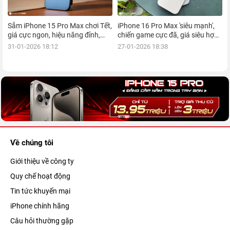
Sắm iPhone 15 Pro Max chơi Tết,
iPhone 16 Pro Max 'siêu mạnh',
giá cực ngon, hiệu năng đỉnh,
chiến game cực đã, giá siêu hợp
kèm nhiều ưu đãi, mua ngay!
lý, mua ngay!
31-01-2026 18:12
27-01-2026 18:38
Về chúng tôi
Giới thiệu về công ty
Quy chế hoạt động
Tin tức khuyến mại
iPhone chính hãng
Câu hỏi thường gặp