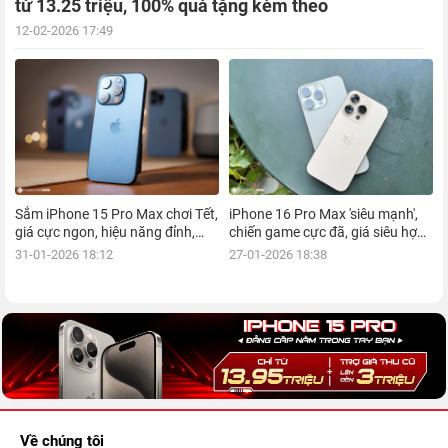
từ 13.25 triệu, 100% quà tặng kèm theo
12-02-2026 17:49
Sắm iPhone 15 Pro Max chơi Tết,
iPhone 16 Pro Max 'siêu mạnh',
giá cực ngon, hiệu năng đỉnh,
chiến game cực đã, giá siêu hợp
kèm nhiều ưu đãi, mua ngay!
lý, mua ngay!
31-01-2026 18:12
27-01-2026 18:38
Về chúng tôi