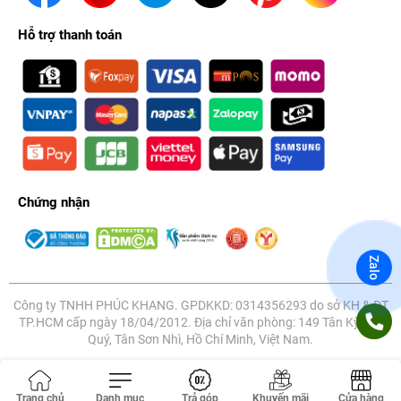
Hỗ trợ thanh toán
Chứng nhận
Zalo
Công ty TNHH PHÚC KHANG. GPDKKD: 0314356293 do sở KH & ĐT
TP.HCM cấp ngày 18/04/2012. Địa chỉ văn phòng: 149 Tân Kỳ Tân
Quý, Tân Sơn Nhì, Hồ Chí Minh, Việt Nam.
Trang chủ
Danh mục
Trả góp
Khuyến mãi
Cửa hàng