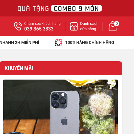
Danh sách
Chăm sóc khách hàng
0
039 365 3333
cửa hàng
 NHANH 2H MIỄN PHÍ
100% HÀNG CHÍNH HÃNG
KHUYẾN MÃI