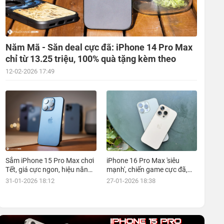
Năm Mã - Săn deal cực đã: iPhone 14 Pro Max
chỉ từ 13.25 triệu, 100% quà tặng kèm theo
12-02-2026 17:49
Sắm iPhone 15 Pro Max chơi
iPhone 16 Pro Max 'siêu
Tết, giá cực ngon, hiệu năng
mạnh', chiến game cực đã,
đỉnh, kèm nhiều ưu đãi, mua
giá siêu hợp lý, mua ngay!
31-01-2026 18:12
27-01-2026 18:38
ngay!