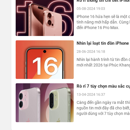
Rò rỉ thông tin chi tiết iPh
05-08-2024 19:03
iPhone 16 hứa hẹn sẽ là một 
tính năng mới hấp dẫn. Cùng k
đến iPhone 16 Pro Max.
Nhìn lại loạt tin đồn iPhon
28-06-2024 16:18
Nhìn lại hành trình từ tin đồ
mới nhất 2026 tại Phúc Khang
Rò rỉ 7 tùy chọn màu sắc c
13-04-2024 16:37
Càng đến gần ngày ra mắt thì 
nguồn tin mới đây đã cho biế
người dùng với 7 tùy chọn màu
sở thích cá nhân.