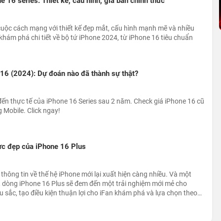
one 16 series: Thiết kế, cấu hình, giá bán chính thức
cuộc cách mạng với thiết kế đẹp mắt, cấu hình mạnh mẽ và nhiều
hám phá chi tiết về bộ tứ iPhone 2024, từ iPhone 16 tiêu chuẩn
e 16 (2024): Dự đoán nào đã thành sự thật?
n đến thực tế của iPhone 16 Series sau 2 năm. Check giá iPhone 16 cũ
 Mobile. Click ngay!
ực đẹp của iPhone 16 Plus
thông tin về thế hệ iPhone mới lại xuất hiện càng nhiều. Và một
t, dòng iPhone 16 Plus sẽ đem đến một trải nghiệm mới mẻ cho
 sắc, tạo điều kiện thuận lợi cho iFan khám phá và lựa chọn theo