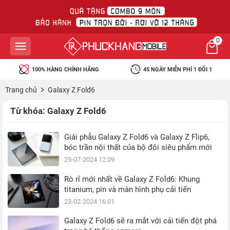
0
100% HÀNG CHÍNH HÃNG
45 NGÀY MIỄN PHÍ 1 ĐỔI 1
Trang chủ
Galaxy Z Fold6
Từ khóa:
Galaxy Z Fold6
Giải phẫu Galaxy Z Fold6 và Galaxy Z Flip6,
bóc trần nội thất của bộ đôi siêu phẩm mới
25-07-2024 12:09
Rò rỉ mới nhất về Galaxy Z Fold6: Khung
titanium, pin và màn hình phụ cải tiến
23-02-2024 16:01
Galaxy Z Fold6 sẽ ra mắt với cải tiến đột phá