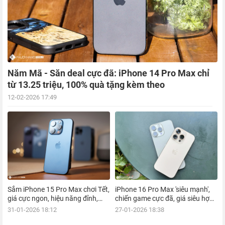
Năm Mã - Săn deal cực đã: iPhone 14 Pro Max chỉ
từ 13.25 triệu, 100% quà tặng kèm theo
12-02-2026 17:49
Sắm iPhone 15 Pro Max chơi Tết,
iPhone 16 Pro Max 'siêu mạnh',
giá cực ngon, hiệu năng đỉnh,
chiến game cực đã, giá siêu hợp
kèm nhiều ưu đãi, mua ngay!
lý, mua ngay!
31-01-2026 18:12
27-01-2026 18:38