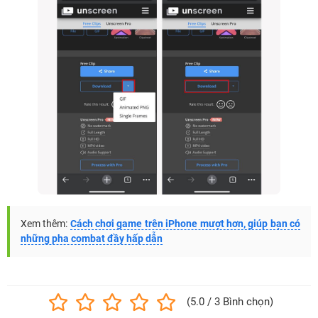
Xem thêm:
Cách chơi game trên iPhone mượt hơn, giúp bạn có
những pha combat đầy hấp dẫn
(5.0 / 3 Bình chọn)