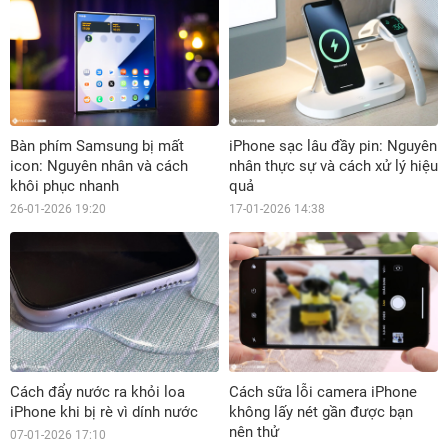
Bàn phím Samsung bị mất
iPhone sạc lâu đầy pin: Nguyên
icon: Nguyên nhân và cách
nhân thực sự và cách xử lý hiệu
khôi phục nhanh
quả
26-01-2026 19:20
17-01-2026 14:38
Cách đẩy nước ra khỏi loa
Cách sữa lỗi camera iPhone
iPhone khi bị rè vì dính nước
không lấy nét gần được bạn
nên thử
07-01-2026 17:10