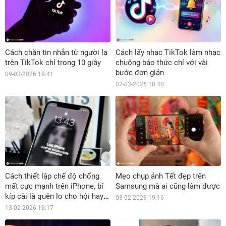
Cách chặn tin nhắn từ người lạ
Cách lấy nhạc TikTok làm nhạc
trên TikTok chỉ trong 10 giây
chuông báo thức chỉ với vài
bước đơn giản
09-03-2026 18:41
02-03-2026 18:40
Cách thiết lập chế độ chống
Mẹo chụp ảnh Tết đẹp trên
mất cực mạnh trên iPhone, bí
Samsung mà ai cũng làm được
kíp cài là quên lo cho hội hay
03-02-2026 19:16
lơ đãng
13-02-2026 19:17