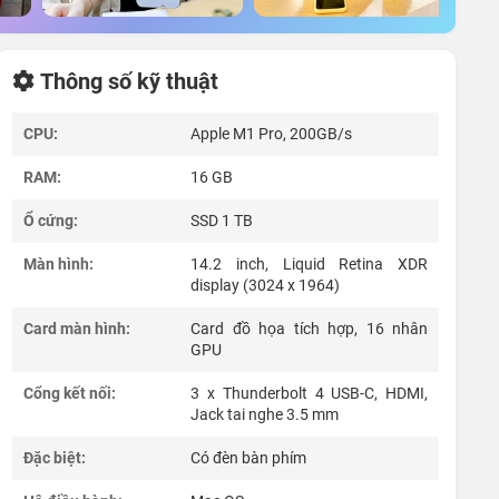
Thông số kỹ thuật
CPU:
Apple M1 Pro, 200GB/s
RAM:
16 GB
Ổ cứng:
SSD 1 TB
Màn hình:
14.2 inch, Liquid Retina XDR
display (3024 x 1964)
Card màn hình:
Card đồ họa tích hợp, 16 nhân
GPU
Cổng kết nối:
3 x Thunderbolt 4 USB-C, HDMI,
Jack tai nghe 3.5 mm
Đặc biệt:
Có đèn bàn phím