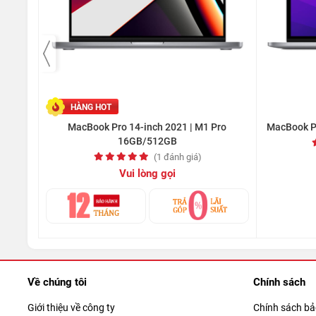
Kèm theo đó là cảm biến vân tay được tích hợp vào nút 
cách an toàn và nhanh chóng hơn bao giờ hết - chỉ với một
HÀNG HOT
MacBook Pro 14-inch 2021 | M1 Pro
MacBook P
16GB/512GB
(1 đánh giá)
Vui lòng gọi
Về chúng tôi
Chính sách
Giới thiệu về công ty
Chính sách b