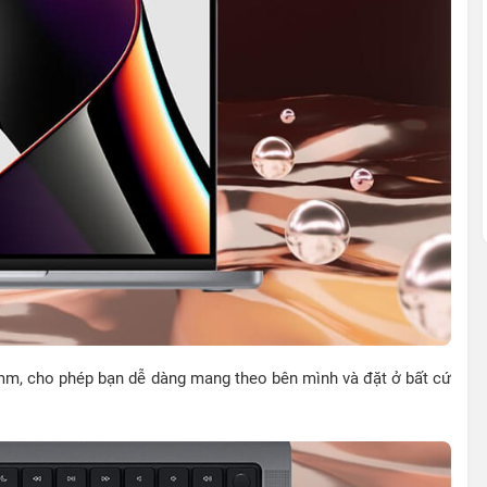
5 mm, cho phép bạn dễ dàng mang theo bên mình và đặt ở bất cứ