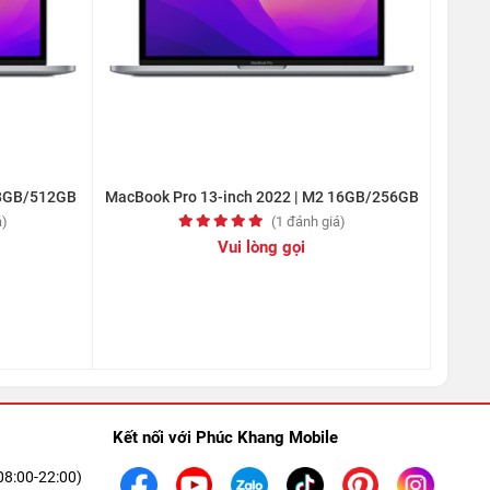
 8GB/512GB
MacBook Pro 13-inch 2022 | M2 16GB/256GB
MacBoo
á)
(1 đánh giá)
Vui lòng gọi
Kết nối với Phúc Khang Mobile
08:00-22:00)