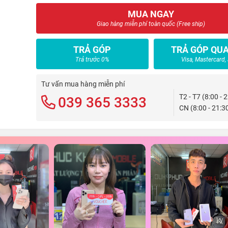
MUA NGAY
Giao hàng miễn phí toàn quốc (Free ship)
TRẢ GÓP
TRẢ GÓP QUA
Trả trước 0%
Visa, Mastercard,
Tư vấn mua hàng miễn phí
T2 - T7 (8:00 - 
039 365 3333
CN (8:00 - 21:3