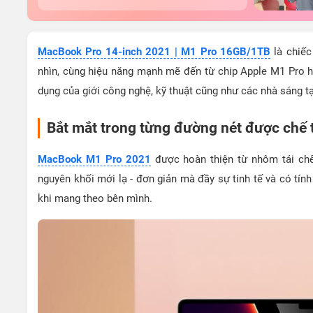
MacBook Pro 14-inch 2021 | M1 Pro 16GB/1TB
là chiếc
nhìn, cùng hiệu năng mạnh mẽ đến từ chip Apple M1 Pro h
dụng của giới công nghệ, kỹ thuật cũng như các nhà sáng t
Bắt mắt trong từng đường nét được chế t
MacBook M1 Pro 2021
được hoàn thiện từ nhôm tái chế t
nguyên khối mới lạ - đơn giản mà đầy sự tinh tế và có tí
khi mang theo bên mình.