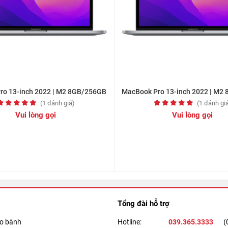
nguồn, giúp bạn mở khóa và khởi động thiết bị của mình một
 lần chạm.
ro 13-inch 2022 | M2 8GB/256GB
MacBook Pro 13-inch 2022 | M2
(1 đánh giá)
(1 đánh gi
Vui lòng gọi
Vui lòng gọi
Tổng đài hỗ trợ
ảo bành
Hotline:
039.365.3333
(