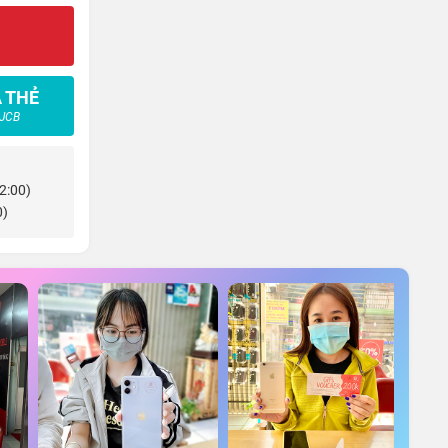
 THẺ
 JCB
22:00)
0)