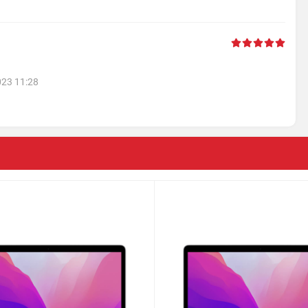
ôi trường thiếu sáng dễ dàng hơn.
023 11:28