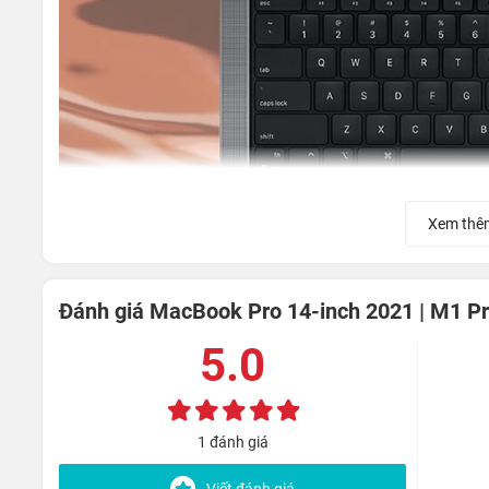
Xem thê
Đánh giá MacBook Pro 14-inch 2021 | M1 P
5.0
1 đánh giá
Bàn phím của máy áp dụng thiết kế tinh gọn với hành trình
Viết đánh giá