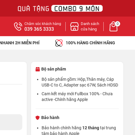
Danh sách
Chăm sóc khách hàng
0
039 365 3333
cửa hàng
 NHANH 2H MIỄN PHÍ
100% HÀNG CHÍNH HÃNG
Bộ sản phẩm
Bộ sản phẩm gồm: Hộp,Thân máy, Cáp
USB-C to C, Adapter sạc 67W, Sách HDSD
Cam kết máy mới Fullbox 100% - Chưa
active -Chính hãng Apple
Bảo hành
Bảo hành chính hãng
12 tháng
tại trung
tâm bảo hành Apple