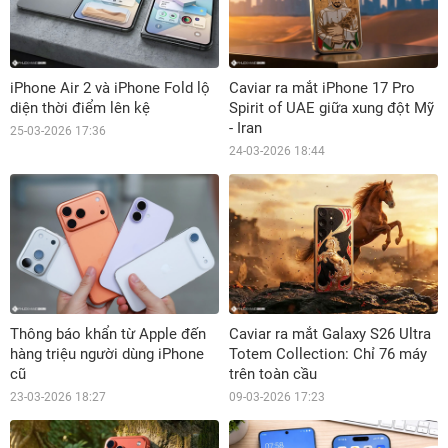
iPhone Air 2 và iPhone Fold lộ
Caviar ra mắt iPhone 17 Pro
diện thời điểm lên kệ
Spirit of UAE giữa xung đột Mỹ
- Iran
25-03-2026 17:36
24-03-2026 18:44
Thông báo khẩn từ Apple đến
Caviar ra mắt Galaxy S26 Ultra
hàng triệu người dùng iPhone
Totem Collection: Chỉ 76 máy
cũ
trên toàn cầu
23-03-2026 18:27
09-03-2026 17:23