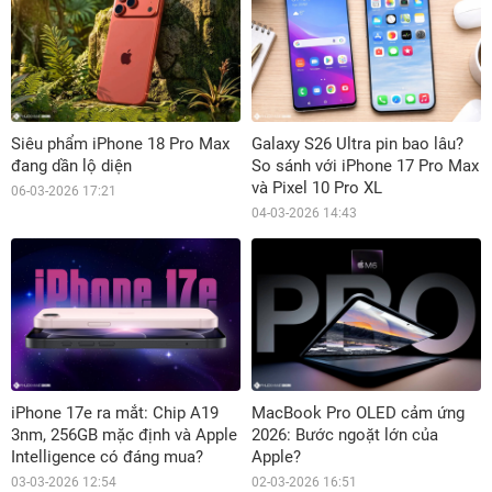
Siêu phẩm iPhone 18 Pro Max
Galaxy S26 Ultra pin bao lâu?
đang dần lộ diện
So sánh với iPhone 17 Pro Max
và Pixel 10 Pro XL
06-03-2026 17:21
04-03-2026 14:43
iPhone 17e ra mắt: Chip A19
MacBook Pro OLED cảm ứng
3nm, 256GB mặc định và Apple
2026: Bước ngoặt lớn của
Intelligence có đáng mua?
Apple?
03-03-2026 12:54
02-03-2026 16:51