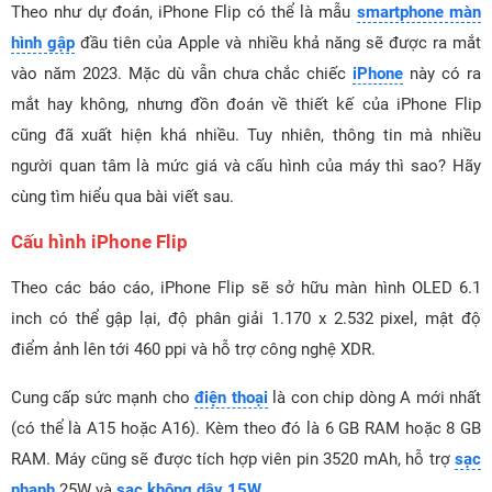
Theo như dự đoán, iPhone Flip có thể là mẫu
smartphone màn
hình gập
đầu tiên của Apple và nhiều khả năng sẽ được ra mắt
vào năm 2023. Mặc dù vẫn chưa chắc chiếc
iPhone
này có ra
mắt hay không, nhưng đồn đoán về thiết kế của iPhone Flip
cũng đã xuất hiện khá nhiều. Tuy nhiên, thông tin mà nhiều
người quan tâm là mức giá và cấu hình của máy thì sao? Hãy
cùng tìm hiểu qua bài viết sau.
Cấu hình iPhone Flip
Theo các báo cáo, iPhone Flip sẽ sở hữu màn hình OLED 6.1
inch có thể gập lại, độ phân giải 1.170 x 2.532 pixel, mật độ
điểm ảnh lên tới 460 ppi và hỗ trợ công nghệ XDR.
Cung cấp sức mạnh cho
điện thoại
là con chip dòng A mới nhất
(có thể là A15 hoặc A16). Kèm theo đó là 6 GB RAM hoặc 8 GB
RAM. Máy cũng sẽ được tích hợp viên pin 3520 mAh, hỗ trợ
sạc
nhanh
25W và
sạc không dây 15W
.