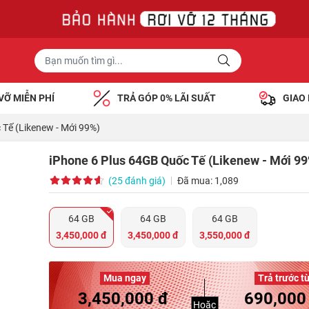
VỠ MIỄN PHÍ
TRẢ GÓP 0% LÃI SUẤT
GIAO
 Tế (Likenew - Mới 99%)
iPhone 6 Plus 64GB Quốc Tế (Likenew - Mới 99
(25 đánh giá)
Đã mua: 1,089
64 GB
64 GB
64 GB
3,450,000 đ
3,450,000 đ
3,550,000 đ
Mua ngay
Trả trước t
3,450,000 đ
690,000
Hoặc