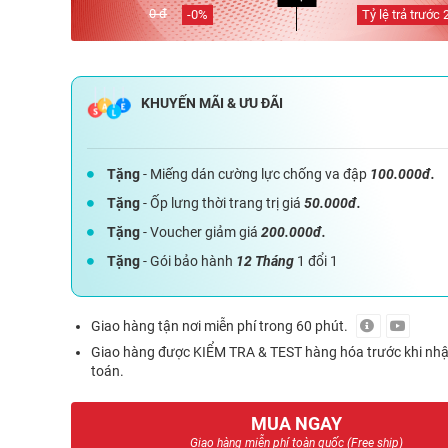
0 đ
-
0
%
Tỷ lệ trả trước
Tặng
- Miếng dán cường lực chống va đập
100.000đ.
Tặng
- Ốp lưng thời trang trị giá
50.000đ.
Tặng
- Voucher giảm giá
200.000đ.
Tặng
- Gói bảo hành
12 Tháng
1 đổi 1
Giao hàng tận nơi miễn phí trong 60 phút.
Giao hàng được KIỂM TRA & TEST hàng hóa trước khi nh
toán.
MUA NGAY
Giao hàng miễn phí toàn quốc (Free ship)