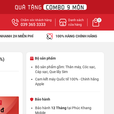
Danh sách
Chăm sóc khách hàng
0
039 365 3333
cửa hàng
 NHANH 2H MIỄN PHÍ
100% HÀNG CHÍNH HÃNG
Bộ sản phẩm
%)
Bộ sản phẩm gồm: Thân máy, Cóc sạc,
Cáp sạc, Que lấy Sim
Cam kết máy Quốc tế 100% - Chính hãng
Apple
Bảo hành
ừ
Bảo hành
12 Tháng
tại Phúc Khang
 đ
Mobile