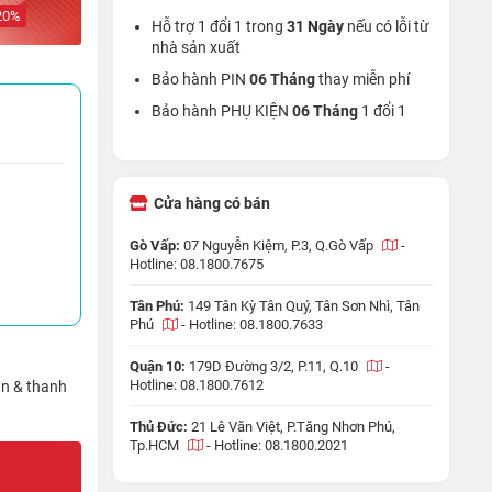
20
%
Hỗ trợ 1 đổi 1 trong
31 Ngày
nếu có lỗi từ
nhà sản xuất
Bảo hành PIN
06 Tháng
thay miễn phí
Bảo hành PHỤ KIỆN
06 Tháng
1 đổi 1
Cửa hàng có bán
Gò Vấp:
07 Nguyễn Kiệm, P.3, Q.Gò Vấp
-
Hotline: 08.1800.7675
Tân Phú:
149 Tân Kỳ Tân Quý, Tân Sơn Nhì, Tân
Phú
-
Hotline: 08.1800.7633
Quận 10:
179D Đường 3/2, P.11, Q.10
-
Hotline: 08.1800.7612
ận & thanh
Thủ Đức:
21 Lê Văn Việt, P.Tăng Nhơn Phú,
Tp.HCM
-
Hotline: 08.1800.2021