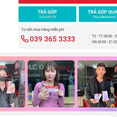
TRẢ GÓP
TRẢ GÓP QUA
Trả trước 0%
Visa, Mastercard,
Tư vấn mua hàng miễn phí
T2 - T7 (8:00 - 
039 365 3333
CN (8:00 - 21:3