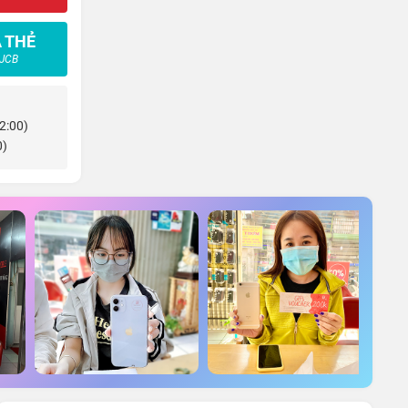
 THẺ
 JCB
22:00)
0)