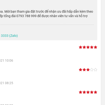
a. Mời bạn tham gia đặt trước để nhận ưu đãi hấp dẫn kèm theo
 tiếp tổng đài 0793 788 999 để được nhân viên tư vấn và hỗ trợ
 3333 (Zalo)
021 10:06
ình ảnh độ phân giải cao như video 4K hay gamec 3D tốt và
021 08:25
m biến của nó như gia tốc kế, la bàn và con quay hồi chuyển,
chân dung