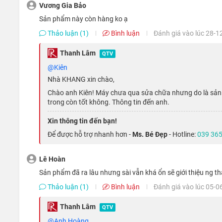
Vương Gia Bảo
Sản phẩm này còn hàng ko ạ
Bên cạnh đó, Apple còn tích hợp thêm công nghệ HDR gi
Thảo luận (1)
Bình luận
Đánh giá vào lúc 28-1
kể. Việc sở hữu màn hình lớn đem đến cho bạn khá nhiều 
sẽ khó khăn hơn trong việc di chuyển.
Thanh Lâm
QTV
@Kiên
Một trong những bộ vi xử lý tốt nhất giành cho phablet
Nhà KHANG xin chào,
Apple iPhone 6+ được trang bị chip A8 mới nhất của Apple
Chào anh Kiên! Máy chưa qua sửa chữa nhưng do là sản 
trong còn tốt không. Thông tin đến anh.
Bộ xử lý A8 và Cyclone đảm bảo hiệu năng cao cho thiết b
phẩm của Apple.
Xin thông tin đến bạn!
Để được hỗ trợ nhanh hơn -
Ms. Bé Đẹp
- Hotline:
039 365
Lê Hoàn
sản phẩm đã ra lâu nhưng sài vẫn khá ổn sẽ giới thiệu ng t
Thảo luận (1)
Bình luận
Đánh giá vào lúc 05-0
Thanh Lâm
QTV
@Anh Hoàng