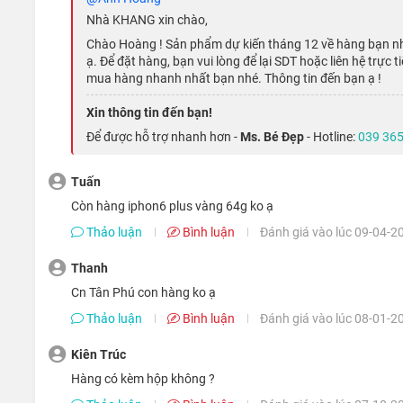
Nhà KHANG xin chào,
Chào Hoàng ! Sản phẩm dự kiến tháng 12 về hàng bạn nh
ạ. Để đặt hàng, bạn vui lòng để lại SDT hoặc liên hệ trực
mua hàng nhanh nhất bạn nhé. Thông tin đến bạn ạ !
Xin thông tin đến bạn!
Để được hỗ trợ nhanh hơn -
Ms. Bé Đẹp
- Hotline:
039 365
Tuấn
Còn hàng iphon6 plus vàng 64g ko ạ
Thảo luận
Bình luận
Đánh giá vào lúc 09-04-2
Thanh
Máy sử dụng chip đồ họa PowerVR GX6450, có thể xử lý h
Cn Tân Phú con hàng ko ạ
mượt hơn.
Thảo luận
Bình luận
Đánh giá vào lúc 08-01-2
Nó còm đi kèm với bộ đồng xử lý M8 đo dữ liệu từ các cả
Kiên Trúc
cho phép bạn đo các bước và khoảng cách của mình.
Hàng có kèm hộp không ?
Camera lý tưởng để chụp ảnh tự sướng, phong cảnh hoặc 