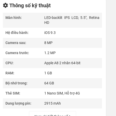
Thông số kỹ thuật
Màn hình:
LED-backlit IPS LCD, 5.5", Retina
HD
Hệ điều hành:
iOS 9.3
Camera sau:
8 MP
Camera trước:
1.2 MP
CPU:
Apple A8 2 nhân 64-bit
RAM:
1 GB
Bộ nhớ trong:
64 GB
Thẻ SIM:
1 Nano SIM, Hỗ trợ 4G
Dung lượng pin:
2915 mAh