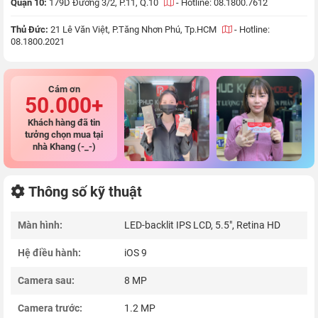
Quận 10:
179D Đường 3/2, P.11, Q.10
-
Hotline: 08.1800.7612
Thủ Đức:
21 Lê Văn Việt, P.Tăng Nhơn Phú, Tp.HCM
-
Hotline:
08.1800.2021
Cám ơn
50.000+
Khách hàng đã tin
tưởng chọn mua tại
nhà Khang (-_-)
Thông số kỹ thuật
Màn hình:
LED-backlit IPS LCD, 5.5", Retina HD
Hệ điều hành:
iOS 9
Camera sau:
8 MP
Camera trước:
1.2 MP