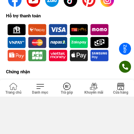
đáng kinh ngạc giúp hợp lý hóa quy trình làm việc của bạn mọi
lúc mọi nơi. IPhone 6+ cũng đi kèm với một loạt các ứng dụng
Hỗ trợ thanh toán
mới, giúp công việc hàng ngày trở nên sinh động, thú vị và có
tổ chức.
Zalo
Chứng nhận
Trang chủ
Danh mục
Trả góp
Khuyến mãi
Cửa hàng
Công ty TNHH PHÚC KHANG. GPDKKD: 0314356293 do sở KH & ĐT
TP.HCM cấp ngày 18/04/2012. Địa chỉ văn phòng: 149 Tân Kỳ Tân
Quý, Tân Sơn Nhì, Hồ Chí Minh, Việt Nam.