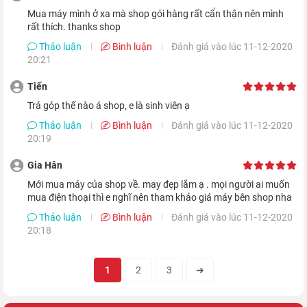
Mua máy mình ở xa mà shop gói hàng rất cẩn thận nên mình
Vi xử lý mạnh mẽ hơn
rất thích. thanks shop
Thảo luận
Bình luận
Đánh giá vào lúc 11-12-2020
iPhone 6+ đi kèm với vi mạch mới nhất của Apple - Chip A8
20:21
hoàn toàn mới. Hiệu năng đồ họa và CPU của vi mạch này
Tiến
nhanh hơn chip A7 của iPhone 5, trong khi quản lý màn hình
Trả góp thế nào á shop, e là sinh viên ạ
lớn hơn và các tính năng khác. Nó sử dụng quy trình 20
Thảo luận
Bình luận
Đánh giá vào lúc 11-12-2020
nanomet tiên tiến dẫn đến hiệu suất cực kỳ nhanh.
20:19
Gia Hân
Mới mua máy của shop về. may đẹp lắm ạ . mọi người ai muốn
mua điện thoại thì e nghĩ nên tham khảo giá máy bên shop nha
Thảo luận
Bình luận
Đánh giá vào lúc 11-12-2020
20:18
1
2
3
➔