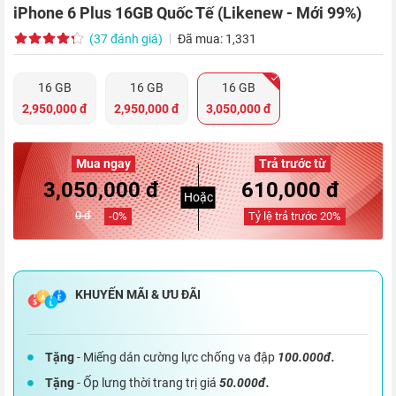
iPhone 6 Plus 16GB Quốc Tế (Likenew - Mới 99%)
(37 đánh giá)
Đã mua: 1,331
16 GB
16 GB
16 GB
2,950,000 đ
2,950,000 đ
3,050,000 đ
Mua ngay
Trả trước từ
3,050,000 đ
610,000 đ
Hoặc
0 đ
-
0
%
Tỷ lệ trả trước
20
%
Tặng
- Miếng dán cường lực chống va đập
100.000đ.
Tặng
- Ốp lưng thời trang trị giá
50.000đ.