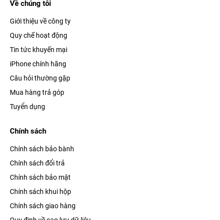
Về chúng tôi
Giới thiệu về công ty
Quy chế hoạt động
Tin tức khuyến mại
iPhone chính hãng
Câu hỏi thường gặp
Kết nối nhanh hơn
Mua hàng trả góp
Điện thoại iPhone 6+ đi kèm với công nghệ không dây cực
Tuyển dụng
nhanh, cho phép bạn kết nối với mạng không dây tốc độ cao
mọi lúc mọi nơi. Với WiFi 802.11ac, bạn có thể kết nối với
Chính sách
mạng không dây nhanh hơn tới 3 lần so với mạng 802.11n. Nó
Chính sách bảo bành
cũng có Bluetooth 4.0.
Chính sách đổi trả
Touch ID
Chính sách bảo mật
Chính sách khui hộp
Tận hưởng bảo mật trong tầm tay nhờ mật khẩu vân tay của
Chính sách giao hàng
iPhone 6 Plus, cho phép bạn bảo vệ điện thoại của mình khỏi