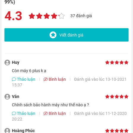
Hiển thị lớn hơn và tốt hơn
99%)
4.3
Apple iPhone 6+ đi kèm với màn hình Retina HD 5,5 inch,
37 đánh giá
với độ phân giải 1920x1080 pixel, ở mức 401 Pixels mỗi inch.
Màn hình cảm ứng đa điểm đi kèm với các tiêu chuẩn màu
Viết đánh giá
sRGB đầy đủ, cân bằng trắng và độ sáng. Điện thoại cũng sử
dụng ánh sáng tia cực tím để định vị đúng các tinh thể lỏng
của màn hình, mang lại trải nghiệm xem tốt hơn.
Huy
Còn máy 6 plus k ạ
Thảo luận
Bình luận
Đánh giá vào lúc 13-10-2021
15:37
Vân
Chính sách bảo hành máy như thế nào ạ ?
Thảo luận
Bình luận
Đánh giá vào lúc 11-12-2020
20:22
Hoàng Phúc