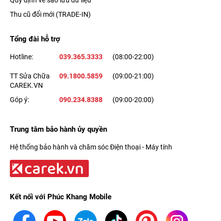
Quy định về sao lưu dữ liệu
những người dùng khác. Không chỉ mở khóa điện thoại của
Thu cũ đổi mới (TRADE-IN)
bạn, nó còn có thể được sử dụng để phê duyệt mua hàng trên
App Store hoặc iTunes.
Tổng đài hỗ trợ
Hotline:
039.365.3333
(08:00-22:00)
TT Sửa Chữa
09.1800.5859
(09:00-21:00)
CAREK.VN
Góp ý:
090.234.8388
(09:00-20:00)
Trung tâm bảo hành ủy quyền
Hệ thống bảo hành và chăm sóc Điện thoại - Máy tính
iOS 8
Kết nối với Phúc Khang Mobile
Smartphone 6 Plus đi kèm với hệ điều hành mới nhất của
Apple - iOS 8. Hệ điều hành này đi kèm với một số tính năng