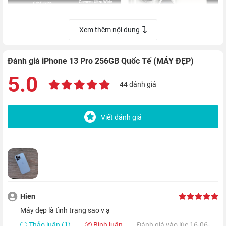
Xem thêm nội dung
Đánh giá iPhone 13 Pro 256GB Quốc Tế (MÁY ĐẸP)
Camera góc siêu rộng (Ultra Wide) có khả năng lấy nét tự
5.0
44 đánh giá
động trong khoảng cách 2 cm, cho phép bạn có thể phóng to
giọt sương, chụp cận bông hoa, chiếc lá cây và tạo nên những
Viết đánh giá
tác phẩm nghệ thuật tuyệt đẹp như sử dụng máy ảnh chuyên
nghiệp. Ngoài ra, bạn còn có thể quay cận chuyển động chậm
và tua nhanh cực mê hoặc.
Hien
máy đẹp là tình trạng sao v ạ
Thảo luận (1)
Bình luận
Đánh giá vào lúc 16-06-