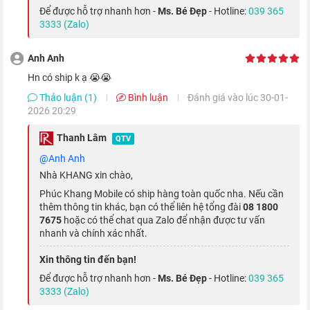
năng như Photographic Styles, quay video ProRes, Dolby
Để được hỗ trợ nhanh hơn -
Ms. Bé Đẹp
- Hotline:
039 365
3333 (Zalo)
Vision HDR, chế độ chân dung, chế độ selfie ban đêm,... giúp
bạn có những bức ảnh selfie hoàn hảo.
Anh Anh
Xem thêm:
iPhone 13 Pro lọt top 5 smartphone chụp ảnh
Hn có ship k ạ 😭😭
tốt nhất trên thị trường
Thảo luận (1)
Bình luận
Đánh giá vào lúc 30-01-
2026 20:29
Hiệu năng hàng khủng với chip Apple A15
Thanh Lâm
QTV
Bionic
@Anh Anh
Nhà KHANG xin chào,
iPhone 13 Pro được cung cấp sức mạnh bởi con chip A15
Phúc Khang Mobile có ship hàng toàn quốc nha. Nếu cần
Bionic, cho phép thoải mái trải nghiệm những tựa game có đồ
thêm thông tin khác, bạn có thể liên hệ tổng đài
08 1800
họa cao hay ứng dụng nặng. GPU 5 lõi cho hiệu suất đồ họa
7675
hoặc có thể chat qua Zalo để nhận được tư vấn
nhanh và chính xác nhất.
nhanh hơn đến 50% so với những chipset smartphone khác
trên thị trường.
Xin thông tin đến bạn!
Để được hỗ trợ nhanh hơn -
Ms. Bé Đẹp
- Hotline:
039 365
3333 (Zalo)