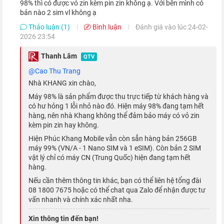
98% thì có được vỏ zin kèm pin zin không ạ. Với bên mình có
tối ưu hóa từng phần trong ảnh, phần mềm và ISP. Chế độ
bản nào 2 sim vl không ạ
Photographic Styles cho phép bạn thiết lập tông màu và độ ấm
Thảo luận (1)
Bình luận
Đánh giá vào lúc 24-02-
2026 23:54
tùy ý, nhưng vẫn giữ cho bầu trời và màu da một cách tự nhiên
nhất.
Thanh Lâm
QTV
@Cao Thu Trang
Nhà KHANG xin chào,
Máy 98% là sản phẩm được thu trực tiếp từ khách hàng và
có hư hỏng 1 lỗi nhỏ nào đó. Hiện máy 98% đang tạm hết
hàng, nên nhà Khang không thể đảm bảo máy có vỏ zin
kèm pin zin hay không.
Hiện Phúc Khang Mobile vẫn còn sẳn hàng bản 256GB
máy 99% (VN/A - 1 Nano SIM và 1 eSIM). Còn bản 2 SIM
vật lý chỉ có máy CN (Trung Quốc) hiện đang tạm hết
hàng.
Nếu cần thêm thông tin khác, bạn có thể liên hệ tổng đài
08 1800 7675 hoặc có thể chat qua Zalo để nhận được tư
vấn nhanh và chính xác nhất nha.
Camera trước iPhone 13 Pro
không chỉ giúp xác thực khuôn
mặt Face ID với độ an toàn cao hơn, mà còn hỗ trợ nhiều tính
Xin thông tin đến bạn!