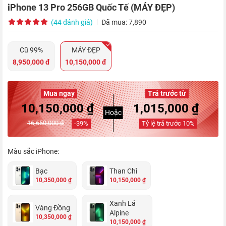
iPhone 13 Pro 256GB Quốc Tế (MÁY ĐẸP)
(44 đánh giá)
Đã mua: 7,890
Cũ 99%
MÁY ĐẸP
8,950,000 đ
10,150,000 đ
Mua ngay
Trả trước từ
10,150,000 ₫
1,015,000 ₫
Hoặc
16,650,000 ₫
-
39
%
Tỷ lệ trả trước
10
%
Màu sắc iPhone:
Bạc
Than Chì
10,350,000 ₫
10,150,000 ₫
Xanh Lá
Vàng Đồng
Alpine
10,350,000 ₫
10,150,000 ₫