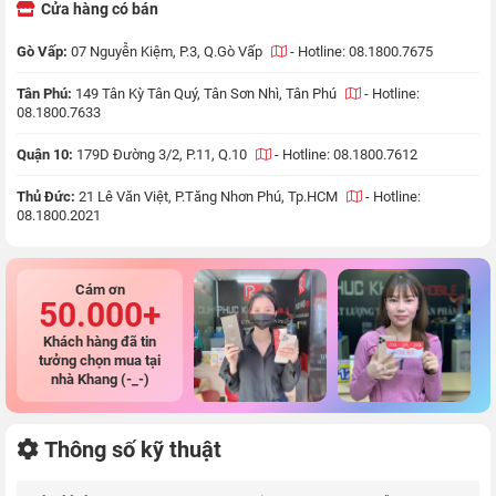
Cửa hàng có bán
Gò Vấp:
07 Nguyễn Kiệm, P.3, Q.Gò Vấp
-
Hotline: 08.1800.7675
Tân Phú:
149 Tân Kỳ Tân Quý, Tân Sơn Nhì, Tân Phú
-
Hotline:
08.1800.7633
Quận 10:
179D Đường 3/2, P.11, Q.10
-
Hotline: 08.1800.7612
Thủ Đức:
21 Lê Văn Việt, P.Tăng Nhơn Phú, Tp.HCM
-
Hotline:
08.1800.2021
Cám ơn
50.000+
Khách hàng đã tin
tưởng chọn mua tại
nhà Khang (-_-)
Thông số kỹ thuật