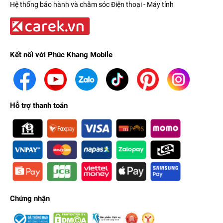
Hệ thống bảo hành và chăm sóc Điện thoại - Máy tính
phù hợp với bạn nhất?
Trải nghiệm đỉnh cao với màn hình Super
Retina XDR
Kết nối với Phúc Khang Mobile
Màn hình iPhone 13 Pro
vẫn sử dụng tấm nền OLED với công
nghệ Super Retina XDR, cho độ phân giải 1170 x 2532 pixels,
mang lại khả năng hiển thị màu sắc tươi tắn với màu đen sâu
Hỗ trợ thanh toán
và màu trắng sáng.
Chứng nhận