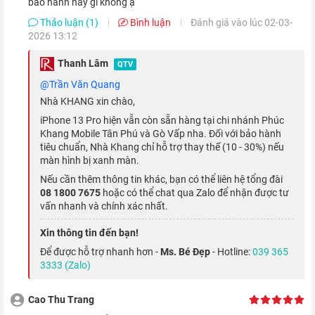
bảo hành hay gì không ạ
Thảo luận (1)
Bình luận
Đánh giá vào lúc 02-03-
2026 13:12
Camera telephoto có tiêu cự 77 mm và khả năng zoom quang
Thanh Lâm
học 3x, cho phép chụp chân dung cổ điển hay chụp và quay
QTV
video rõ nét từ xa. Camera này cũng hỗ trợ chế độ ban đêm
@Trần Văn Quang
Nhà KHANG xin chào,
cho ảnh và video sắc nét hơn.
iPhone 13 Pro hiện vẫn còn sẵn hàng tại chi nhánh Phúc
Khang Mobile Tân Phú và Gò Vấp nha. Đối với bảo hành
tiêu chuẩn, Nhà Khang chỉ hỗ trợ thay thế (10 - 30%) nếu
màn hình bị xanh màn.
Nếu cần thêm thông tin khác, bạn có thể liên hệ tổng đài
08 1800 7675
hoặc có thể chat qua Zalo để nhận được tư
vấn nhanh và chính xác nhất.
Xin thông tin đến bạn!
Để được hỗ trợ nhanh hơn -
Ms. Bé Đẹp
- Hotline:
039 365
3333 (Zalo)
Cao Thu Trang
Hơn nữa, thiết bị còn được hỗ trợ chế độ Smart HDR 4, giúp