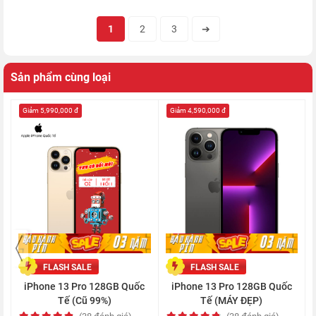
1
2
3
➔
Sản phẩm cùng loại
Giảm 5,990,000 đ
Giảm 4,590,000 đ
Bên cạnh đó, máy còn được trang bị RAM 6 GB và bộ nhớ
trong 256 GB, cho bạn thoải mái lưu lại mọi kỷ niệm và tài liệu,
cũng như hỗ trợ đa nhiệm và sử dụng nhiều ứng dụng khác
nhau được mượt mà.
FLASH SALE
FLASH SALE
iPhone 13 Pro 128GB Quốc
iPhone 13 Pro 128GB Quốc
Tế (Cũ 99%)
Tế (MÁY ĐẸP)