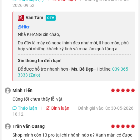
2026 09:52
Văn Tâm
QTV
@hien
Nhà KHANG xin chào,
Camera Wide được nâng cấp khẩu độ lên f/1.5 và cảm biến
Dạ đây là máy có ngoại hình đẹp như mới, ít hao mòn, phù
hợp với những khách kỹ tính và mua làm quà tặng ạ
cũng lớn hơn, giúp tăng 2.2 lần độ sáng. Kết hợp với máy quét
LiDAR và camera Ultra Wide tăng 92% độ sáng, giúp bạn có thể
Xin thông tin đến bạn!
dễ dàng tạo ra những bức ảnh đêm tuyệt đẹp.
Để được hỗ trợ nhanh hơn -
Ms. Bé Đẹp
- Hotline:
039 365
3333 (Zalo)
Minh Tiến
Cũng tốt chưa thấy lỗi vặt
Thảo luận
Bình luận
Đánh giá vào lúc 30-05-2026
18:12
Trần Văn Quang
Shop mình còn 13 pro tại chi nhánh nào ạ? Xanh màn có được