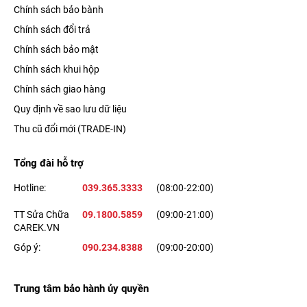
Chính sách bảo bành
cho thiết bị độ bền cao, khả năng chống ăn mòn và chịu nhiệt
Chính sách đổi trả
tốt.
Chính sách bảo mật
Chính sách khui hộp
Chính sách giao hàng
Quy định về sao lưu dữ liệu
Thu cũ đổi mới (TRADE-IN)
Tổng đài hỗ trợ
Hotline:
039.365.3333
(08:00-22:00)
TT Sửa Chữa
09.1800.5859
(09:00-21:00)
CAREK.VN
Thiết bị còn được bảo vệ tốt hơn với khả năng kháng nước và
Góp ý:
090.234.8388
(09:00-20:00)
bụi chuẩn IP68, giúp bạn yên tâm nhắn tin dưới trời mưa và an
tâm đồng hành cùng bạn trên bất kỳ hành trình nào.
Trung tâm bảo hành ủy quyền
Xem thêm:
iPhone 13 Pro có mấy màu? Màu nào đẹp và