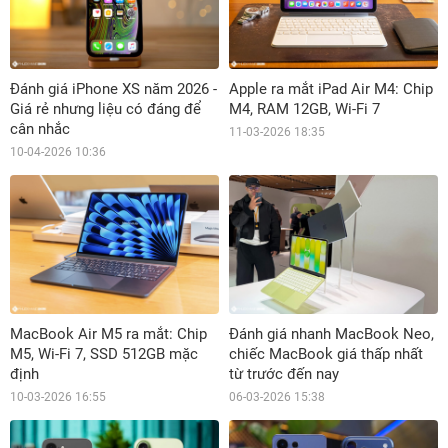
Đánh giá iPhone XS năm 2026 -
Apple ra mắt iPad Air M4: Chip
Giá rẻ nhưng liệu có đáng để
M4, RAM 12GB, Wi-Fi 7
cân nhắc
11-03-2026 18:35
10-04-2026 10:36
MacBook Air M5 ra mắt: Chip
Đánh giá nhanh MacBook Neo,
M5, Wi-Fi 7, SSD 512GB mặc
chiếc MacBook giá thấp nhất
định
từ trước đến nay
10-03-2026 16:55
06-03-2026 15:38