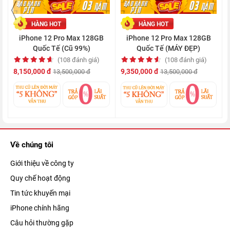
HÀNG HOT
HÀNG HOT
iPhone 12 Pro Max 128GB
iPhone 12 Pro Max 128GB
Quốc Tế (Cũ 99%)
Quốc Tế (MÁY ĐẸP)
(108 đánh giá)
(108 đánh giá)
Ấn tượng ban đầu về chiếc
smartphone
này là phong cách thiết
8,150,000 đ
9,350,000 đ
13,500,000 đ
13,500,000 đ
kế vuông vức và mạnh mẽ, với các cạnh được vát phẳng. Đây
là lối thiết kế từng thấy trên các mẫu iPhone 4 và iPhone 5
trước đây. Khung viền của thiết bị được hoàn thiện bằng thép
không gỉ, tăng độ cứng cáp và sang trọng cho máy.
Về chúng tôi
Giới thiệu về công ty
Quy chế hoạt động
Tin tức khuyến mại
iPhone chính hãng
Câu hỏi thường gặp