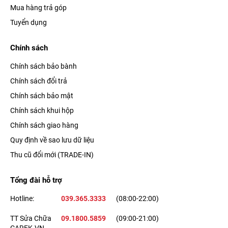
Mua hàng trả góp
Tuyển dụng
Nhà Táo cũng mang đến cho iPhone 12 Pro Max quốc tế 4
Chính sách
phiên bản màu sắc gồm Xanh dương, Vàng gold, Bạc và Xám.
Chính sách bảo bành
Ngoài ra, chiếc di động này còn có 3 phiên bản dung lượng bộ
Chính sách đổi trả
nhớ là
iPhone 12 Pro Max 128GB
, iPhone 12 Pro Max 256GB
Chính sách bảo mật
và
iPhone 12 Pro Max 512GB
.
Chính sách khui hộp
Màn hình giải trí Super Retina XDR OLED
Chính sách giao hàng
chất lượng
Quy định về sao lưu dữ liệu
Thu cũ đổi mới (TRADE-IN)
Tổng đài hỗ trợ
Hotline:
039.365.3333
(08:00-22:00)
TT Sửa Chữa
09.1800.5859
(09:00-21:00)