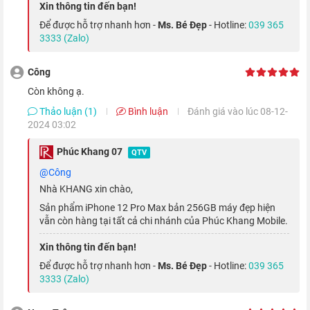
Xin thông tin đến bạn!
Để được hỗ trợ nhanh hơn -
Ms. Bé Đẹp
- Hotline:
039 365
3333 (Zalo)
Công
Còn không ạ.
Thảo luận (1)
Bình luận
Đánh giá vào lúc 08-12-
2024 03:02
Ngoài ra, Nhà Táo cũng mang đến cho các phiên bản Pro năm
nay
cảm biến LiDAR
. Công nghệ này không chỉ tăng cường khả
Phúc Khang 07
QTV
năng chụp ảnh trong điều kiện thiếu sáng, mà còn hỗ trợ cho
@Công
các trải nghiệm AR trong tương lai.
Nhà KHANG xin chào,
Sản phẩm iPhone 12 Pro Max bản 256GB máy đẹp hiện
vẫn còn hàng tại tất cả chi nhánh của Phúc Khang Mobile.
Xin thông tin đến bạn!
Để được hỗ trợ nhanh hơn -
Ms. Bé Đẹp
- Hotline:
039 365
3333 (Zalo)