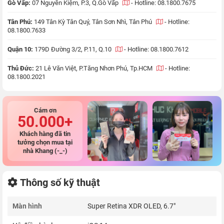
Gò Vấp:
07 Nguyễn Kiệm, P.3, Q.Gò Vấp
-
Hotline: 08.1800.7675
Tân Phú:
149 Tân Kỳ Tân Quý, Tân Sơn Nhì, Tân Phú
-
Hotline:
08.1800.7633
Quận 10:
179D Đường 3/2, P.11, Q.10
-
Hotline: 08.1800.7612
Thủ Đức:
21 Lê Văn Việt, P.Tăng Nhơn Phú, Tp.HCM
-
Hotline:
08.1800.2021
Cám ơn
50.000+
Khách hàng đã tin
tưởng chọn mua tại
nhà Khang (-_-)
Thông số kỹ thuật
Màn hình
Super Retina XDR OLED, 6.7"