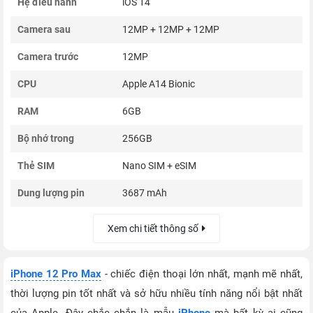
Hệ điều hành
iOS 14
Camera sau
12MP + 12MP + 12MP
Camera trước
12MP
CPU
Apple A14 Bionic
RAM
6GB
Bộ nhớ trong
256GB
Thẻ SIM
Nano SIM + eSIM
Dung lượng pin
3687 mAh
Xem chi tiết thông số
iPhone 12 Pro Max
- chiếc điện thoại lớn nhất, mạnh mẽ nhất,
thời lượng pin tốt nhất và sở hữu nhiều tính năng nổi bật nhất
của Apple. Đây chắc chắn là mẫu
iPhone
mà bất kỳ ai cũng