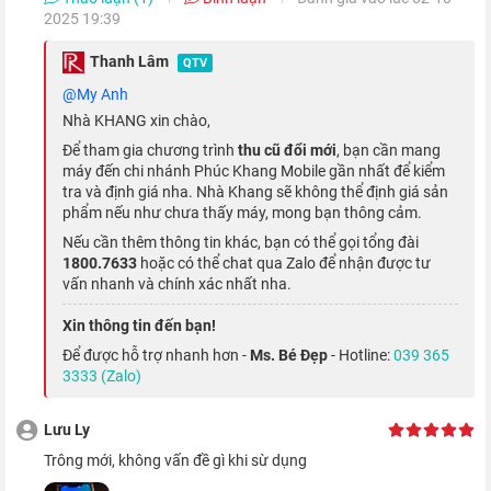
2025 19:39
Thanh Lâm
QTV
@My Anh
Nhà KHANG xin chào,
Để tham gia chương trình
thu cũ đổi mới
, bạn cần mang
máy đến chi nhánh Phúc Khang Mobile gần nhất để kiểm
tra và định giá nha. Nhà Khang sẽ không thể định giá sản
phẩm nếu như chưa thấy máy, mong bạn thông cảm.
Nếu cần thêm thông tin khác, bạn có thể gọi tổng đài
1800.7633
hoặc có thể chat qua Zalo để nhận được tư
Bên cạnh đó, với tính năng "Smart Data" cho phép tự động
vấn nhanh và chính xác nhất nha.
chuyển đổi qua lại giữa 5G và LTE. Với tính năng này, khi
Xin thông tin đến bạn!
iPhone không cần tốc độ 5G thì thiết bị sẽ tự động chuyển đổi
Để được hỗ trợ nhanh hơn -
Ms. Bé Đẹp
- Hotline:
039 365
sang 4G để tiết kiệm pin hơn.
3333 (Zalo)
Camera được nâng cấp nhiều tính năng
Lưu Ly
trông mới, không vấn đề gì khi sừ dụng