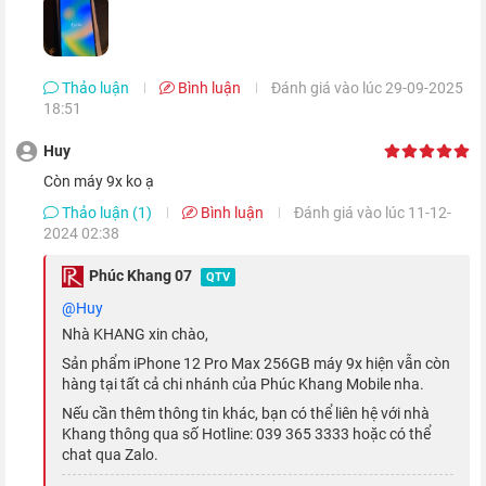
Thảo luận
Bình luận
Đánh giá vào lúc 29-09-2025
18:51
Huy
Còn máy 9x ko ạ
Thảo luận (1)
Bình luận
Đánh giá vào lúc 11-12-
2024 02:38
Điện thoại iPhone 12 Pro Max được trang bị cụm 3 camera 12
Phúc Khang 07
QTV
MP, bao gồm: camera góc rộng, camera góc siêu rộng và
@Huy
camera tele. Đặc biệt, với tiêu cự 65 mm trên ống kính tele,
Nhà KHANG xin chào,
giúp bản Pro Max có phạm vi zoom quang đến 5x và zoom kỹ
Sản phẩm iPhone 12 Pro Max 256GB máy 9x hiện vẫn còn
thuật số đạt 12x.
hàng tại tất cả chi nhánh của Phúc Khang Mobile nha.
Nếu cần thêm thông tin khác, bạn có thể liên hệ với nhà
Khang thông qua số Hotline: 039 365 3333 hoặc có thể
chat qua Zalo.