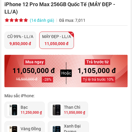
iPhone 12 Pro Max 256GB Quốc Tế (MÁY ĐẸP -
LL/A)
(14 đánh giá)
Đã mua: 7,011
CŨ 99% - LL/A
MÁY ĐẸP - LL/A
9,850,000 đ
11,050,000 đ
Mua ngay
Trả trước từ
11,050,000 đ
1,105,000 đ
Hoặc
15,500,000 đ
-
28
%
Tỷ lệ trả trước
10
%
Màu sắc iPhone:
Bạc
Than Chì
11,250,000 ₫
11,050,000 ₫
Xanh Đại
Vàng Đồng
Dương