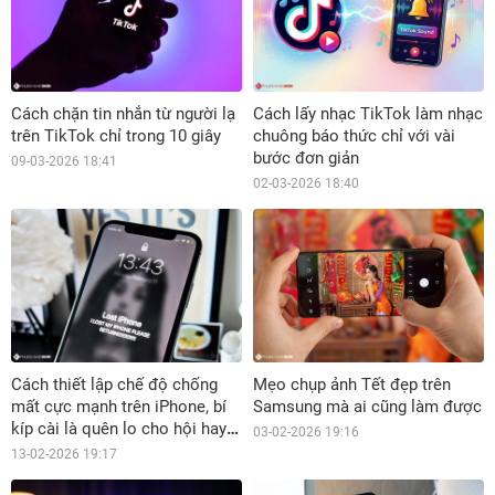
Cách chặn tin nhắn từ người lạ
Cách lấy nhạc TikTok làm nhạc
trên TikTok chỉ trong 10 giây
chuông báo thức chỉ với vài
bước đơn giản
09-03-2026 18:41
02-03-2026 18:40
Cách thiết lập chế độ chống
Mẹo chụp ảnh Tết đẹp trên
mất cực mạnh trên iPhone, bí
Samsung mà ai cũng làm được
kíp cài là quên lo cho hội hay
03-02-2026 19:16
lơ đãng
13-02-2026 19:17