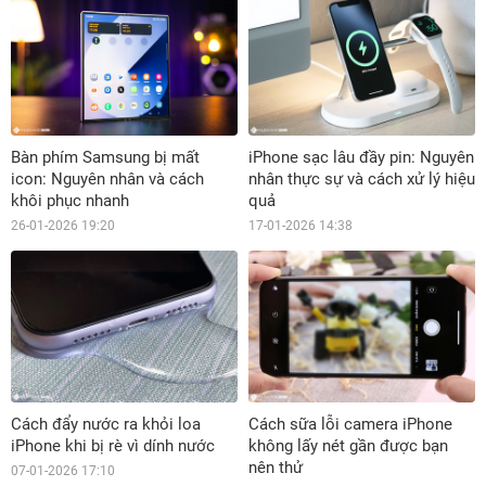
Bàn phím Samsung bị mất
iPhone sạc lâu đầy pin: Nguyên
icon: Nguyên nhân và cách
nhân thực sự và cách xử lý hiệu
khôi phục nhanh
quả
26-01-2026 19:20
17-01-2026 14:38
Cách đẩy nước ra khỏi loa
Cách sữa lỗi camera iPhone
iPhone khi bị rè vì dính nước
không lấy nét gần được bạn
nên thử
07-01-2026 17:10