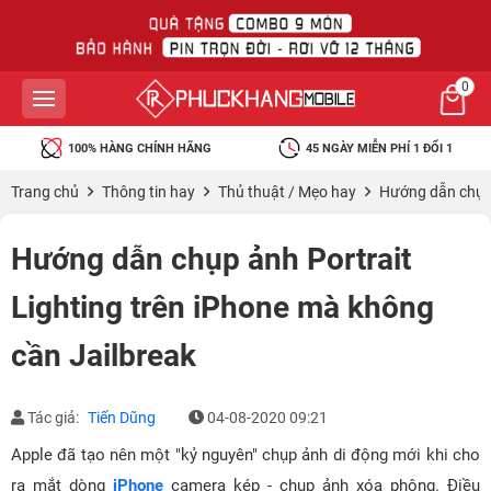
0
100% HÀNG CHÍNH HÃNG
45 NGÀY MIỄN PHÍ 1 ĐỔI 1
Trang chủ
Thông tin hay
Thủ thuật / Mẹo hay
Hướng dẫn chụp 
Hướng dẫn chụp ảnh Portrait
Lighting trên iPhone mà không
cần Jailbreak
Tác giả:
Tiến Dũng
04-08-2020 09:21
Apple đã tạo nên một "kỷ nguyên" chụp ảnh di động mới khi cho
ra mắt dòng
iPhone
camera kép - chụp ảnh xóa phông. Điều