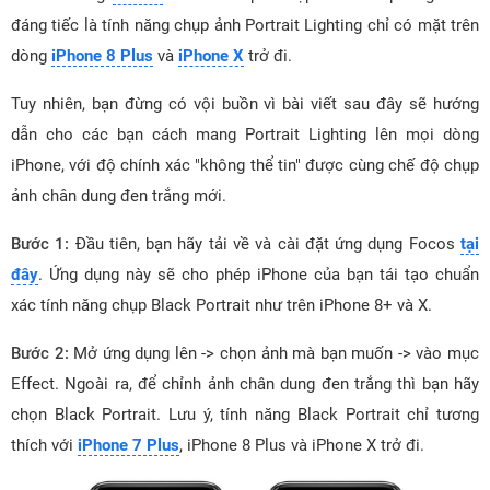
đáng tiếc là tính năng chụp ảnh Portrait Lighting chỉ có mặt trên
dòng
iPhone 8 Plus
và
iPhone X
trở đi.
Tuy nhiên, bạn đừng có vội buồn vì bài viết sau đây sẽ hướng
dẫn cho các bạn cách mang Portrait Lighting lên mọi dòng
iPhone, với độ chính xác "không thể tin" được cùng chế độ chụp
ảnh chân dung đen trắng mới.
Bước 1:
Đầu tiên, bạn hãy tải về và cài đặt ứng dụng Focos
tại
đây
. Ứng dụng này sẽ cho phép iPhone của bạn tái tạo chuẩn
xác tính năng chụp Black Portrait như trên iPhone 8+ và X.
Bước 2:
Mở ứng dụng lên -> chọn ảnh mà bạn muốn -> vào mục
Effect. Ngoài ra, để chỉnh ảnh chân dung đen trắng thì bạn hãy
chọn Black Portrait. Lưu ý, tính năng Black Portrait chỉ tương
thích với
iPhone 7 Plus
, iPhone 8 Plus và iPhone X trở đi.