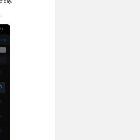
ở đây.
.