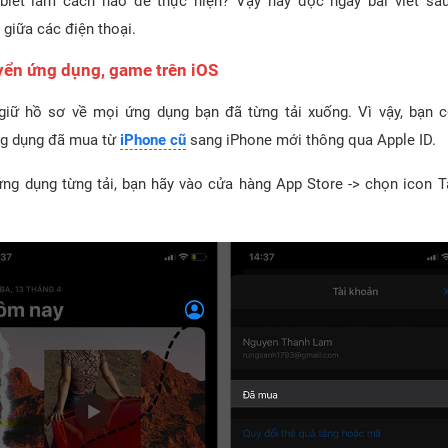
biết làm cách nào để thực hiện? Vậy hãy đọc ngay bài viết sau
 giữa các điện thoại.
yển ứng dụng, game trên iOS
giữ hồ sơ về mọi ứng dụng bạn đã từng tải xuống. Vì vậy, bạn 
ng dụng đã mua từ
iPhone cũ
sang iPhone mới thông qua Apple ID.
ứng dụng từng tải, bạn hãy vào cửa hàng App Store -> chọn icon T