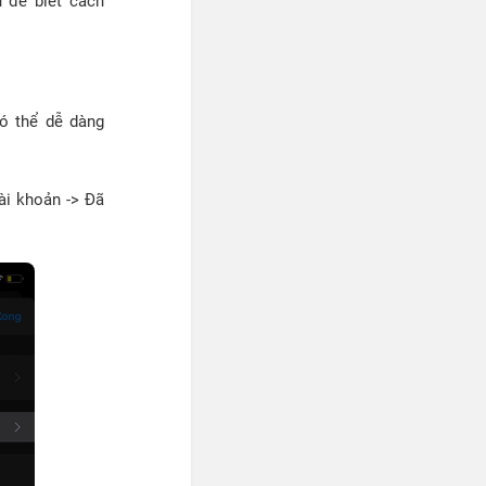
 để biết cách
có thể dễ dàng
ài khoản -> Đã