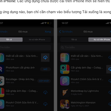
ên iPhone:
Các ứng dụng chưa được cài trên iPhone mới sẽ hiển thị 
g ứng dụng nào, bạn chỉ cần chạm vào biểu tượng Tải xuống là xong