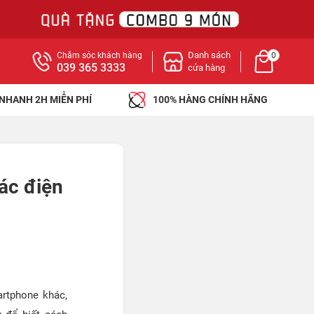
Danh sách
Chăm sóc khách hàng
0
039 365 3333
cửa hàng
 NHANH 2H MIỄN PHÍ
100% HÀNG CHÍNH HÃNG
ác điện
rtphone khác,