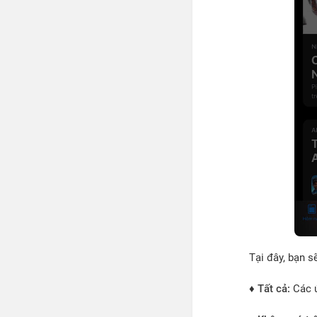
Tại đây, bạn s
♦
Tất cả:
Các ứ